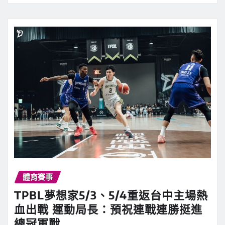
體育賽事
TPBL夢想家5/3、5/4重返台中主場熱
血出戰 運動局長：預祝連戰連勝挺進
總冠軍戰