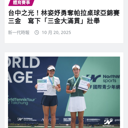
體育賽事
台中之光！林姿妤勇奪帕拉桌球亞錦賽
三金 寫下「三金大滿貫」壯舉
新一代時報
10 月 20, 2025