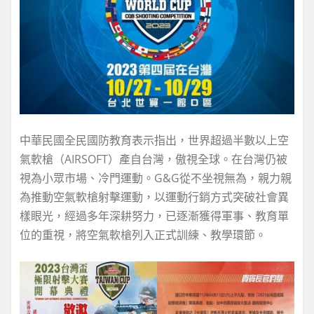
中華民國全民國防教育表示指出，世界超過半數以上空
氣軟槍（AIRSOFT）產自台灣，傲視全球。在台灣仍被
視為小眾市場、冷門運動。G&G從不坐視無為，親力親
為推動空氣軟槍射擊運動，以運動行銷方式突破社會異
樣眼光，經過多年深耕努力，已逐漸獲得軍事、教育單
位的重視，將空氣軟槍列入正式訓練、教學環節。