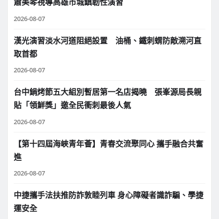
蕭美琴視導高雄市城鎮韌性演習
2026-08-07
漢光演習淡水河道阻絕設置 油桶、鐵刺蝟防敵溯河直
取首都
2026-08-07
台中鍋烤節五大組別暫居第一名店揭曉 張峯源局長親
貼「領鮮獎」邀全民衝刺最後人氣
2026-08-07
【第十四屆海峽青年薈】青春交流聚同心 攜手融合共奮
進
2026-08-07
中捷攜手法扶推防詐敦睦列車 身心障礙者識詐騙、學捷
運安全