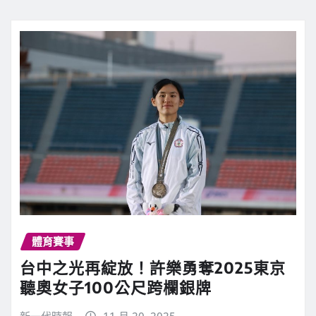
體育賽事
台中之光再綻放！許樂勇奪2025東京
聽奧女子100公尺跨欄銀牌
新一代時報
11 月 20, 2025