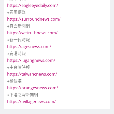
https://eagleeyedaily.com/
※圓周傳媒
https://surroundnews.com/
※真言新聞網
https://wetruthnews.com/
※新一代時報
https://agesnews.com/
※鹿港時報
https://lugangnews.com/
※中台灣時報
https://taiwancnews.com/
※橘傳媒
https://orangesnews.com/
※下港之聲新聞網
https://tvillagenews.com/