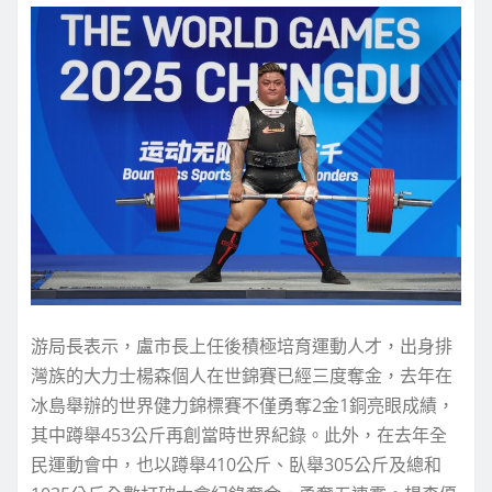
游局長表示，盧市長上任後積極培育運動人才，出身排
灣族的大力士楊森個人在世錦賽已經三度奪金，去年在
冰島舉辦的世界健力錦標賽不僅勇奪2金1銅亮眼成績，
其中蹲舉453公斤再創當時世界紀錄。此外，在去年全
民運動會中，也以蹲舉410公斤、臥舉305公斤及總和