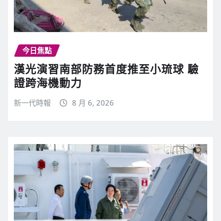
今日焦點
漢光演習南部防務首度推至小琉球 驗
證跨海機動力
新一代時報
8 月 6, 2026