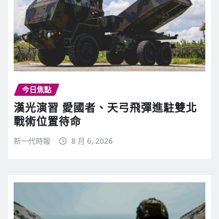
今日焦點
漢光演習 愛國者、天弓飛彈進駐雙北
戰術位置待命
新一代時報
8 月 6, 2026