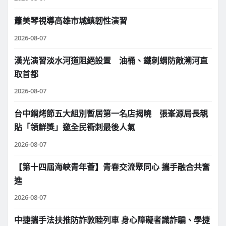
蕭美琴視導高雄市城鎮韌性演習
2026-08-07
漢光演習淡水河道阻絕設置 油桶、鐵刺蝟防敵溯河直
取首都
2026-08-07
台中鍋烤節五大組別暫居第一名店揭曉 張峯源局長親
貼「領鮮獎」邀全民衝刺最後人氣
2026-08-07
【第十四屆海峽青年薈】青春交流聚同心 攜手融合共奮
進
2026-08-07
中捷攜手法扶推防詐敦睦列車 身心障礙者識詐騙、學捷