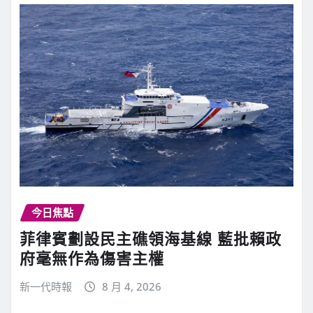
今日焦點
菲律賓劃設民主礁領海基線 藍批賴政
府毫無作為傷害主權
新一代時報
8 月 4, 2026