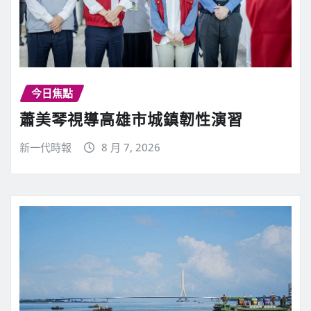
今日焦點
蕭美琴視導高雄市城鎮韌性演習
新一代時報
8 月 7, 2026