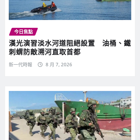
今日焦點
漢光演習淡水河道阻絕設置 油桶、鐵
刺蝟防敵溯河直取首都
新一代時報
8 月 7, 2026