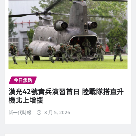
今日焦點
漢光42號實兵演習首日 陸戰隊搭直升
機北上增援
新一代時報
8 月 5, 2026