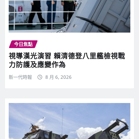
今日焦點
視導漢光演習 賴清德登八里艦檢視戰
力防護及應變作為
新一代時報
8 月 6, 2026