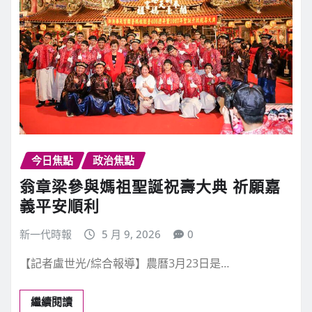
今日焦點
政治焦點
翁章梁參與媽祖聖誕祝壽大典 祈願嘉
義平安順利
新一代時報
5 月 9, 2026
0
【記者盧世光/綜合報導】農曆3月23日是…
繼續閱讀