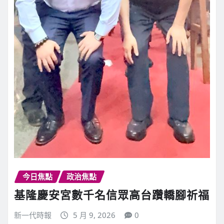
今日焦點
政治焦點
基隆慶安宮數千名信眾高台躦轎腳祈福
新一代時報
5 月 9, 2026
0