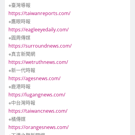
※臺灣導報
頁
https://taiwanreports.com/
※鷹眼時報
https://eagleeyedaily.com/
※圓周傳媒
https://surroundnews.com/
※真言新聞網
https://wetruthnews.com/
※新一代時報
https://agesnews.com/
※鹿港時報
https://lugangnews.com/
※中台灣時報
https://taiwancnews.com/
※橘傳媒
https://orangesnews.com/