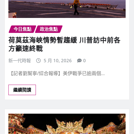
今日焦點
政治焦點
荷莫茲海峽情勢暫趨緩 川普訪中前各
方籲速終戰
新一代時報
5 月 10, 2026
0
【記者劉幫寧/綜合報導】美伊戰爭已逾兩個…
繼續閱讀