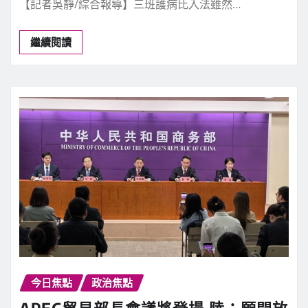
【記者吳靜/綜合報導】三班護病比入法雖然…
繼續閱讀
今日焦點
政治焦點
APEC貿易部長會議將登場 陸：願開放