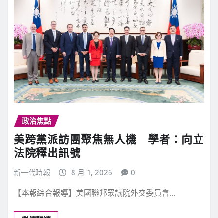
政治焦點
美跨黨派訪團聚焦無人機 學者：向立
法院釋出訊號
新一代時報
8 月 1, 2026
0
【本報綜合報導】美國聯邦眾議院外交委員會…