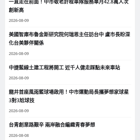
一直走在前面！中市敬老計程車隊服務單月42.8萬人次
創新高
2026-08-09
美國智庫布魯金斯研究院何瑞恩主任訪台中 盧市長盼深
化台美夥伴關係
2026-08-09
中捷藍線土建工程將開工 近千人健走踩點未來車站
2026-08-09
龍井首座風雨籃球場啟用！中市運動局長攜夢想家球星
3對3尬球技
2026-08-09
台青創業路艱辛 兩岸融合編織青春夢想
2026-08-08