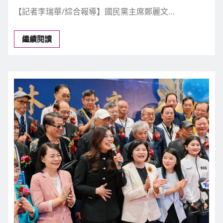
【記者李瑞華/綜合報導】國民黨主席鄭麗文…
繼續閱讀