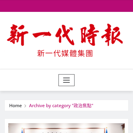
Skip
to
content
Home
Archive by category "政治焦點"