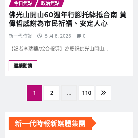
今日焦點
政治焦點
佛光山開山60週年行腳托缽抵台南 黃
偉哲感謝為市民祈福、安定人心
新一代時報
5 月 8, 2026
0
【記者李瑞華/綜合報導】為慶祝佛光山開山…
繼續閱讀
文
1
2
...
110
章
新一代時報新媒體集團
分