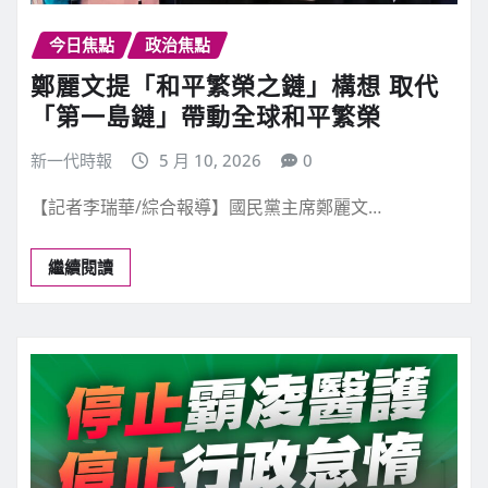
今日焦點
政治焦點
鄭麗文提「和平繁榮之鏈」構想 取代
「第一島鏈」帶動全球和平繁榮
新一代時報
5 月 10, 2026
0
【記者李瑞華/綜合報導】國民黨主席鄭麗文…
繼續閱讀