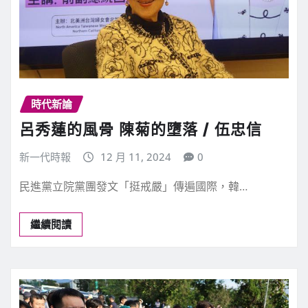
時代新論
呂秀蓮的風骨 陳菊的墮落 / 伍忠信
新一代時報
12 月 11, 2024
0
民進黨立院黨團發文「挺戒嚴」傳遍國際，韓…
繼續閱讀