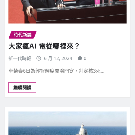
時代新論
大家瘋AI 電從哪裡來？
新一代時報
6 月 12, 2024
0
卓榮泰6日為郭智輝席開鴻門宴，判定核3死…
繼續閱讀