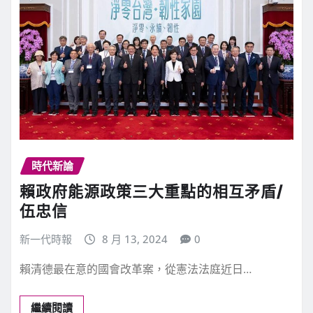
時代新論
賴政府能源政策三大重點的相互矛盾/
伍忠信
新一代時報
8 月 13, 2024
0
賴清德最在意的國會改革案，從憲法法庭近日…
繼續閱讀