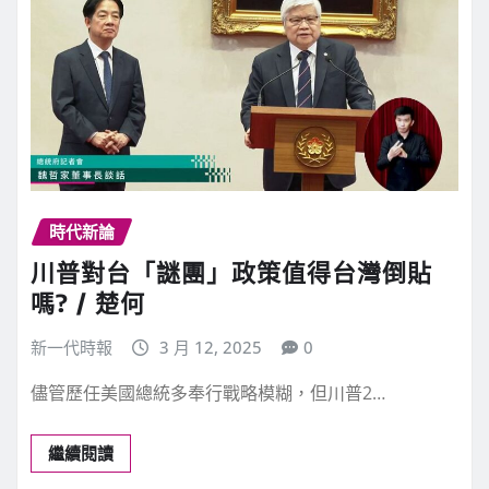
時代新論
川普對台「謎團」政策值得台灣倒貼
嗎? / 楚何
新一代時報
3 月 12, 2025
0
儘管歷任美國總統多奉行戰略模糊，但川普2…
繼續閱讀