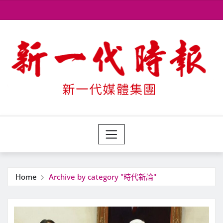
Skip
to
content
Home
Archive by category "時代新論"