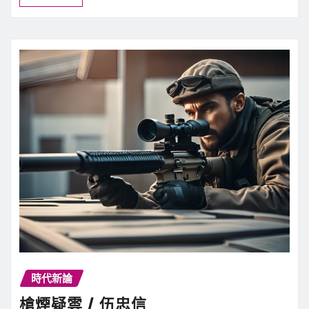
時代新論
槍煙疑雲 / 伍忠信