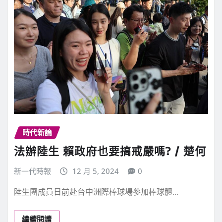
時代新論
法辦陸生 賴政府也要搞戒嚴嗎? / 楚何
新一代時報
12 月 5, 2024
0
陸生團成員日前赴台中洲際棒球場參加棒球體…
繼續閱讀