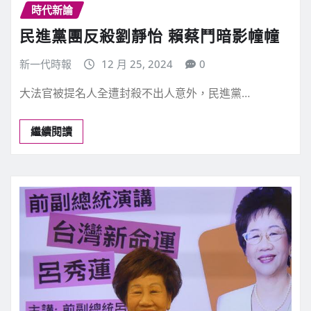
時代新論
民進黨團反殺劉靜怡 賴蔡鬥暗影幢幢
新一代時報
12 月 25, 2024
0
大法官被提名人全遭封殺不出人意外，民進黨…
繼續閱讀