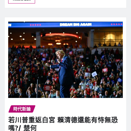
時代新論
若川普重返白宮 賴清德還能有恃無恐
嗎?/ 楚何