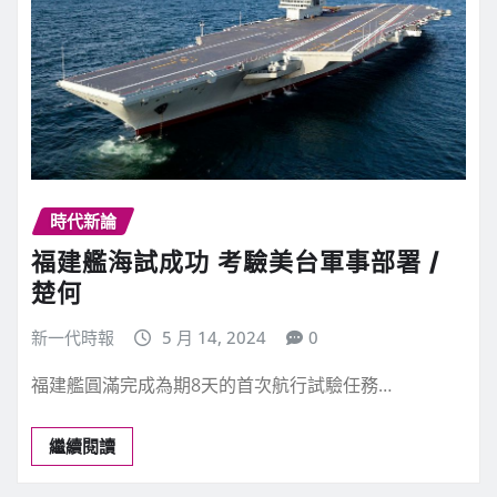
時代新論
福建艦海試成功 考驗美台軍事部署 /
楚何
新一代時報
5 月 14, 2024
0
福建艦圓滿完成為期8天的首次航行試驗任務…
繼續閱讀