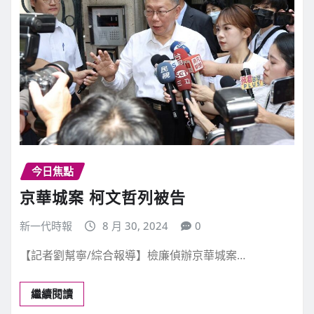
今日焦點
京華城案 柯文哲列被告
新一代時報
8 月 30, 2024
0
【記者劉幫寧/綜合報導】檢廉偵辦京華城案…
繼續閱讀