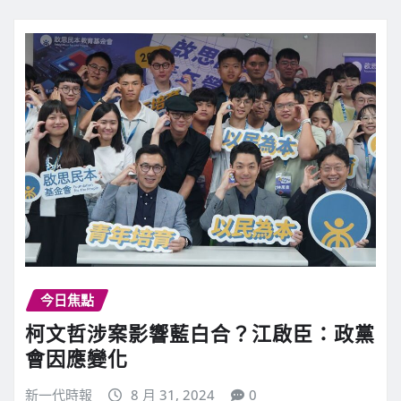
今日焦點
柯文哲涉案影響藍白合？江啟臣：政黨
會因應變化
新一代時報
8 月 31, 2024
0