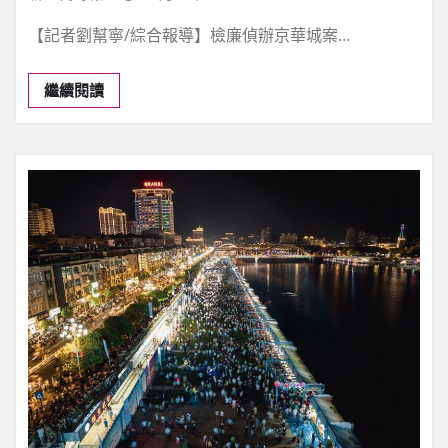
【記者劉幫寧/綜合報導】檢廉偵辦京華城案…
繼續閱讀