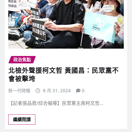
政治焦點
北檢外聲援柯文哲 黃國昌：民眾黨不
會被擊垮
新一代時報
8 月 31, 2024
0
【記者張品君/綜合報導】民眾黨主席柯文哲…
繼續閱讀