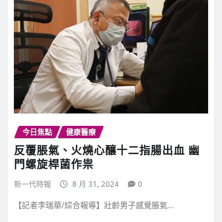
今日焦點
健康醫療
反覆脹氣、火燒心釀十二指腸出血 幽
門螺旋桿菌作祟
新一代時報
8 月 31, 2024
0
【記者李瑞華/綜合報導】壯齡男子感覺脹氣…