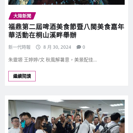
大陸新聞
福鼎第二屆啤酒美食節暨八閩美食嘉年
華活動在桐山溪畔舉辦
新一代時報
8 月 30, 2024
0
朱靈塬 王婷婷/文 秋風解暑意，美景配佳…
繼續閱讀