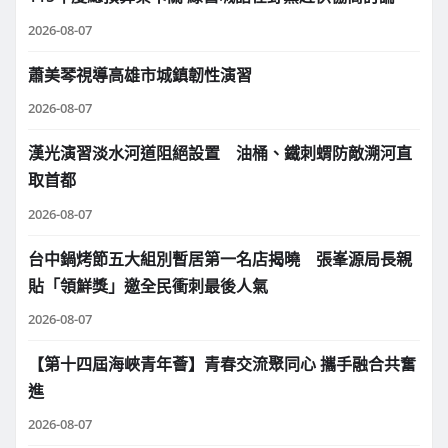
2026-08-07
蕭美琴視導高雄市城鎮韌性演習
2026-08-07
漢光演習淡水河道阻絕設置 油桶、鐵刺蝟防敵溯河直
取首都
2026-08-07
台中鍋烤節五大組別暫居第一名店揭曉 張峯源局長親
貼「領鮮獎」邀全民衝刺最後人氣
2026-08-07
【第十四屆海峽青年薈】青春交流聚同心 攜手融合共奮
進
2026-08-07