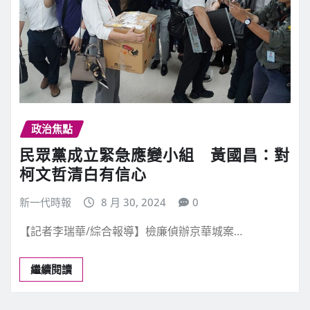
政治焦點
民眾黨成立緊急應變小組 黃國昌：對
柯文哲清白有信心
新一代時報
8 月 30, 2024
0
【記者李瑞華/綜合報導】檢廉偵辦京華城案…
繼續閱讀