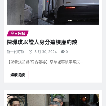
今日焦點
陳珮琪以證人身分遭檢廉約談
新一代時報
8 月 30, 2024
0
【記者張品君/綜合報導】京華城容積率案民…
繼續閱讀