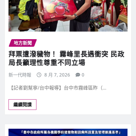
地方新聞
拜票遭潑穢物！ 霧峰里長遇衝突 民政
局長籲理性尊重不同立場
新一代時報
8 月 7, 2026
0
【記者劉幫寧/台中報導】台中市霧峰區昨（…
繼續閱讀