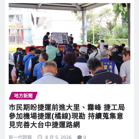
地方新聞
市民期盼捷運前進大里、霧峰 捷工局
參加機場捷運(橘線)現勘 持續蒐集意
見完善大台中捷運路網
新一代時報
8 月 5, 2026
0