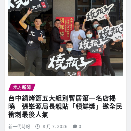
地方新聞
台中鍋烤節五大組別暫居第一名店揭
曉 張峯源局長親貼「領鮮獎」邀全民
衝刺最後人氣
新一代時報
8 月 7, 2026
0