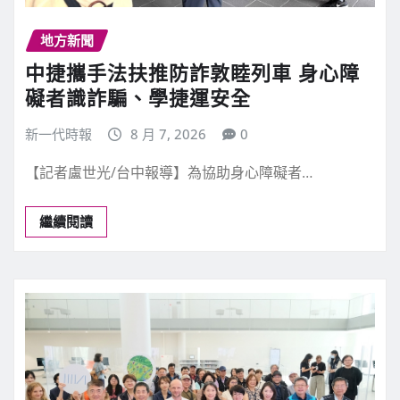
地方新聞
中捷攜手法扶推防詐敦睦列車 身心障
礙者識詐騙、學捷運安全
新一代時報
8 月 7, 2026
0
【記者盧世光/台中報導】為協助身心障礙者…
繼續閱讀