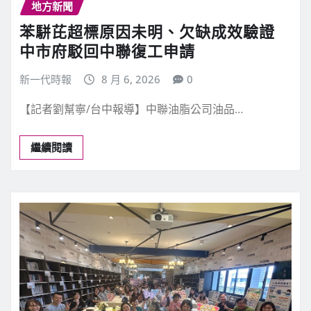
地方新聞
苯駢芘超標原因未明、欠缺成效驗證
中市府駁回中聯復工申請
新一代時報
8 月 6, 2026
0
【記者劉幫寧/台中報導】中聯油脂公司油品…
繼續閱讀