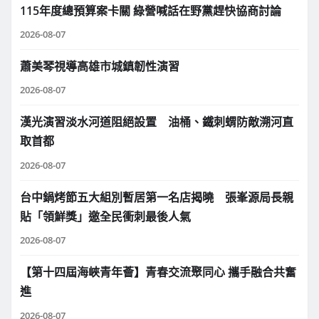
115年度總預算案卡關 綠營喊話在野黨趕快協商討論
2026-08-07
蕭美琴視導高雄市城鎮韌性演習
2026-08-07
漢光演習淡水河道阻絕設置 油桶、鐵刺蝟防敵溯河直
取首都
2026-08-07
台中鍋烤節五大組別暫居第一名店揭曉 張峯源局長親
貼「領鮮獎」邀全民衝刺最後人氣
2026-08-07
【第十四屆海峽青年薈】青春交流聚同心 攜手融合共奮
進
2026-08-07