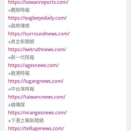
頁
https://taiwanreports.com/
※鷹眼時報
https://eagleeyedaily.com/
※圓周傳媒
https://surroundnews.com/
※真言新聞網
https://wetruthnews.com/
※新一代時報
https://agesnews.com/
※鹿港時報
https://lugangnews.com/
※中台灣時報
https://taiwancnews.com/
※橘傳媒
https://orangesnews.com/
※下港之聲新聞網
https://tvillagenews.com/