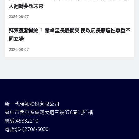
人翻轉夢想未來
2026-08-07
拜票遭潑穢物！ 霧峰里長遇衝突 民政局長籲理性尊重不
同立場
2026-08-07
新一代時報股份有限公司
臺中市西屯區臺灣大道三段376巷1號1樓
統編:45882210
電話:(04)2708-6000