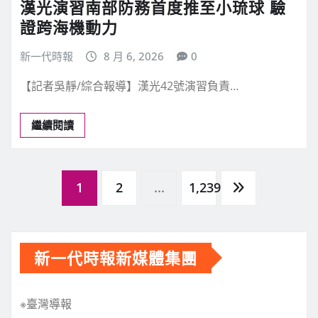
漢光演習南部防務首度推至小琉球 驗
證跨海機動力
新一代時報
8 月 6, 2026
0
【記者吳靜/綜合報導】漢光42號演習負責…
繼續閱讀
文
1
2
...
1,239
章
新一代時報新媒體集團
分
※臺灣導報