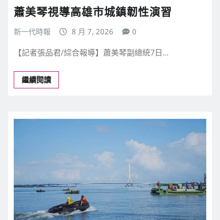
蕭美琴視導高雄市城鎮韌性演習
新一代時報
8 月 7, 2026
0
【記者張品君/綜合報導】蕭美琴副總統7日…
繼續閱讀