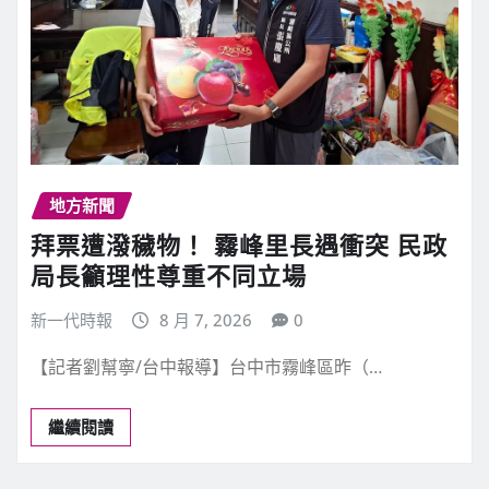
地方新聞
拜票遭潑穢物！ 霧峰里長遇衝突 民政
局長籲理性尊重不同立場
新一代時報
8 月 7, 2026
0
【記者劉幫寧/台中報導】台中市霧峰區昨（…
繼續閱讀