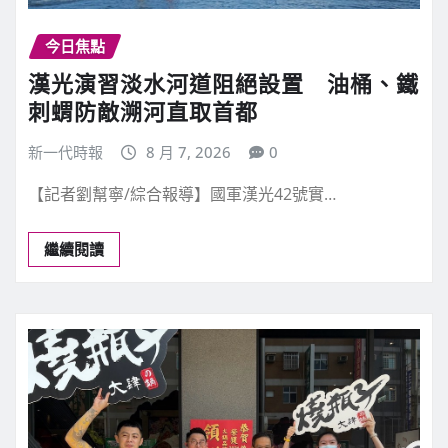
今日焦點
漢光演習淡水河道阻絕設置 油桶、鐵
刺蝟防敵溯河直取首都
新一代時報
8 月 7, 2026
0
【記者劉幫寧/綜合報導】國軍漢光42號實…
繼續閱讀