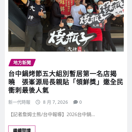
地方新聞
台中鍋烤節五大組別暫居第一名店揭
曉 張峯源局長親貼「領鮮獎」邀全民
衝刺最後人氣
新一代時報
8 月 7, 2026
0
【記者詹姆士熊/台中報導】2026台中鍋…
繼續閱讀