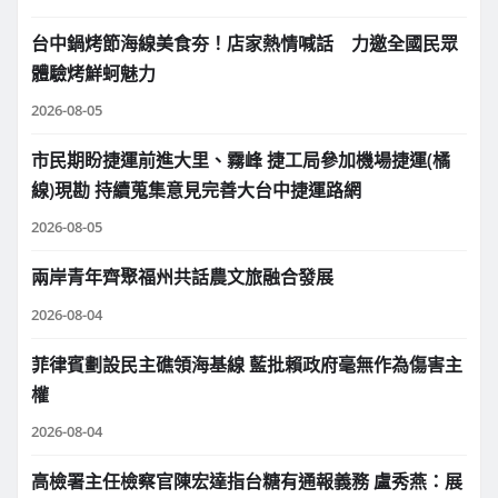
台中鍋烤節海線美食夯！店家熱情喊話 力邀全國民眾
體驗烤鮮蚵魅力
2026-08-05
市民期盼捷運前進大里、霧峰 捷工局參加機場捷運(橘
線)現勘 持續蒐集意見完善大台中捷運路網
2026-08-05
兩岸青年齊聚福州共話農文旅融合發展
2026-08-04
菲律賓劃設民主礁領海基線 藍批賴政府毫無作為傷害主
權
2026-08-04
高檢署主任檢察官陳宏達指台糖有通報義務 盧秀燕：展