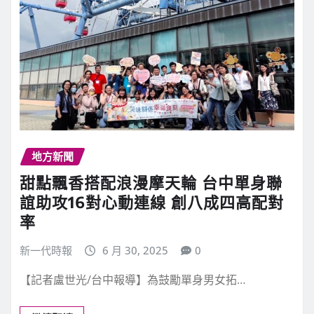
地方新聞
甜點飄香搭配浪漫摩天輪 台中單身聯
誼助攻16對心動連線 創八成四高配對
率
新一代時報
6 月 30, 2025
0
【記者盧世光/台中報導】為鼓勵單身男女拓…