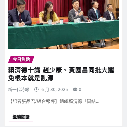
今日焦點
賴清德十講 趙少康、黃國昌同批大罷
免根本就是亂源
新一代時報
6 月 30, 2025
0
【記者張品君/綜合報導】總統賴清德「團結…
繼續閱讀