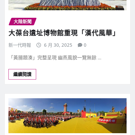
大陸新聞
大葆台遺址博物館重現「漢代風華」
新一代時報
6 月 30, 2025
0
「黃腸題湊」完整呈現 幽燕風貌一覽無餘 …
繼續閱讀