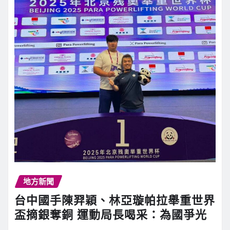
地方新聞
台中國手陳羿穎、林亞璇帕拉舉重世界
盃摘銀奪銅 運動局長喝采：為國爭光