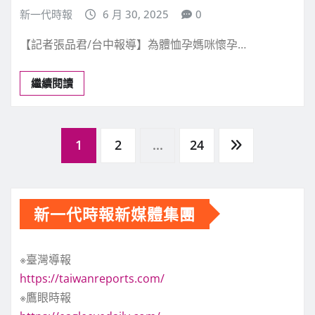
新一代時報
6 月 30, 2025
0
【記者張品君/台中報導】為體恤孕媽咪懷孕…
繼續閱讀
文
1
2
...
24
章
新一代時報新媒體集團
分
※臺灣導報
頁
https://taiwanreports.com/
※鷹眼時報