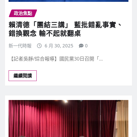
政治焦點
賴清德「團結三講」 藍批錯亂事實、
錯換觀念 輸不起就翻桌
新一代時報
6 月 30, 2025
0
【記者吳靜/綜合報導】國民黨30日召開「…
繼續閱讀