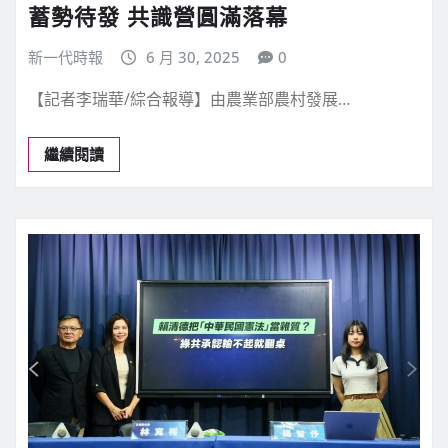
蓄勢待發 共識營圓滿落幕
新一代時報
6 月 30, 2025
0
【記者李瑞華/綜合報導】由農業部農村發展…
繼續閱讀