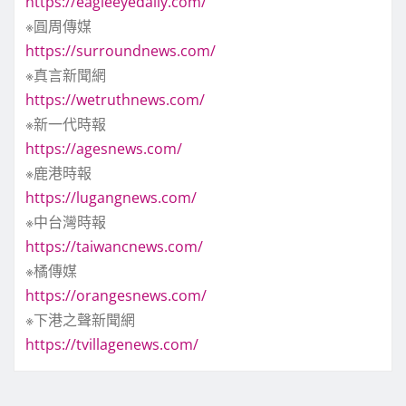
https://eagleeyedaily.com/
※圓周傳媒
https://surroundnews.com/
※真言新聞網
https://wetruthnews.com/
※新一代時報
https://agesnews.com/
※鹿港時報
https://lugangnews.com/
※中台灣時報
https://taiwancnews.com/
※橘傳媒
https://orangesnews.com/
※下港之聲新聞網
https://tvillagenews.com/