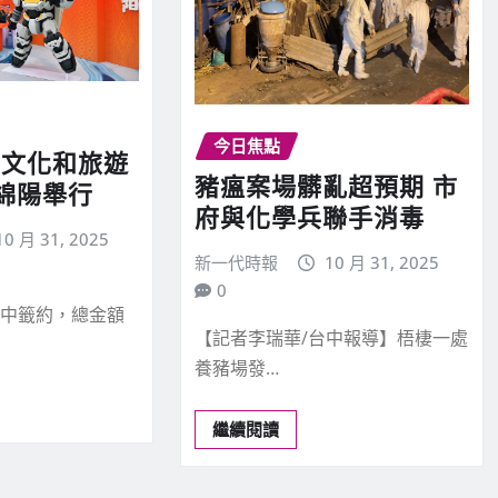
今日焦點
省文化和旅遊
豬瘟案場髒亂超預期 市
綿陽舉行
府與化學兵聯手消毒
10 月 31, 2025
新一代時報
10 月 31, 2025
0
集中籤約，總金額
【記者李瑞華/台中報導】梧棲一處
養豬場發…
繼續閱讀