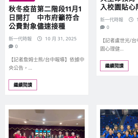
入校園貼心
秋冬疫苗第二階段11月1
日開打 中市府籲符合
新一代時報
公費對象儘速接種
0
新一代時報
10 月 31, 2025
【記者盧世光/
0
園心理健…
【記者詹姆士熊/台中報導】依據中
繼續閱讀
央公告，…
繼續閱讀