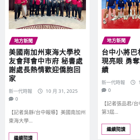
地方新聞
地方新聞
台中小將巴
美國南加州東海大學校
現亮眼 勇奪
友會拜會中市府 秘書處
績
謝處長熱情歡迎僑胞回
家
新一代時報
0
新一代時報
10 月 31, 2025
0
【記者張品君/台
第3屆…
【記者吳靜/台中報導】美國南加州
東海大學…
繼續閱讀
繼續閱讀