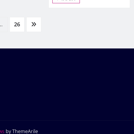
..
26
ws
by ThemeArile