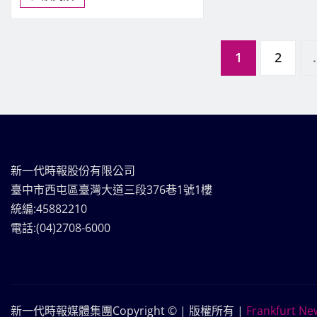
文
1
2
.
章
分
新一代時報股份有限公司
頁
臺中市西屯區臺灣大道三段376巷1號1樓
統編:45882210
電話:(04)2708-6000
新一代時報媒體集團Copyright © | 版權所有
|
Frankfurt Ne