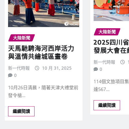
大陸新聞
大陸新聞
2025四川
天馬馳騁海河西岸活力
發展大會在
與溫情共繪城區畫卷
新一代時報
新一代時報
10 月 31, 2025
0
0
114個文旅項目
10月26日清晨，隨著天津大禮堂前
達567…
發令槍…
繼續閱讀
繼續閱讀