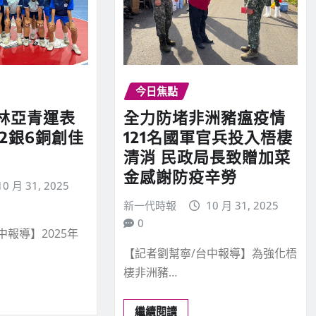
今日焦點
林亞青運表
全力防堵非洲豬瘟疫情
2銀6銅創佳
121名國軍官兵投入梧棲
清消 民政局長致贈加菜
金感謝防疫辛勞
10 月 31, 2025
新一代時報
10 月 31, 2025
0
中報導】2025年
【記者劉幫寧/台中報導】為強化梧
棲非洲豬…
繼續閱讀