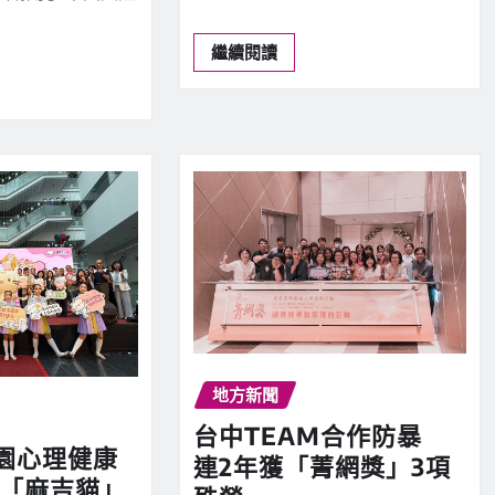
繼續閱讀
地方新聞
台中TEAM合作防暴
園心理健康
連2年獲「菁網獎」3項
 「麻吉貓」