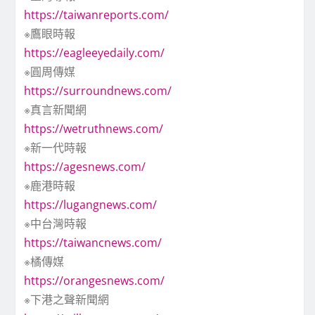
https://taiwanreports.com/
※鷹眼時報
https://eagleeyedaily.com/
※圓周傳媒
https://surroundnews.com/
※真言新聞網
https://wetruthnews.com/
※新一代時報
https://agesnews.com/
※鹿港時報
https://lugangnews.com/
※中台灣時報
https://taiwancnews.com/
※橘傳媒
https://orangesnews.com/
※下港之聲新聞網