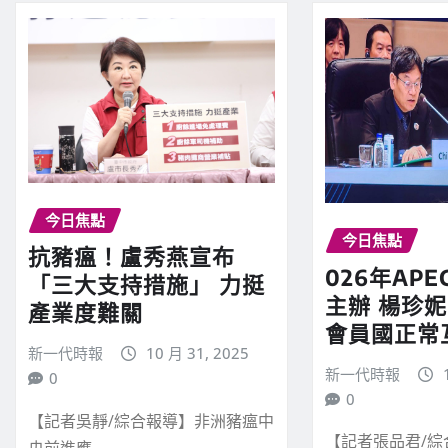
今日焦點
今日焦點
抗豬瘟！盧秀燕宣布
026年AP
「三大支持措施」 力挺
主辦 楊珍
產業度難關
會員國正常
新一代時報
10 月 31, 2025
新一代時報
0
0
【記者吳靜/綜合報導】非洲豬瘟中
【記者張品君/
央前進應…