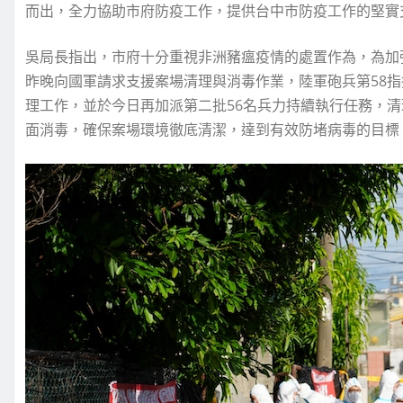
而出，全力協助市府防疫工作，提供台中市防疫工作的堅實
吳局長指出，市府十分重視非洲豬瘟疫情的處置作為，為加
昨晚向國軍請求支援案場清理與消毒作業，陸軍砲兵第58指
理工作，並於今日再加派第二批56名兵力持續執行任務，清
面消毒，確保案場環境徹底清潔，達到有效防堵病毒的目標