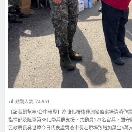
點閱人數:
74,951
【記者劉幫寧/台中報導】為強化梧棲非洲豬瘟案場清消作業
指揮部及陸軍第36化學兵群支援，共動員121名官兵，嚴
民政局長吳世瑋今日代表盧秀燕市長赴現場致贈加菜金6萬