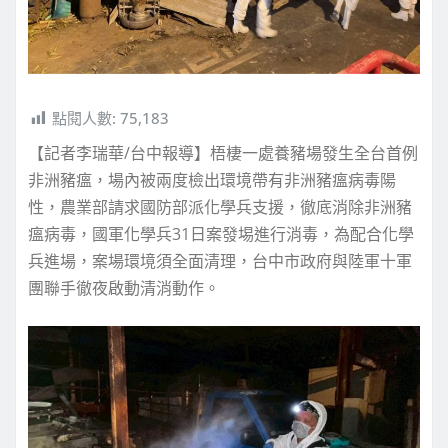
點閱人數:
75,183
【記者李瑞華/台中報導】梧棲一處養豬場發生全台首例
非洲豬瘟，場內被兩度檢出環境帶有非洲豬瘟病毒陽
性，農業部請求國防部派化學兵支援，徹底消除非洲豬
瘟病毒，國軍化學兵31日案發埸進行消毒，為配合化學
兵進場，案場環境須全面清理，台中市政府與陸軍十軍
團聯手徹夜啟動清消動作。