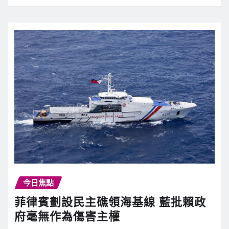
今日焦點
菲律賓劃設民主礁領海基線 藍批賴政
府毫無作為傷害主權