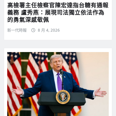
高檢署主任檢察官陳宏達指台糖有通報
義務 盧秀燕：展現司法獨立依法作為
的勇氣深感敬佩
新一代時報
8 月 4, 2026