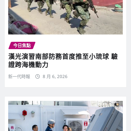
今日焦點
漢光演習南部防務首度推至小琉球 驗
證跨海機動力
新一代時報
8 月 6, 2026