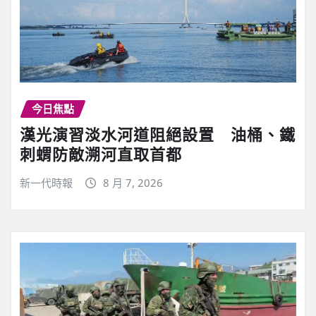
今日焦點
漢光演習淡水河道阻絕設置 油桶、鐵
刺蝟防敵溯河直取首都
新一代時報
8 月 7, 2026