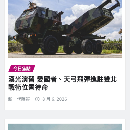
今日焦點
漢光演習 愛國者、天弓飛彈進駐雙北
戰術位置待命
新一代時報
8 月 6, 2026