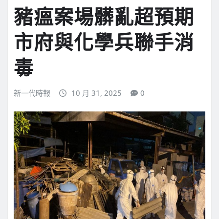
豬瘟案場髒亂超預期
市府與化學兵聯手消
毒
新一代時報
10 月 31, 2025
0