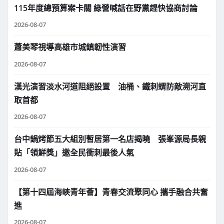
115年度總預算案卡關 綠營喊話在野黨趕快協商討論
2026-08-07
蕭美琴視導高雄市城鎮韌性演習
2026-08-07
漢光演習淡水河道阻絕設置 油桶、鐵刺蝟防敵溯河直
取首都
2026-08-07
台中鍋烤節五大組別暫居第一名店揭曉 張峯源局長親
貼「領鮮獎」邀全民衝刺最後人氣
2026-08-07
【第十四屆海峽青年薈】青春交流聚同心 攜手融合共奮
進
2026-08-07