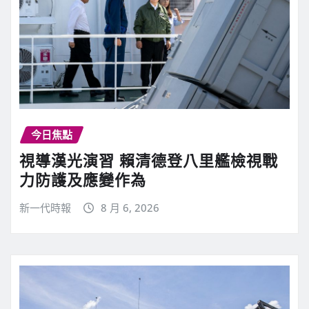
今日焦點
視導漢光演習 賴清德登八里艦檢視戰
力防護及應變作為
新一代時報
8 月 6, 2026