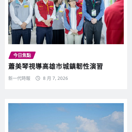
今日焦點
蕭美琴視導高雄市城鎮韌性演習
新一代時報
8 月 7, 2026