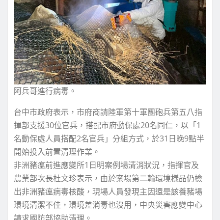
阿兵哥進行病毒。
台中市政府表示，市府商請陸軍第十軍團砲兵第五八指
揮部支援30位官兵，搭配市府動保處20名同仁，以「1
名動保處人員搭配2名官兵」分組方式，於31日晚9點半
開始投入前置清理作業。
非洲豬瘟前進應變所1日明案例場清消狀況，指揮官及
農業部次長杜文珍表示，由於案場第二輪環境樣品仍檢
出非洲豬瘟病毒核酸，現場人員發現主因還是該養豬場
環境清潔不佳，環境差消毒也沒用，中央災害應變中心
請求國防部協助清理。