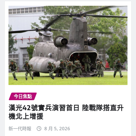
今日焦點
漢光42號實兵演習首日 陸戰隊搭直升
機北上增援
新一代時報
8 月 5, 2026