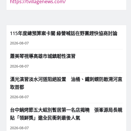
https://tvillagenews.com/
115年度總預算案卡關 綠營喊話在野黨趕快協商討論
2026-08-07
蕭美琴視導高雄市城鎮韌性演習
2026-08-07
漢光演習淡水河道阻絕設置 油桶、鐵刺蝟防敵溯河直
取首都
2026-08-07
台中鍋烤節五大組別暫居第一名店揭曉 張峯源局長親
貼「領鮮獎」邀全民衝刺最後人氣
2026-08-07