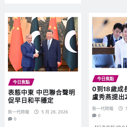
今日焦點
今日焦點
0到18歲
表態中東 中巴聯合聲明
盧秀燕提出
促早日和平穩定
新一代時報
新一代時報
5 月 28, 2026
0
0