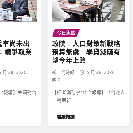
今日焦點
稅率尚未出
政院：人口對策新戰略
：續爭取業
預算無虞 學貸減碼有
望今年上路
5 月 28, 2026
新一代時報
5 月 28, 2026
0
綜合報導】美國對台
【記者劉幫寧/綜合報導】「台灣人
口對策新…
繼續閱讀