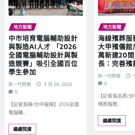
地方新聞
地方新聞
中市培育電腦輔助設計
海線殯葬服
與製造AI人才 「2026
大甲殯儀館斥
全國電腦輔助設計與製
萬新建20間
造競賽」吸引全國百位
長：完善殯
學生參加
新一代時報
0
新一代時報
5 月 28, 2026
0
【記者張品君/
殯葬服務…
【記者吳靜/台中報導】2026全國
電腦輔…
繼續閱讀
繼續閱讀