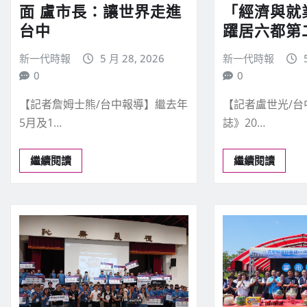
面 盧市長：讓世界走進
「經濟與就
台中
躍居六都第
新一代時報
5 月 28, 2026
新一代時報
0
0
【記者詹姆士熊/台中報導】繼去年
【記者盧世光/
5月及1…
誌》20…
繼續閱讀
繼續閱讀