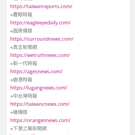
https://taiwanreports.com/
※鷹眼時報
https://eagleeyedaily.com/
※圓周傳媒
https://surroundnews.com/
※真言新聞網
https://wetruthnews.com/
※新一代時報
https://agesnews.com/
※鹿港時報
https://lugangnews.com/
※中台灣時報
https://taiwancnews.com/
※橘傳媒
https://orangesnews.com/
※下港之聲新聞網