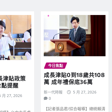
今日焦點
成長津貼0到18歲共108
成長津貼政策
萬 成年禮保底36萬
2點提醒
新一代時報
5 月 27, 2026
5 月 27, 2026
0
【記者張品君/綜合報導】總統賴清