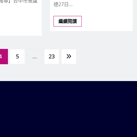
合報導】台中市長盧
德27日…
繼續閱讀
4
5
...
23