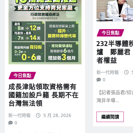
今日焦點
232半導體
爐 鄭麗君
者權益
新一代時報
今日焦點
0
成長津貼領取資格需有
【記者張品君/
國籍加設戶籍 長期不在
灣非半導…
台灣無法領
新一代時報
5 月 28, 2026
繼續閱讀
0