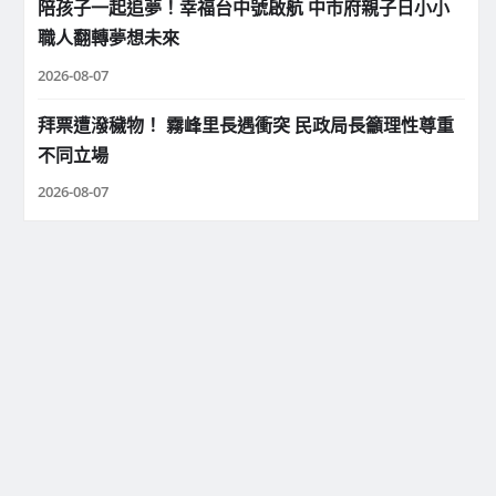
陪孩子一起追夢！幸福台中號啟航 中市府親子日小小
職人翻轉夢想未來
2026-08-07
拜票遭潑穢物！ 霧峰里長遇衝突 民政局長籲理性尊重
不同立場
2026-08-07