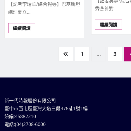
【記者吳靜/綜
【記者李瑞華/綜合報導】巴基斯坦
秀燕針對…
總理夏立…
繼續閱讀
繼續閱讀
文
1
...
3
章
分
新一代時報股份有限公司
頁
臺中市西屯區臺灣大道三段376巷1號1樓
統編:45882210
電話:(04)2708-6000