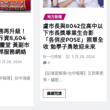
地方新聞
盧市長與8042位高中以
務再升級！
下市長獎畢業生合影
資8,604
「各俏皮POSE」照單全
靈堂 黃副市
收 勉學子勇敢迎未來
葬服務網絡
新一代時報
5 月 28, 2026
5 月 28, 2026
0
【記者劉幫寧/台中報導】又到畢業
台中報導】台中海線
季，驪歌…
繼續閱讀