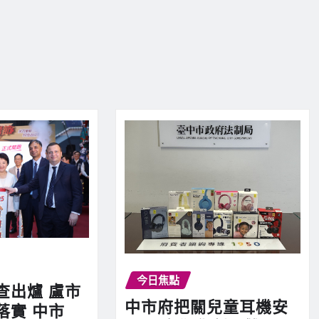
今日焦點
查出爐 盧市
中市府把關兒童耳機安
落實 中市