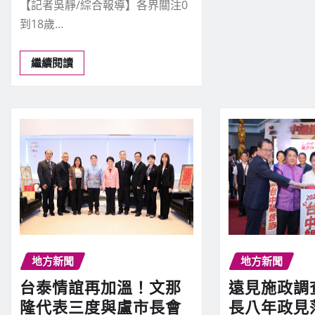
【記者吳靜/綜合報導】各界關注0
到18歲…
繼續閱讀
地方新聞
地方新聞
台泰情誼再加溫！文那
遠見施政調
隆代表三度與盧市長會
長八年政見