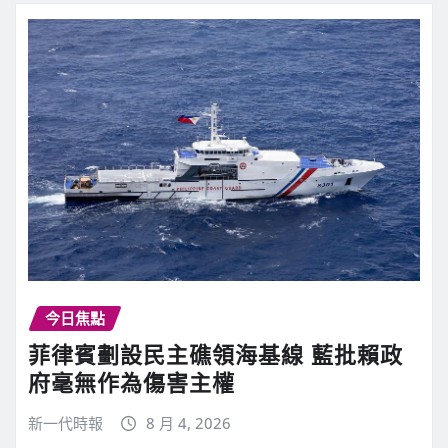
今日焦點
菲律賓劃設民主礁領海基線 藍批賴政
府毫無作為傷害主權
新一代時報
8 月 4, 2026