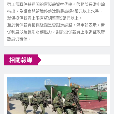
勞工留職停薪期間的實際薪資替代率。勞動部長洪申翰
指出，為讓育兒留職停薪津貼最高達4萬元以上水準，
就保投保薪資上限有望調整至5萬元以上。
至於勞保薪資投保級距是否跟進調整，洪申翰表示，勞
保制度涉及長期財務壓力，對於投保薪資上限調整政府
態度仍審慎。
相關報導