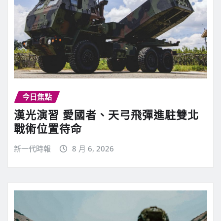
今日焦點
漢光演習 愛國者、天弓飛彈進駐雙北
戰術位置待命
新一代時報
8 月 6, 2026