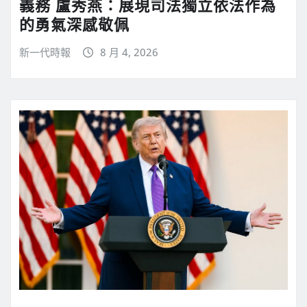
義務 盧秀燕：展現司法獨立依法作為
的勇氣深感敬佩
新一代時報
8 月 4, 2026