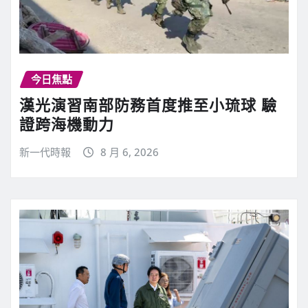
今日焦點
漢光演習南部防務首度推至小琉球 驗
證跨海機動力
新一代時報
8 月 6, 2026