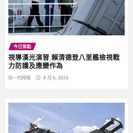
今日焦點
視導漢光演習 賴清德登八里艦檢視戰
力防護及應變作為
新一代時報
8 月 6, 2026