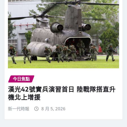
今日焦點
漢光42號實兵演習首日 陸戰隊搭直升
機北上增援
新一代時報
8 月 5, 2026