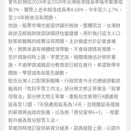
會先前預估2024年至2028年台灣經濟成長率每年都會成
長3%，實際上去年經濟成長率8.68%、今年至少上7%，
至少4年稅收沒有問題。
他說，股票市場也能提供額外稅收，整體而言，台灣財
政狀況經過財政部詳細評估蠻健康，用於執行這次人口
對策新戰略的經費沒有問題。主計總處也於記者會補
充，預算來源有總體經濟帶動，不會排擠既有預算。
至於措施何時上路，李慧芝說，相關措施估計明年實
施，不過學貸減碼部分教育部已經在進行，希望新學年
開始，學貸減免就能先啟動。
配合台灣人口對策新戰略，行政院會今天也通過勞動部
擬具的「性別平等工作法」部分條文修正草案及「就業
保險法」部分條文修正草案，重點包含將現行8週產假
延長至12週、7天陪產假延長為14天，且相關延長措施
的薪資將由政府負擔，以及將「育兒留停6+3」、育嬰
假升級為育兒假等入法。
草案同時增訂投保薪資分級表，提高級距上限，以提升