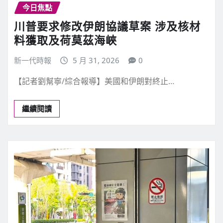
今日焦點
川普要求修改伊朗協議草案 涉及核材
料獲取及荷莫茲海峽
新一代時報
5 月 31, 2026
0
【記者劉幫寧/綜合報導】美國和伊朗對終止…
繼續閱讀