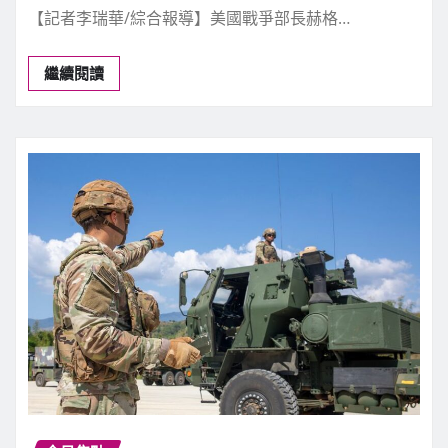
【記者李瑞華/綜合報導】美國戰爭部長赫格…
繼續閱讀