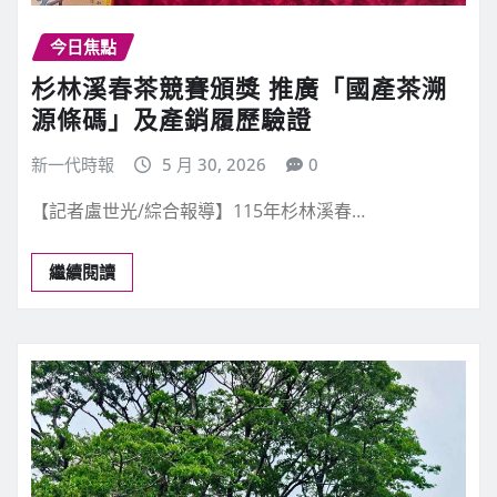
今日焦點
杉林溪春茶競賽頒獎 推廣「國產茶溯
源條碼」及產銷履歷驗證
新一代時報
5 月 30, 2026
0
【記者盧世光/綜合報導】115年杉林溪春…
繼續閱讀