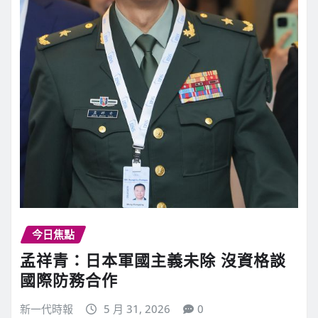
今日焦點
孟祥青：日本軍國主義未除 沒資格談
國際防務合作
新一代時報
5 月 31, 2026
0