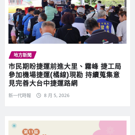
地方新聞
市民期盼捷運前進大里、霧峰 捷工局
參加機場捷運(橘線)現勘 持續蒐集意
見完善大台中捷運路網
新一代時報
8 月 5, 2026