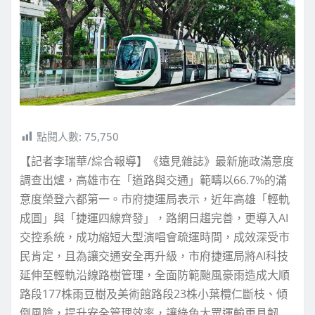
點閱人數:
75,750
【記者李瑞華/綜合報導】《遠見雜誌》最新施政滿意度
調查出爐，高雄市在「道路與交通」範疇以66.7%的滿
意度榮登六都第一。市府捷運局表示，近年高雄「輕軌
成圓」與「捷運四線齊發」，路網日趨完善，更導入AI
交控系統，成功縮短大型演唱會疏運時間，成效深受市
民肯定，且為讓交通安全再升級，市府捷運局將AI科技
延伸至輕軌沿線路樹管理，全面防範颱風豪雨造成大順
路段177株雨豆樹及美術館路段23株小葉欖仁斷枝、傾
倒風險，提升安全管理效率，讓綠色大眾運輸更具韌