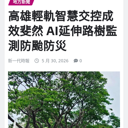
地方新聞
高雄輕軌智慧交控成
效斐然 AI延伸路樹監
測防颱防災
新一代時報
5 月 30, 2026
0