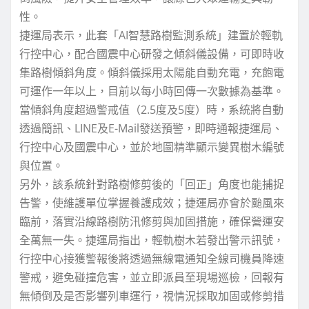
性。
捷運局表示，此套「AI智慧路樹監測系統」建置於輕軌
行控中心，配合國震中心研發之傾斜儀設備，可即時收
集路樹傾斜角度。傾斜儀採用太陽能自動充電，充飽電
可運作一年以上，目前以每小時回傳一次數據為基準。
當傾斜角度超過警戒值（2.5度及5度）時，系統將自動
透過簡訊、LINE及E-Mail發送預警，即時通報捷運局、
行控中心及國震中心，並於地圖精準顯示變異樹木編號
與位置。
另外，該系統針對路樹修剪後的「回正」角度也能捕捉
告警，使維護單位掌握養護成效；捷運局亦會於颱風來
臨前，落實沿線路樹防汛修剪與加固措施，確保營運安
全萬無一失。捷運局指出，輕軌樹木若發出警示訊號，
行控中心接獲警報後將透過無線電通知全線司機員降速
警戒，避免碰撞危害，並立即派員至現場巡檢，回報有
無傾倒及是否影響列車運行，視情況採取加固或修剪措