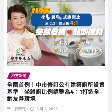
地方新聞
全國首例！中市修訂公有建築廁所設置
基準 坐蹲廁比例調整為4：1打造全
齡友善環境
新一代時報
8 月 6, 2026