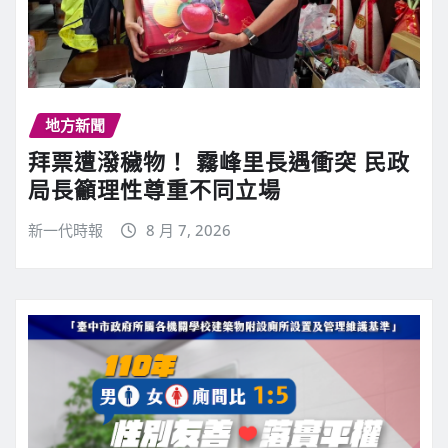
地方新聞
拜票遭潑穢物！ 霧峰里長遇衝突 民政
局長籲理性尊重不同立場
新一代時報
8 月 7, 2026