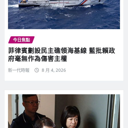
今日焦點
菲律賓劃設民主礁領海基線 藍批賴政
府毫無作為傷害主權
新一代時報
8 月 4, 2026