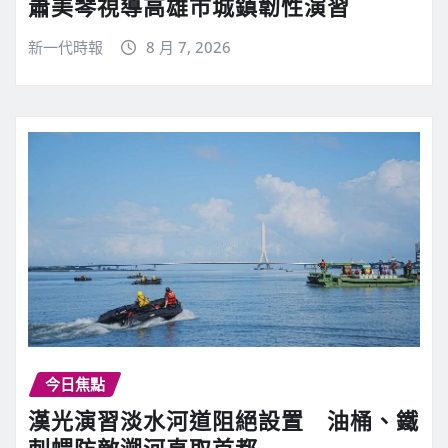
蕭美琴視導高雄市城鎮韌性演習
新一代時報
8 月 7, 2026
今日焦點
漢光演習淡水河道阻絕設置 油桶、鐵