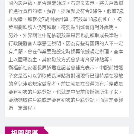
國內設戶籍，是否還能領取。石崇良表示，將與戶政單
位進行資料勾稽，預存、提領就要符合2條件，假如7歲
才設籍，那就從7歲開始計算；若孩童18歲前死亡，初
步規劃監護人仍可領取，待要點出爐會再對外說明。
另外，外界關注中配依親孩童是否也能領取成長津貼，
行政院發言人李慧芝說明，因為有些有國籍的人不一定
有戶籍，會在作業要點設定時候再依據規定辦理，基本
上以國籍為主，其他發放方式會參考育兒津貼等。
衛福部社家署長周道君在記者會補充表示，中配前婚姻
子女是否可以領取成長津貼將對照現行已經持續在發放
的育兒津貼規定做參考，前提就是在台灣領有戶籍或是
要有初次的戶籍登記，也就是中配前段婚姻所生子女，
要能夠取得戶籍或是要有初次的戶籍登記，而這需要經
過一定流程。
相關報導