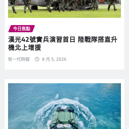
今日焦點
漢光42號實兵演習首日 陸戰隊搭直升
機北上增援
新一代時報
8 月 5, 2026