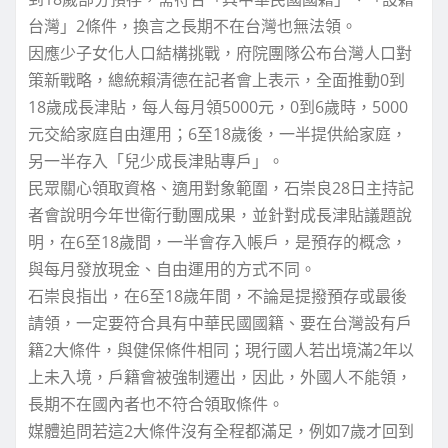
台灣」2條件，換言之長期不在台灣也無法領。
因應少子女化人口結構挑戰，府院團隊公布台灣人口對
策新戰略，總統賴清德在記者會上表示，全面推動0到
18歲成長津貼，每人每月領5000元，0到6歲時，5000
元交給家庭自由運用；6至18歲後，一半提供給家庭，
另一半存入「兒少成長津貼專戶」。
民眾關心領取資格、適用對象範圍，石崇良28日主持記
者會說明今年世衛行動團成果，並針對成長津貼議題說
明，在6至18歲間，一半會存入帳戶，是預存的概念，
與每月發放現金、自由運用的方式不同。
石崇良指出，在6至18歲年間，不論是提撥預存或最後
請領，一定要符合具有中華民國國籍、要在台灣設有戶
籍2大條件，與健保條件相同；現行國人若出境滿2年以
上未入境，戶籍會被強制遷出，因此，外國人不能領，
長期不在國內者也不符合領取條件。
媒體追問若這2大條件沒有全程都滿足，例如7歲才回到