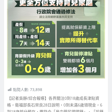
點閱人數:
73,898
【記者吳靜/綜合報導】各界關注0到18歲成長津貼資
格，衛福部長石崇良28日說明，0到未滿6歲領現金，6
到18歲部分預存，需符合「具中華民國國籍」、「設籍