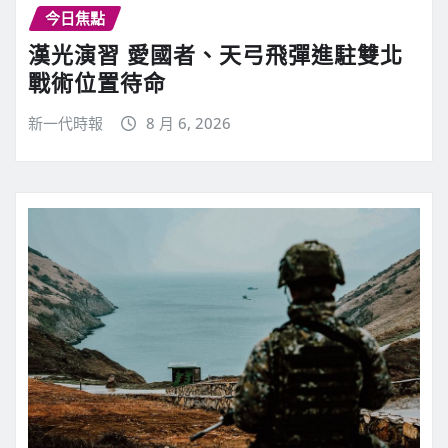
今日焦點
漢光演習 愛國者、天弓飛彈進駐雙北
戰術位置待命
新一代時報
8 月 6, 2026