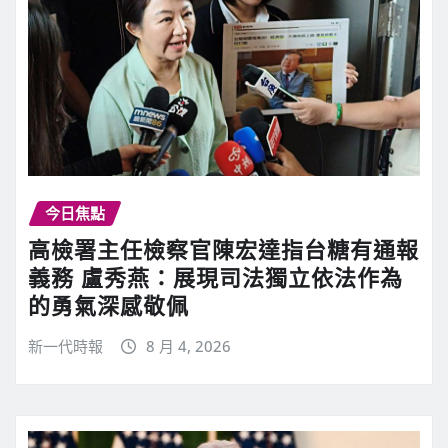
今日焦點
高檢署主任檢察官陳宏達指台糖有通報
義務 盧秀燕：展現司法獨立依法作為
的勇氣深感敬佩
新一代時報
8 月 4, 2026