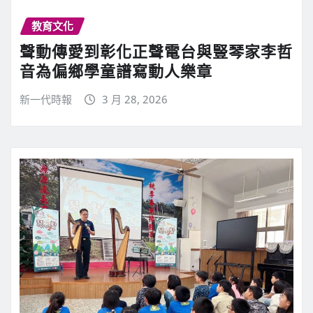
教育文化
聲動傳愛到彰化正聲電台與豎琴家李哲
音為偏鄉學童譜寫動人樂章
新一代時報
3 月 28, 2026