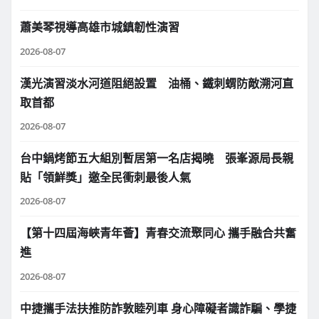
蕭美琴視導高雄市城鎮韌性演習
2026-08-07
漢光演習淡水河道阻絕設置 油桶、鐵刺蝟防敵溯河直
取首都
2026-08-07
台中鍋烤節五大組別暫居第一名店揭曉 張峯源局長親
貼「領鮮獎」邀全民衝刺最後人氣
2026-08-07
【第十四屆海峽青年薈】青春交流聚同心 攜手融合共奮
進
2026-08-07
中捷攜手法扶推防詐敦睦列車 身心障礙者識詐騙、學捷