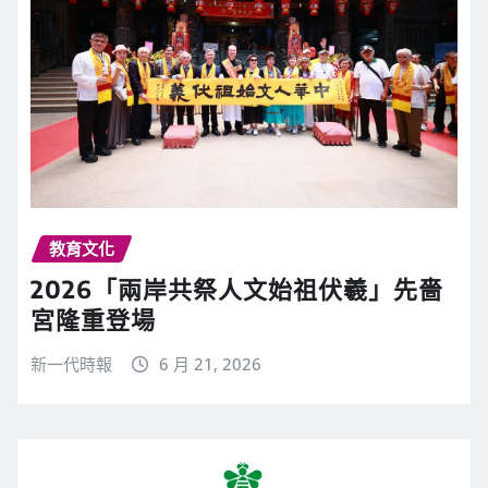
教育文化
2026「兩岸共祭人文始祖伏羲」先嗇
宮隆重登場
新一代時報
6 月 21, 2026