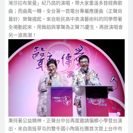
灣莎拉布萊曼」紀乃菡的演唱，帶大家重溫多首經典歌
曲；而曲風一轉，全台第一首電台專屬應援曲〈正聲尚
蓋好〉樂聲揚起，來自新民高中表演藝術科的同學帶著
全場動起來，用舞蹈與掌聲為正聲75慶生，再掀演唱會
另一波高潮！
秉持著公益精神，正聲台中台再度邀請偏鄉小學登台演
出，來自南投草屯的雙冬國小陶笛社團首次登上台中市