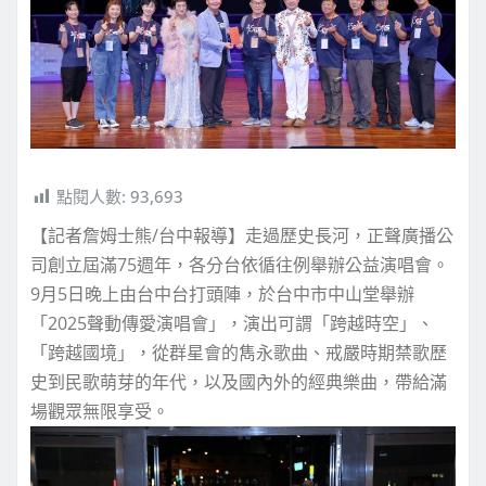
點閱人數:
93,693
【記者詹姆士熊/台中報導】走過歷史長河，正聲廣播公
司創立屆滿75週年，各分台依循往例舉辦公益演唱會。
9月5日晚上由台中台打頭陣，於台中市中山堂舉辦
「2025聲動傳愛演唱會」，演出可謂「跨越時空」、
「跨越國境」，從群星會的雋永歌曲、戒嚴時期禁歌歷
史到民歌萌芽的年代，以及國內外的經典樂曲，帶給滿
場觀眾無限享受。