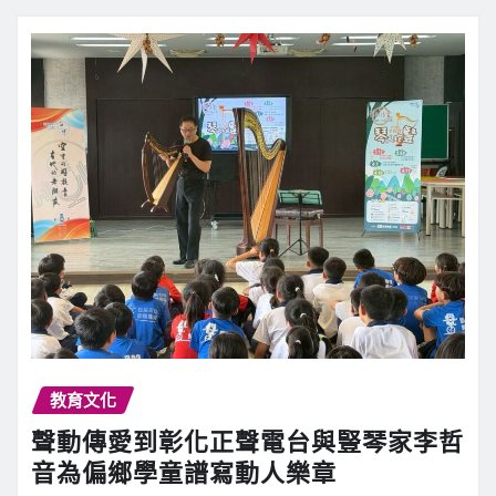
教育文化
聲動傳愛到彰化正聲電台與豎琴家李哲
音為偏鄉學童譜寫動人樂章