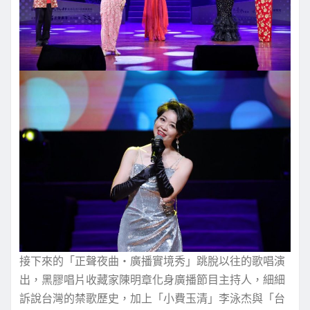
接下來的「正聲夜曲‧廣播實境秀」跳脫以往的歌唱演
出，黑膠唱片收藏家陳明章化身廣播節目主持人，細細
訴說台灣的禁歌歷史，加上「小費玉清」李泳杰與「台