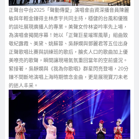
正聲台中台2025「聲動傳愛」演唱會由資深播音員陳麗
敏與年輕金鐘得主林彥宇共同主持，穩健的台風和優雅
的談吐展現廣播人的專業。美聲女伶林姿吟率先上場，
為演唱會揭開序幕！她以「正聲巨星璀璨風華」組曲致
敬紀露霞、美黛、姚蘇蓉、吳靜嫻與鄧麗君等五位出身
正聲歌唱比賽與訓練班的歌后，膾炙人口的歌曲加上優
美嘹亮的歌聲，瞬間讓現場氣氛重回當年的空前盛況。
緊接著，吳靜嫻與《我為你歌唱》群星閃亮登場，20分
鐘不間斷地演唱上海時期懷念金曲，更是展現寶刀未老
的迷人丰采。