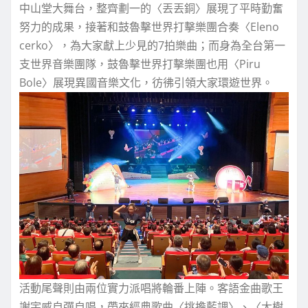
中山堂大舞台，整齊劃一的〈丟丟銅〉展現了平時勤奮
努力的成果，接著和鼓魯擊世界打擊樂團合奏〈Eleno
cerko〉，為大家獻上少見的7拍樂曲；而身為全台第一
支世界音樂團隊，鼓魯擊世界打擊樂團也用〈Piru
Bole〉展現異國音樂文化，彷彿引領大家環遊世界。
活動尾聲則由兩位實力派唱將輪番上陣。客語金曲歌王
謝宇威自彈自唱，帶來經典歌曲〈挑擔藍調〉、〈大樹