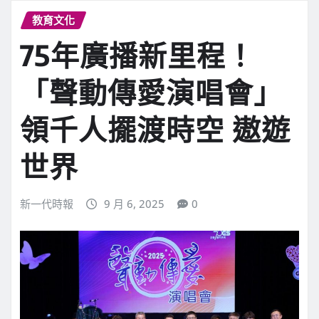
教育文化
75年廣播新里程！
「聲動傳愛演唱會」
領千人擺渡時空 遨遊
世界
新一代時報
9 月 6, 2025
0