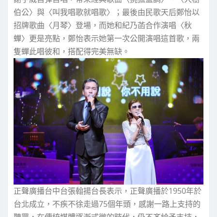
伯公〉與〈叫我唱歌就唱歌〉；最後由民歌天后鄭怡以
招牌歌曲〈月琴〉登場，而她和紀乃菡合作演唱〈秋
蟬〉更是亮點，鄭怡表示她第一次公開演唱這首歌，兩
隻蟬此唱彼和，搭配得完美無缺。
正聲廣播台中台張翰揚台長表示，正聲廣播於1950年於
台北成立，不疾不徐走過75個年頭，感謝一路上支持的
聽眾，在傳統媒體逐漸式微的時代，仍不吝給予支持，