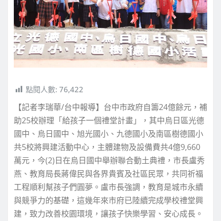
點閱人數:
76,422
【記者李瑞華/台中報導】台中市政府自籌24億餘元，補
助25校辦理「給孩子一個禮堂計畫」，其中烏日區光德
國中、烏日國中、旭光國小、九德國小及南區樹德國小
共5校將興建活動中心，主體建物及設備費共4億9,660
萬元，今(2)日在烏日國中舉辦聯合動土典禮，市長盧秀
燕、教育局長蔣偉民與各界貴賓及社區民眾，共同祈福
工程順利幫孩子們圓夢。盧市長強調，教育是城市永續
與競爭力的基礎，這幾年來市府已陸續完成學校禮堂興
建，致力改善校園環境，讓孩子快樂學習、安心成長。