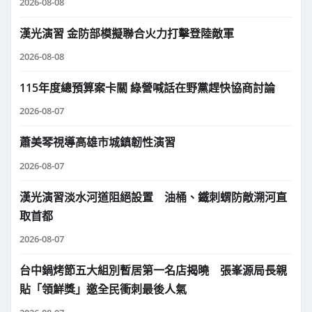
2026-08-08
漢光演習 金防部模擬聯合火力打擊登陸敵軍
2026-08-08
115年度總預算案卡關 綠營喊話在野黨趕快協商討論
2026-08-07
蕭美琴視導高雄市城鎮韌性演習
2026-08-07
漢光演習淡水河道阻絕設置 油桶、鐵刺蝟防敵溯河直
取首都
2026-08-07
台中鍋烤節五大組別暫居第一名店揭曉 張峯源局長親
貼「領鮮獎」邀全民衝刺最後人氣