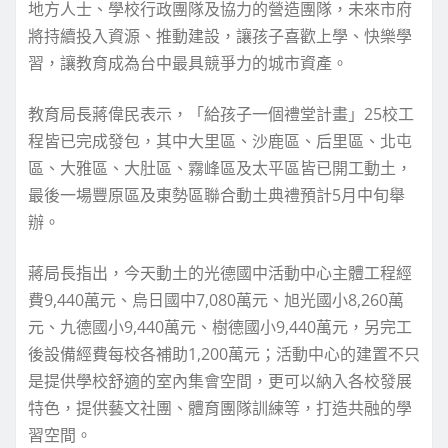
地方人士、學校行政團隊及協力的營造團隊，未來市府
將持續投入資源、推動建設，讓孩子喜歡上學、快樂學
習，讓教育成為台中最具競爭力的城市資產。
教育局長蔣偉民表示，「給孩子一個禮堂計畫」25校工
程皆已完成發包，其中大里區、沙鹿區、后里區、北屯
區、大雅區、大肚區、霧峰區及太平區皆已開工動土，
最後一場豐原區及東勢區聯合動土典禮預計5月中旬舉
辦。
蔣局長指出，今天動土的光德國中活動中心主體工程經
費9,440萬元、烏日國中7,080萬元、旭光國小8,260萬
元、九德國小9,440萬元、樹德國小9,440萬元，另完工
後設備經費每校各補助1,200萬元；活動中心的建置不只
是提供學校舒適的室內集會空間，更可以納入各校發展
特色，提供藝文社團、體育團隊訓練等，打造共融的學
習空間。