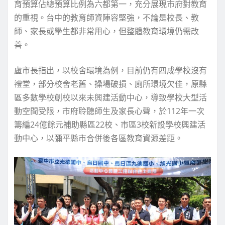
育預算佔總預算比例為六都第一，充分展現市府對教育
的重視。台中的教育師資陣容堅強，不論是校長、教
師、家長或學生都非常用心，但整體教育環境仍需改
善。
盧市長指出，以校舍環境為例，目前仍有四成學校沒有
禮堂，部分校舍老舊、操場破損、廁所環境欠佳，原縣
區多數學校創校以來未興建活動中心，導致學校大型活
動空間受限，市府聆聽師生及家長心聲，於112年一次
籌編24億餘元補助縣區22校、市區3校新設學校興建活
動中心，以彌平縣市合併後各區教育資源差距。