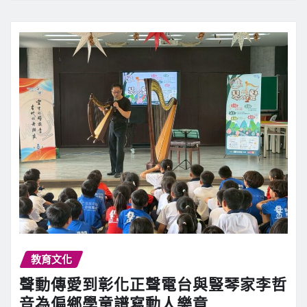
教育文化
聲動傳愛到彰化正聲電台與豎琴家李哲
音為偏鄉學童譜寫動人樂章