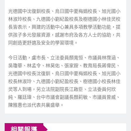
光德國中沈復釧校長、烏日國中夏梅娟校長、旭光國小
林淑玲校長、九德國小劉紀盈校長及樹德國小林佳灵校
長皆表示，興建的活動中心兼具多項教學活動功能，提
供孩子多元發展資源，感謝市府及各方人士的協助，共
同創造更舒適及安全的學習環境。
今日活動，盧市長、立法委員顏寬恒、市議員林霈涵、
吳瓊華、林孟令、林昊佑、張家銨、教育局長蔣偉民、
光德國中校長沈復釧、烏日國中夏梅娟校長、旭光國小
校長林淑玲、九德國小劉紀盈校長、樹德國小校長林佳
灵等人到場，另立法院副院長江啟臣、立法委員何欣
純、羅廷瑋、台中市議會副議長顏莉敏、市議員曾威、
陳雅惠也派代表共襄盛舉。
相關報導