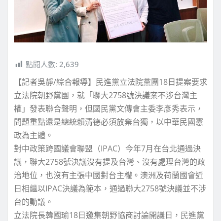
點閱人數:
2,639
【記者吳靜/綜合報導】民進黨立法院黨團18日提案要求
立法院朝野黨團，就「聯大2758號決議案不涉台灣主
權」發表聯合聲明，但國民黨文傳會主委李彥秀表示，
問題重點還是總統賴清德必須放棄台獨，以中華民國憲
政為主體。
對中政策跨國議會聯盟（IPAC）今年7月在台北通過決
議，聯大2758號決議沒有提及台灣、沒有處理台灣的政
治地位，也沒有主張中國對台主權。澳洲及荷蘭國會近
日相繼以IPAC決議為範本，通過聯大2758號決議並不涉
台的動議。
立法院長韓國瑜18日邀集朝野協商討論開議日，民進黨