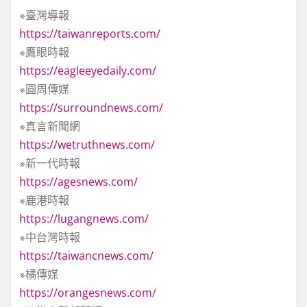
※臺灣導報
https://taiwanreports.com/
※鷹眼時報
https://eagleeyedaily.com/
※圓周傳媒
https://surroundnews.com/
※真言新聞網
https://wetruthnews.com/
※新一代時報
https://agesnews.com/
※鹿港時報
https://lugangnews.com/
※中台灣時報
https://taiwancnews.com/
※橘傳媒
https://orangesnews.com/