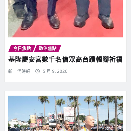
今日焦點
政治焦點
基隆慶安宮數千名信眾高台躦轎腳祈福
新一代時報
5 月 9, 2026