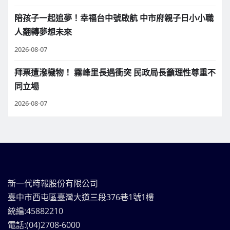
陪孩子一起追夢！幸福台中號啟航 中市府親子日小小職
人翻轉夢想未來
2026-08-07
拜票遭潑穢物！ 霧峰里長遇衝突 民政局長籲理性尊重不
同立場
2026-08-07
新一代時報股份有限公司
臺中市西屯區臺灣大道三段376巷1號1樓
統編:45882210
電話:(04)2708-6000