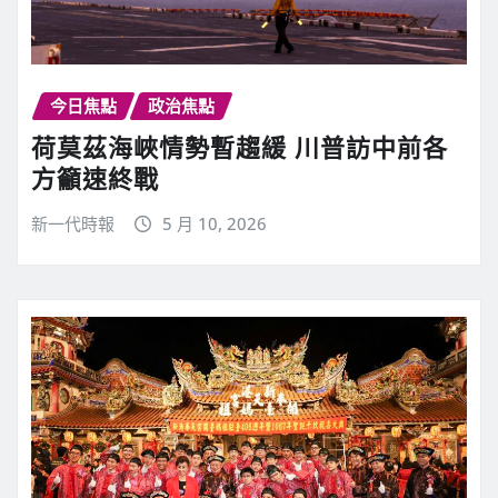
今日焦點
政治焦點
荷莫茲海峽情勢暫趨緩 川普訪中前各
方籲速終戰
新一代時報
5 月 10, 2026