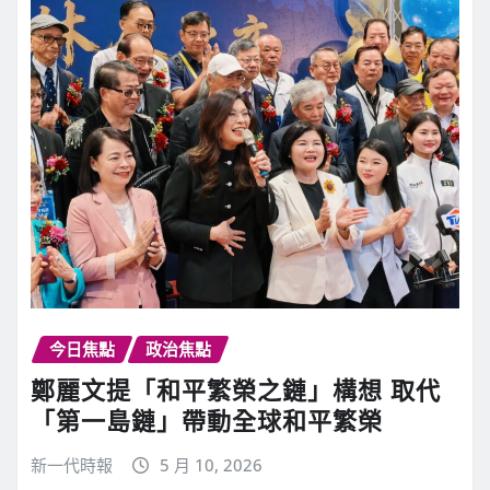
今日焦點
政治焦點
鄭麗文提「和平繁榮之鏈」構想 取代
「第一島鏈」帶動全球和平繁榮
新一代時報
5 月 10, 2026