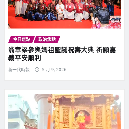
今日焦點
政治焦點
翁章梁參與媽祖聖誕祝壽大典 祈願嘉
義平安順利
新一代時報
5 月 9, 2026