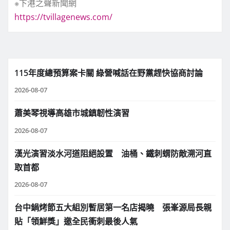
※下港之聲新聞網
https://tvillagenews.com/
115年度總預算案卡關 綠營喊話在野黨趕快協商討論
2026-08-07
蕭美琴視導高雄市城鎮韌性演習
2026-08-07
漢光演習淡水河道阻絕設置 油桶、鐵刺蝟防敵溯河直
取首都
2026-08-07
台中鍋烤節五大組別暫居第一名店揭曉 張峯源局長親
貼「領鮮獎」邀全民衝刺最後人氣