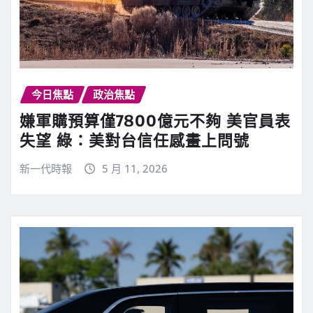
今日焦點
政治焦點
嫌軍購預算僅7800億元不夠 美官員表
失望 綠：美對台信任感畫上問號
新一代時報
5 月 11, 2026