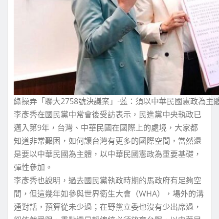
綠操弄「聯大2758號決議案」-藍：須以中華民國憲政為主
李彥秀在國民黨中常會後受訪表示，民進黨中央執政已
邁入第9年，台灣、中華民國在國際上的處境，大家都
知道非常艱困，如何讓台灣有更多的國際空間，當然還
是要以中華民國為主體，以中華民國憲政為重要基礎，
彈性參加。
李彥秀也說明，過去國民黨執政時期的馬政府有足夠空
間，但這幾年如參與世界衛生大會（WHA），場外的溝
通對話，預算從未少過；在野黨立委也沒有少出席過，