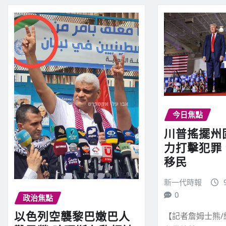
今日焦點
川普搖擺州
力打擊犯罪
移民
新一代時報
0
政治焦點
以色列空襲黎巴嫩巴人
【記者詹姆士熊