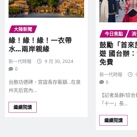
大陸新聞
今日焦點
消
緣！緣！緣！一衣帶
鼓勵「首來
水…兩岸親緣
遊 國台辦
免費
新一代時報
9 月 30, 2024
0
新一代時報
台胞功德碑、宮誼長存匾額…在泉
0
州天后宮內…
【記者吳靜/綜合
「十一」長…
繼續閱讀
繼續閱讀