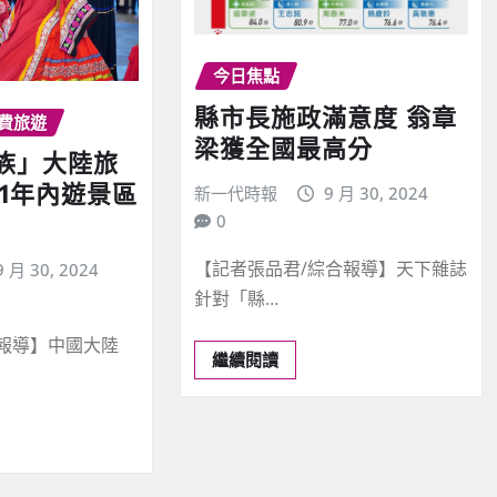
今日焦點
縣市長施政滿意度 翁章
費旅遊
梁獲全國最高分
族」大陸旅
：1年內遊景區
新一代時報
9 月 30, 2024
0
【記者張品君/綜合報導】天下雜誌
9 月 30, 2024
針對「縣…
報導】中國大陸
繼續閱讀