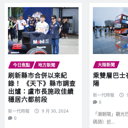
大陸新聞
今日焦點
地方新聞
乘雙層巴士
刷新縣市合併以來紀
陽
錄！ 《天下》縣市調查
出爐：盧市長施政佳績
新一代時報
穩居六都前段
0
新一代時報
9 月 30, 2024
「潮朝陽」觀光巴
0
碼頭）近…