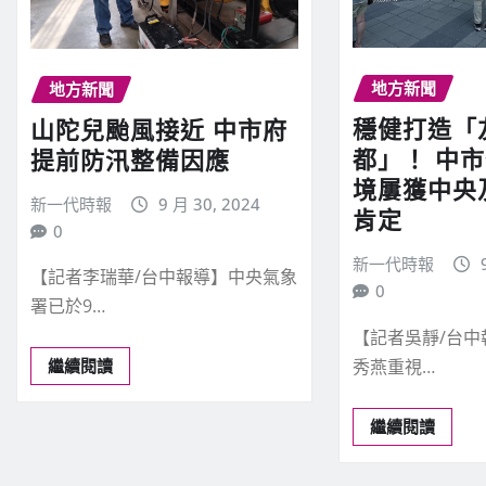
地方新聞
地方新聞
穩健打造「
山陀兒颱風接近 中市府
都」！ 中
提前防汛整備因應
境屢獲中央
新一代時報
9 月 30, 2024
肯定
0
新一代時報
【記者李瑞華/台中報導】中央氣象
0
署已於9…
【記者吳靜/台
秀燕重視…
繼續閱讀
繼續閱讀