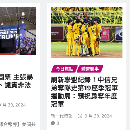
今日焦點
體育賽事
固票 主張暴
刷新聯盟紀錄！中信兄
、譴責非法
弟奪隊史第19座季冠軍
運動局：預祝勇奪年度
冠軍
9 月 30, 2024
新一代時報
9 月 30, 2024
0
/綜合報導】美國共