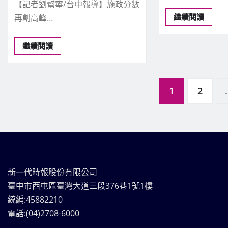
【記者劉幫寧/台中報導】施政分數
繼續閱讀
再創高峰…
繼續閱讀
文
1
2
.
章
分
新一代時報股份有限公司
頁
臺中市西屯區臺灣大道三段376巷1號1樓
統編:45882210
電話:(04)2708-6000