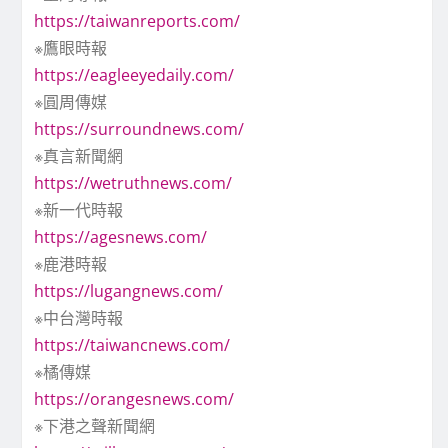
https://taiwanreports.com/
※鷹眼時報
https://eagleeyedaily.com/
※圓周傳媒
https://surroundnews.com/
※真言新聞網
https://wetruthnews.com/
※新一代時報
https://agesnews.com/
※鹿港時報
https://lugangnews.com/
※中台灣時報
https://taiwancnews.com/
※橘傳媒
https://orangesnews.com/
※下港之聲新聞網