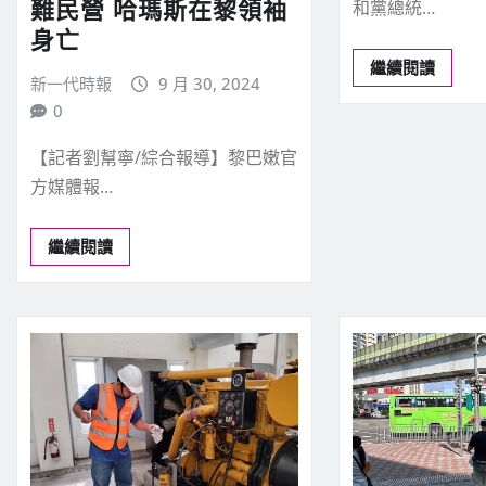
難民營 哈瑪斯在黎領袖
和黨總統…
身亡
繼續閱讀
新一代時報
9 月 30, 2024
0
【記者劉幫寧/綜合報導】黎巴嫩官
方媒體報…
繼續閱讀