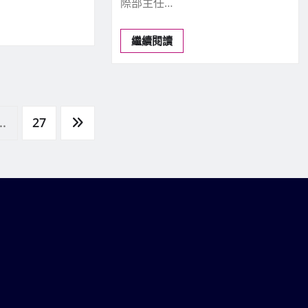
際部主任…
繼續閱讀
..
27