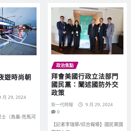
政治焦點
拜會美國行政立法部門
夜遊時尚朝
國民黨：闡述國防外交
政策
9 月 29, 2024
新一代時報
9 月 29, 2024
0
士（鳥巢-亮馬河
【記者李瑞華/綜合報導】國民黨國