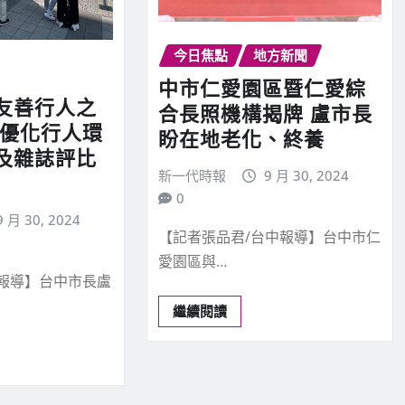
今日焦點
地方新聞
中市仁愛園區暨仁愛綜
友善行人之
合長照機構揭牌 盧市長
市優化行人環
盼在地老化、終養
及雜誌評比
新一代時報
9 月 30, 2024
0
9 月 30, 2024
【記者張品君/台中報導】台中市仁
愛園區與…
中報導】台中市長盧
繼續閱讀