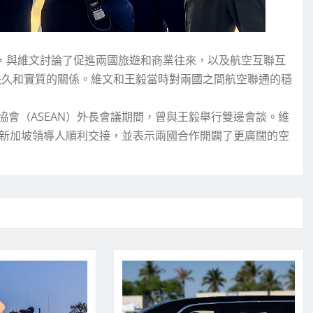
時，與維文討論了促進兩國旅遊和商業往來，以及航空互聯互
國長久和實質的關係。維文和王毅當時對兩國之間航空聯通的穩
國家協會（ASEAN）外長會議期間，曾與王毅舉行雙邊會談。維
賀新加坡領導人順利交接，並表示兩國合作開闢了更廣闊的空