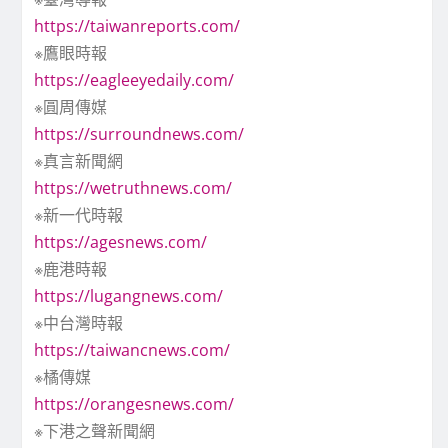
https://taiwanreports.com/
※鷹眼時報
https://eagleeyedaily.com/
※圓周傳媒
https://surroundnews.com/
※真言新聞網
https://wetruthnews.com/
※新一代時報
https://agesnews.com/
※鹿港時報
https://lugangnews.com/
※中台灣時報
https://taiwancnews.com/
※橘傳媒
https://orangesnews.com/
※下港之聲新聞網