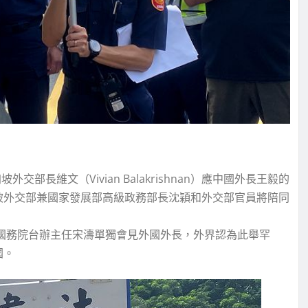
長維文（Vivian Balakrishnan）應中國外長王毅的
坡外交部兼國家發展部高級政務部長沈穎和外交部官員將陪同
陸國務院台辦主任宋濤單獨會見外國外長，外界認為此舉罕
國。