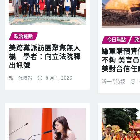
政治焦點
今日焦點
政
美跨黨派訪團聚焦無人
嫌軍購預算僅
機 學者：向立法院釋
不夠 美官員
出訊號
美對台信任
新一代時報
8 月 1, 2026
新一代時報