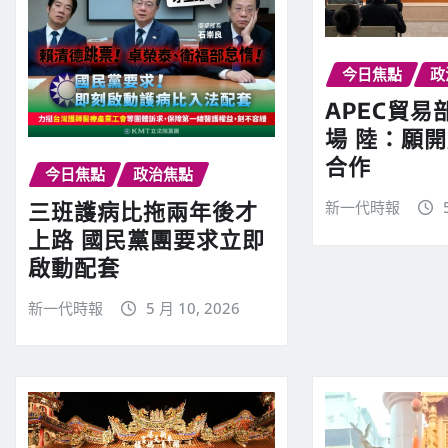
今日焦點
政
APEC貿
場 陸：願
合作
今日焦點
政治焦點
三班護病比拖兩年後才
新一代時報
上路 國民黨團要求立即
啟動配套
新一代時報
5 月 10, 2026