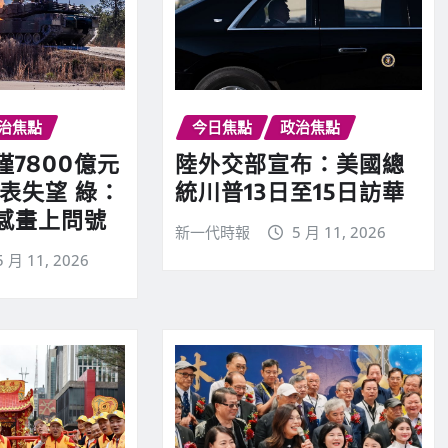
治焦點
今日焦點
政治焦點
7800億元
陸外交部宣布：美國總
表失望 綠：
統川普13日至15日訪華
感畫上問號
新一代時報
5 月 11, 2026
5 月 11, 2026