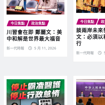
今日焦點
政
今日焦點
政治焦點
談兩岸未來
川習會在即 鄭麗文：美
文：必須以
中和解是世界最大福音
行
新一代時報
5 月 11, 2026
新一代時報