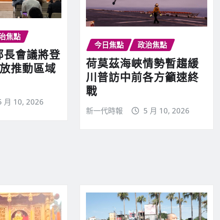
治焦點
今日焦點
政治焦點
易部長會議將登
荷莫茲海峽情勢暫趨緩
開放推動區域
川普訪中前各方籲速終
戰
5 月 10, 2026
新一代時報
5 月 10, 2026