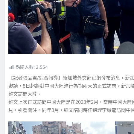
點閱人數:
2,554
【記者張品君/綜合報導】新加坡外交部官網發布消息，新加坡外交部
邀請，8日起將對中國大陸進行為期兩天的正式訪問。新加
維文訪問大陸。
維文上次正式訪問中國大陸是在2023年2月，當時中國大
見，引發關注。同年3月，維文陪同時任總理李顯龍訪問中