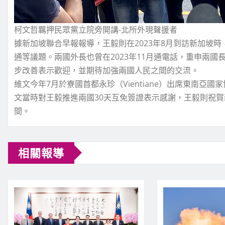
柯文哲羈押民眾黨立院旁開講-北所外現聲援者
據新加坡聯合早報報導，王毅則在2023年8月到訪新加坡
通等議題。兩國外長也曾在2023年11月通電話，重申兩
步改善表示歡迎，並期待加強兩國人民之間的交流。
維文今年7月於寮國首都永珍（Vientiane）出席東南亞
文當時對王毅推進兩國30天互免簽證表示感謝，王毅則祝
間。
相關報導