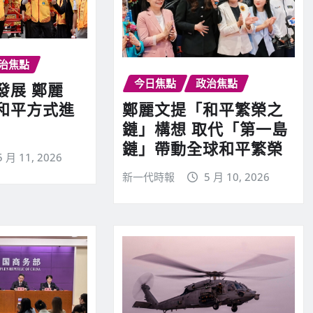
治焦點
今日焦點
政治焦點
發展 鄭麗
鄭麗文提「和平繁榮之
和平方式進
鏈」構想 取代「第一島
鏈」帶動全球和平繁榮
5 月 11, 2026
新一代時報
5 月 10, 2026