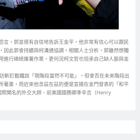
怨言，郭並很有自信地告訴王金平，他非常有信心可以跟民
，因此郭會持續與柯溝通協調。相關人士分析，郭雖然想獨
用進行總統連署作業，更何況柯文哲也坦承自己缺人脈與金
專訪斬釘截鐵說「現階段當然不可能」，但會否在未來階段出
所著墨，而近來他念茲在茲的便是宣揚在金門發表的「和平
際聞名的外交大師、前美國國務卿季辛吉（Henry