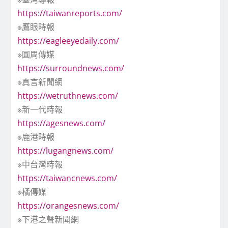
https://taiwanreports.com/
※鷹眼時報
https://eagleeyedaily.com/
※圓周傳媒
https://surroundnews.com/
※真言新聞網
https://wetruthnews.com/
※新一代時報
https://agesnews.com/
※鹿港時報
https://lugangnews.com/
※中台灣時報
https://taiwancnews.com/
※橘傳媒
https://orangesnews.com/
※下港之聲新聞網