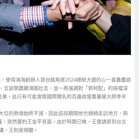
，使得鴻海創辦人郭台銘角逐2024總統大選的心一直蠢蠢欲
，言談間盡顯鴻圖壯志，並一再強調對「郭柯配」的搭檔深
後赴美，此行有可能會晤國際聞名的百歲政壇重量級大師季辛
大位的熱情始終不減，因此這段期間他也頻頻走訪地方，與
名義，突然要約王金平見面，由於時間已晚，王便請郭到台北
講，王則是傾聽。