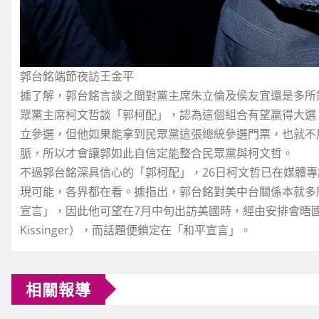
郭台銘端節夜訪王金平
據了解，郭台銘言談之間對黨主席朱立倫及侯友宜還是多所
眾黨主席柯文哲談「郭柯配」，認為這個組合有望贏得大選
立參選，但他如果能拿到民眾黨這張總統參選門票，也就不
脈，所以才會讓郭如此自信定能整合民眾黨與柯文哲。
不過郭台銘深具信心的「郭柯配」，26日柯文哲已在媒體
現可能，各界都在看。據指出，郭台銘對美中台關係本就多
宣言」，因此他可望在7月中旬出訪美國時，經由安排會晤國
Kissinger），而話題便鎖定在「和平宣言」。
相關報導