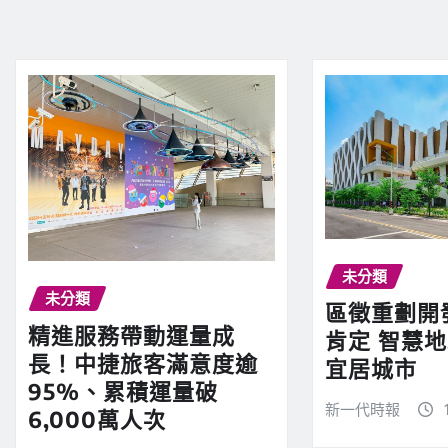
未分類
未分類
區徵重劃開
精進服務帶動運量成
肯定 智慧
長！中捷旅客滿意度逾
宜居城市
95%、累積運量破
新一代時報
6,000萬人次