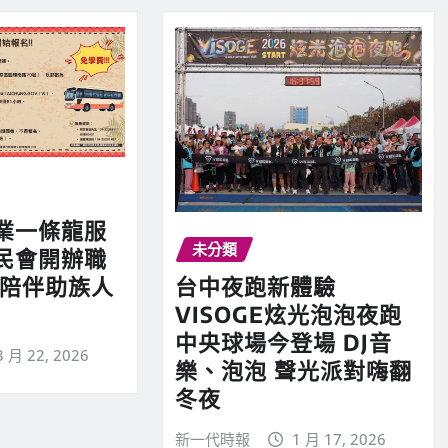
業一條龍服
未分類
民會開辦職
台中夜跑新體驗
心陪伴助族人
VISOGE炫光泡泡夜跑
中央球場今登場 DJ音
3 月 22, 2026
樂、泡泡 聲光派對嗨翻
冬夜
新一代時報
1 月 17, 2026