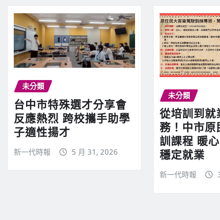
未分類
未分類
台中市特殊選才分享會
從培訓到就
反應熱烈 跨校攜手助學
務！中市原
子適性揚才
訓課程 暖
新一代時報
5 月 31, 2026
穩定就業
新一代時報