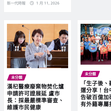
新一代時報
1 月 11, 2026
未分類
未分類
「生子後、
漢杞醫療廢棄物焚化爐
運分享！台
申請許可證展延 盧市
告破百億加
長：採最嚴標準審查、
有外籍專屬
維護市民健康