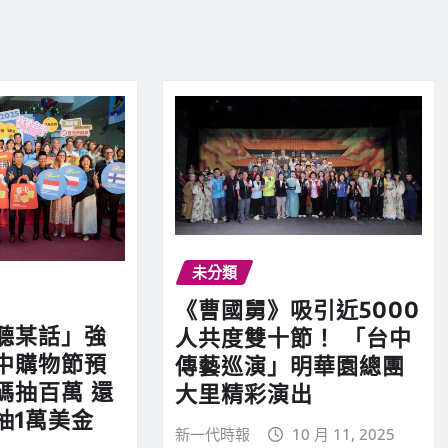
未分類
《曹國舅》吸引近5000
聽某話」強
人共度雙十節！ 「台中
中購物節預
傳藝巡演」明華園總團
碼抽百萬 還
大里精彩演出
抽1萬美金
新一代時報
10 月 11, 2025