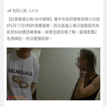
點閱人數:
3,510
【記者詹姆士熊/台中報導】臺中市政府警察局第六分局
於6月17日0時許接獲報案，西屯區福上巷日租套房內有
民眾糾紛遭恐嚇情事，員警迅速到場了解，當場查獲2
名通緝犯，依法逮捕送辦。