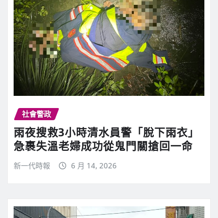
社會警政
雨夜搜救3小時清水員警「脫下雨衣」
急裹失溫老婦成功從鬼門關搶回一命
新一代時報
6 月 14, 2026