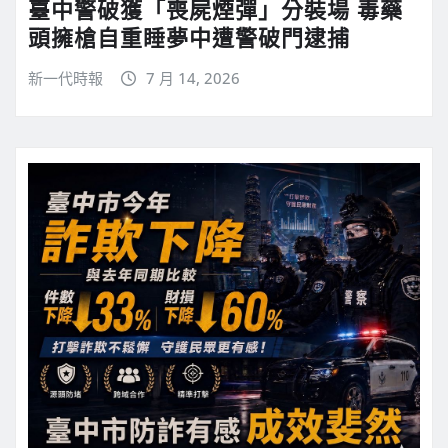
臺中警破獲「喪屍煙彈」分裝場 毒藥
頭擁槍自重睡夢中遭警破門逮捕
新一代時報
7 月 14, 2026