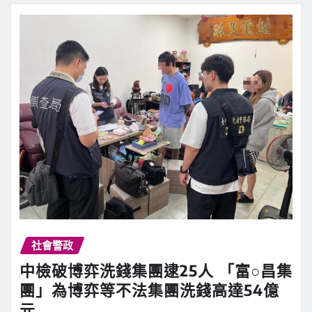
社會警政
中檢破博弈洗錢集團逮25人 「富○昌集
團」為博弈等不法集團洗錢高達54億
元