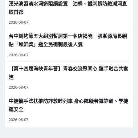
漢光演習淡水河道阻絕設置 油桶、鐵刺蝟防敵溯河直
取首都
2026-08-07
台中鍋烤節五大組別暫居第一名店揭曉 張峯源局長親
貼「領鮮獎」邀全民衝刺最後人氣
2026-08-07
【第十四屆海峽青年薈】青春交流聚同心 攜手融合共奮
進
2026-08-07
中捷攜手法扶推防詐敦睦列車 身心障礙者識詐騙、學捷
運安全
2026-08-07