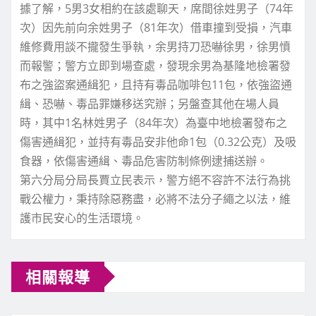
據了解，5男3女相約在該處聊天，席間徐姓男子（74年
次）因先前向余姓男子（81年次）借車撞到受損，汽車
維修費用談不攏發生爭執，余男持刀恐嚇徐男，徐男憤
而報警；警方立即到場查處，發現余男為基隆地檢署發
布之強盜案通緝犯，且持有毒品咖啡包11包，依強盜通
緝、恐嚇、毒品罪嫌移送究辦；另盤查其他在場人員
時，其中1名林姓男子（84年次）為臺中地檢署發布之
傷害通緝犯，並持有毒品安非他命1包（0.32公克）及吸
食器，依傷害通緝、毒品危害防制條例逮捕送辦。
第六分局分局長賈立民表示，警方絕不容許不法行為挑
戰公權力，秉持除惡務盡，必將不法分子繩之以法，維
護市民安心的生活環境。
相關報導