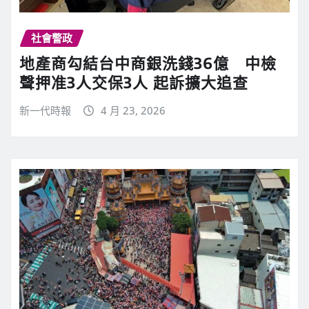
社會警政
地產商勾結台中商銀洗錢36億 中檢
聲押准3人交保3人 起訴擴大追查
新一代時報
4 月 23, 2026