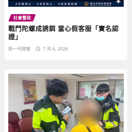
社會警政
戰鬥陀螺成誘餌 當心假客服「實名認
證」
新一代時報
7 月 6, 2026