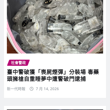
社會警政
臺中警破獲「喪屍煙彈」分裝場 毒藥
頭擁槍自重睡夢中遭警破門逮捕
新一代時報
7 月 14, 2026