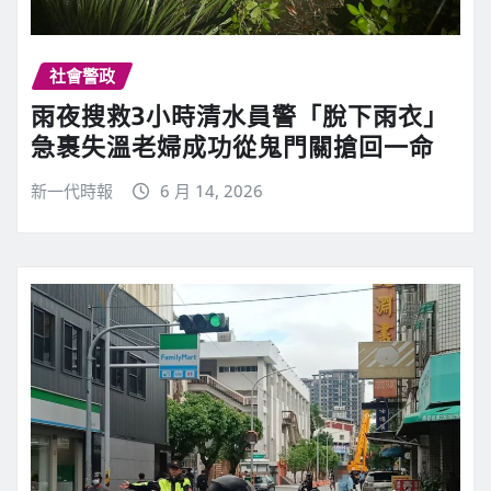
社會警政
雨夜搜救3小時清水員警「脫下雨衣」
急裹失溫老婦成功從鬼門關搶回一命
新一代時報
6 月 14, 2026