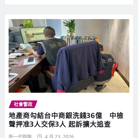
社會警政
地產商勾結台中商銀洗錢36億 中檢
聲押准3人交保3人 起訴擴大追查
新一代時報
4 月 23, 2026