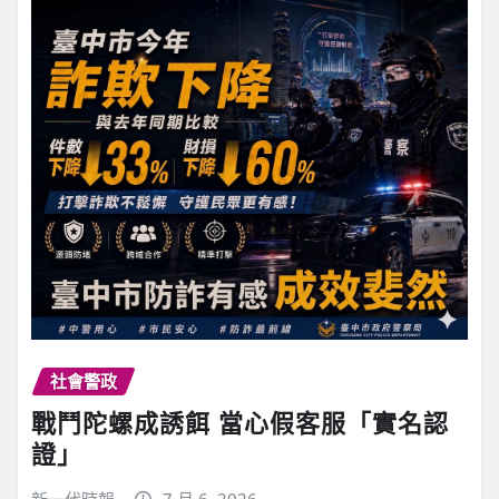
社會警政
戰鬥陀螺成誘餌 當心假客服「實名認
證」
新一代時報
7 月 6, 2026