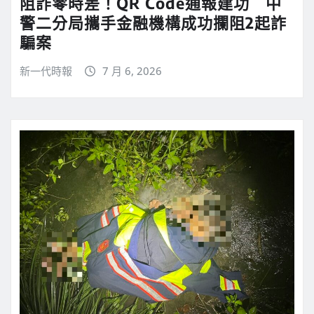
阻詐零時差！QR Code通報建功 中
警二分局攜手金融機構成功攔阻2起詐
騙案
新一代時報
7 月 6, 2026