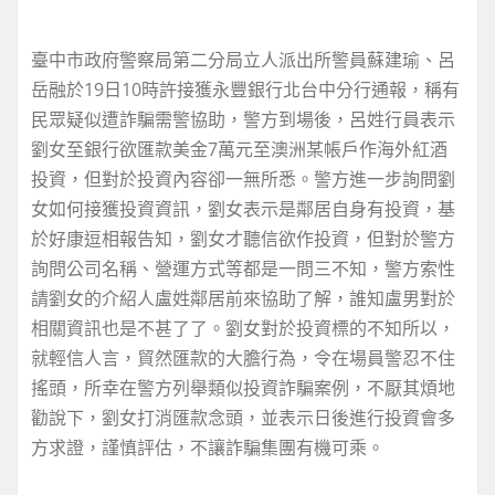
臺中市政府警察局第二分局立人派出所警員蘇建瑜、呂
岳融於19日10時許接獲永豐銀行北台中分行通報，稱有
民眾疑似遭詐騙需警協助，警方到場後，呂姓行員表示
劉女至銀行欲匯款美金7萬元至澳洲某帳戶作海外紅酒
投資，但對於投資內容卻一無所悉。警方進一步詢問劉
女如何接獲投資資訊，劉女表示是鄰居自身有投資，基
於好康逗相報告知，劉女才聽信欲作投資，但對於警方
詢問公司名稱、營運方式等都是一問三不知，警方索性
請劉女的介紹人盧姓鄰居前來協助了解，誰知盧男對於
相關資訊也是不甚了了。劉女對於投資標的不知所以，
就輕信人言，貿然匯款的大膽行為，令在場員警忍不住
搖頭，所幸在警方列舉類似投資詐騙案例，不厭其煩地
勸說下，劉女打消匯款念頭，並表示日後進行投資會多
方求證，謹慎評估，不讓詐騙集團有機可乘。