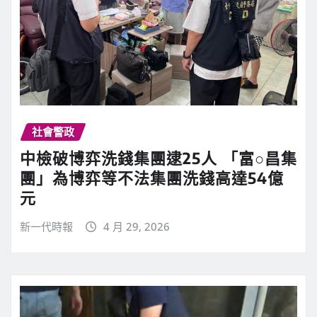
社會警政
中檢破博弈洗錢集團逮25人 「富○昌集
團」為博弈等不法集團洗錢高達54億
元
新一代時報
4 月 29, 2026