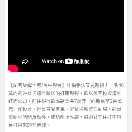
【記者詹姆士熊/台中報導】詐騙手法又見新招！一名46
歲的劉姓女子聽信鄰居的好康報報，欲以美元投資海外
紅酒公司，前往銀行欲匯款美金7萬元（約新臺幣2百萬
元）作投資，行員直覺有異，趕緊通報警方到場，經員
警耐心詢問及勸導，成功阻止匯款，幫劉女守住好不容
易打拼來的辛苦錢。