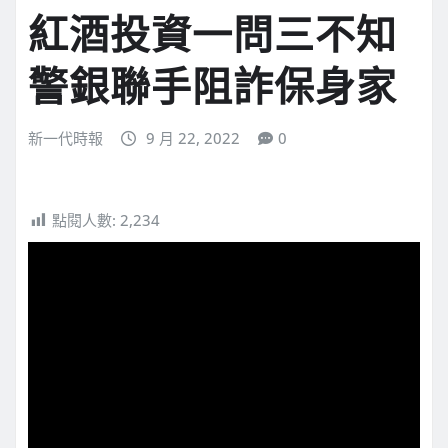
紅酒投資一問三不知
警銀聯手阻詐保身家
新一代時報
9 月 22, 2022
0
點閱人數:
2,234