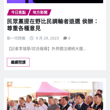
今日焦點
地方新聞
民眾黨提在野比民調輸者退選 侯辦：
尊重各種意見
新一代時報
9 月 29, 2023
0
【記者李瑞華/綜合報導】外界關注總統大選…
繼續閱讀