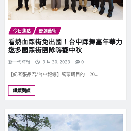
今日焦點
影劇藝術
看熱血踩街免出國！台中踩舞嘉年華力
邀多國踩街團隊嗨翻中秋
新一代時報
9 月 30, 2023
0
【記者張品君/台中報導】萬眾矚目的「20…
繼續閱讀