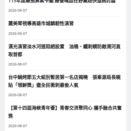
115年度總預算案卡關 綠營喊話在野黨趕快協商討論
2026-08-07
蕭美琴視導高雄市城鎮韌性演習
2026-08-07
漢光演習淡水河道阻絕設置 油桶、鐵刺蝟防敵溯河直
取首都
2026-08-07
台中鍋烤節五大組別暫居第一名店揭曉 張峯源局長親
貼「領鮮獎」邀全民衝刺最後人氣
2026-08-07
【第十四屆海峽青年薈】青春交流聚同心 攜手融合共奮
進
2026-08-07