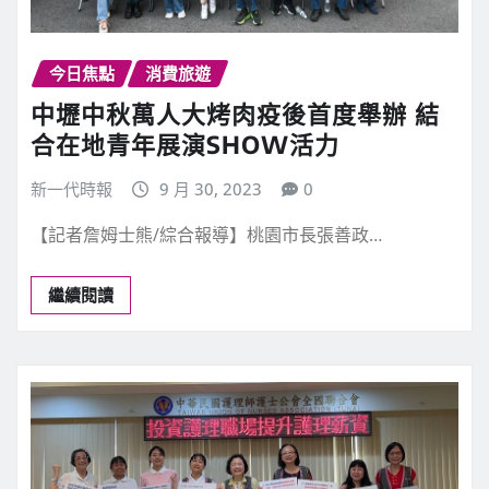
今日焦點
消費旅遊
中壢中秋萬人大烤肉疫後首度舉辦 結
合在地青年展演SHOW活力
新一代時報
9 月 30, 2023
0
【記者詹姆士熊/綜合報導】桃園市長張善政…
繼續閱讀