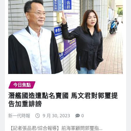
今日焦點
潛艦國造遭點名賣國 馬文君對郭璽提
告加重誹謗
新一代時報
9 月 30, 2023
0
【記者張品君/綜合報導】前海軍顧問郭璽指…