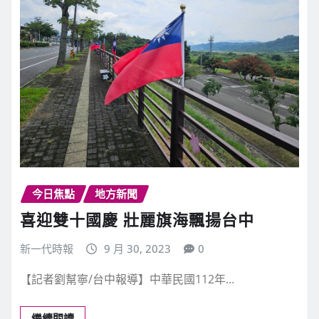
今日焦點
地方新聞
喜迎雙十國慶 壯麗旗海飄揚台中
新一代時報
9 月 30, 2023
0
【記者劉幫寧/台中報導】中華民國112年…
繼續閱讀