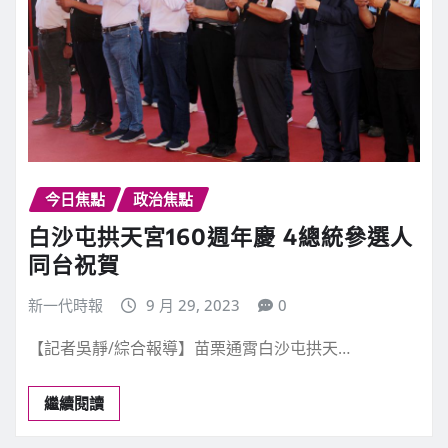
今日焦點
政治焦點
白沙屯拱天宮160週年慶 4總統參選人
同台祝賀
新一代時報
9 月 29, 2023
0
【記者吳靜/綜合報導】苗栗通霄白沙屯拱天…
繼續閱讀