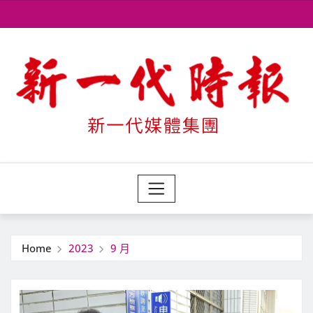
Skip
to
content
Home
2023
9 月