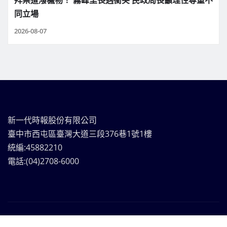
拜票遭潑穢物！ 霧峰里長遇衝突 民政局長籲理性尊重不
同立場
2026-08-07
新一代時報股份有限公司
臺中市西屯區臺灣大道三段376巷1號1樓
統編:45882210
電話:(04)2708-6000
新一代時報媒體集團Copyright © | 版權所有
|
Frankfurt