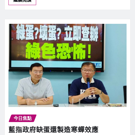
今日焦點
藍指政府缺蛋還製造寒蟬效應