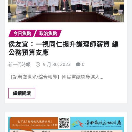
今日焦點
政治焦點
侯友宜：一視同仁提升護理師薪資 編
公務預算支應
新一代時報
9 月 30, 2023
0
【記者盧世光/綜合報導】國民黨總統參選人…
繼續閱讀