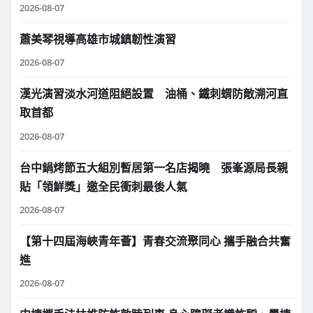
2026-08-07
蕭美琴視導高雄市城鎮韌性演習
2026-08-07
漢光演習淡水河道阻絕設置 油桶、鐵刺蝟防敵溯河直
取首都
2026-08-07
台中鍋烤節五大組別暫居第一名店揭曉 張峯源局長親
貼「領鮮獎」邀全民衝刺最後人氣
2026-08-07
【第十四屆海峽青年薈】青春交流聚同心 攜手融合共奮
進
2026-08-07