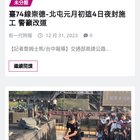
未分類
臺74線崇德-北屯元月初這4日夜封施
工 警籲改道
新一代時報
12 月 31, 2023
0
【記者詹姆士熊/台中報導】交通部高速公路…
繼續閱讀