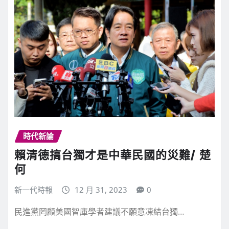
時代新論
賴清德搞台獨才是中華民國的災難/ 楚
何
新一代時報
12 月 31, 2023
0
民進黨罔顧美國智庫學者建議不願意凍結台獨…