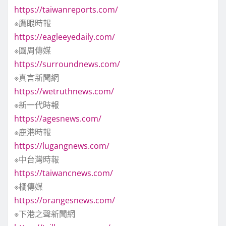
頁
https://taiwanreports.com/
※鷹眼時報
https://eagleeyedaily.com/
※圓周傳媒
https://surroundnews.com/
※真言新聞網
https://wetruthnews.com/
※新一代時報
https://agesnews.com/
※鹿港時報
https://lugangnews.com/
※中台灣時報
https://taiwancnews.com/
※橘傳媒
https://orangesnews.com/
※下港之聲新聞網