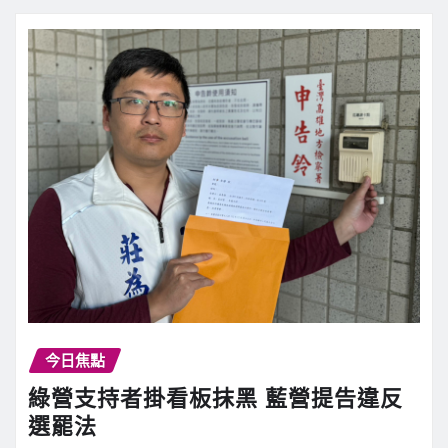
今日焦點
綠營支持者掛看板抹黑 藍營提告違反
選罷法