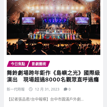
今日焦點
影劇藝術
舞鈴劇場跨年鉅作《島嶼之光》國際級
演出 現場超過8000名觀眾直呼過癮
新一代時報
12 月 31, 2023
0
【記者張品君/台中報導】台中市圓滿戶外劇…