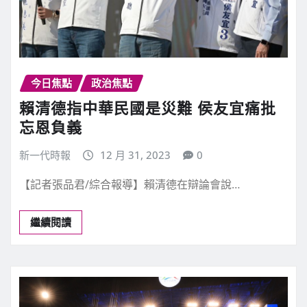
今日焦點
政治焦點
賴清德指中華民國是災難 侯友宜痛批
忘恩負義
新一代時報
12 月 31, 2023
0
【記者張品君/綜合報導】賴清德在辯論會說…
繼續閱讀