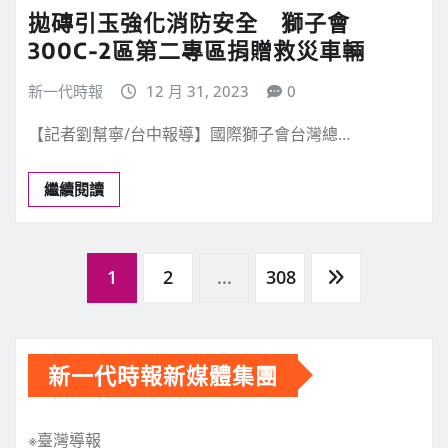
拋磚引玉強化消防安全 獅子會
300C-2區第二專區捐贈救災車輛
新一代時報
12 月 31, 2023
0
【記者劉幫寧/台中報導】國際獅子會台灣總…
繼續閱讀
文
1
2
...
308
章
新一代時報新媒體集團
分
※臺灣導報