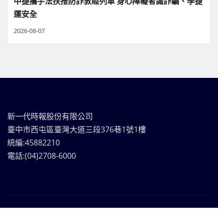
中捷攜手法扶推防詐敦睦列車 身心障礙者識詐騙、學捷
運安全
2026-08-07
新一代時報股份有限公司
臺中市西屯區臺灣大道三段376巷1號1樓
統編:45882210
電話:(04)2708-6000
新一代時報媒體集團Copyright © | 版權所有
|
Frankfurt