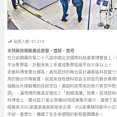
點閱人數:
81,210
支持新技術新產品首發、首試、首用
在日前開幕的第二十八屆中國北京國際科技產業博覽會上，
平台集聚區，計劃未來三年建成集聚區級平台50家以上。
走進科博會豐台展區，高低起伏的舞台設計讓展區科技感十
用的舞台升降裝置，就是來自牧德科技自主研發的舞台專用
端舞台升降裝備的技術空白。東超科技帶來的無介質空中懸
詞」，讓現場的路演呈現出了「脫稿演講」效果，這項技術
科博會上，豐台區37家企業攜88項成果集中展示，展現了
經擁有3605家國家級高新技術企業、856家專精特新中小
中試、產業化，構建了全生命週期的創新服務體系。