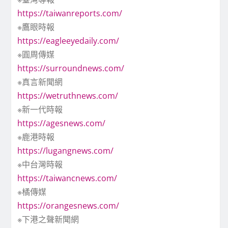
https://taiwanreports.com/
※鷹眼時報
https://eagleeyedaily.com/
※圓周傳媒
https://surroundnews.com/
※真言新聞網
https://wetruthnews.com/
※新一代時報
https://agesnews.com/
※鹿港時報
https://lugangnews.com/
※中台灣時報
https://taiwancnews.com/
※橘傳媒
https://orangesnews.com/
※下港之聲新聞網