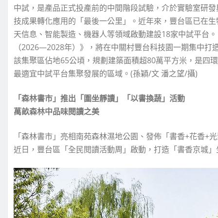
中試，是產品正式投產前的中間階段試驗，介於實驗室研發
技成果轉化應用的「最後一公里」。近年來，豐台區已在生
天信息、智能製造、機器人等領域啟動建設18家中試平台
（2026—2028年）》，將在中關村豐台科技園一期集中
該集聚區佔地65公頃，規劃建築面積超80萬平方米，是四
最適宜中試平台集聚發展的區域。(孫穎/文 潘之望/攝)
「森林書市」推出「圍坐靜讀」「以書換蔬」活動
萬畝森林中品味閱讀之美
「森林書市」亮相南苑森林濕地公園、發佈「書香+花香+
近日，豐台區「全民閱讀活動周」啟動，打造「書香京城」