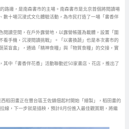
站的路邊，是南森書市的主場。南森書市是北京首個將閱讀場
、數十場沉浸式文化體驗活動，為市民打造了一場「書香伴
色閱讀空間，在戶外露營地，以露營帳篷為載體，設置「圍
不看手機‧沉浸閱讀挑戰」。「以書換蔬」也是本次書市的
蔬菜盲盒」，通過「精神食糧」與「物質食糧」的交接，實
，其中「書香伴花香」活動聯動近50家書店、花店，推出了
京西稻田畫正在豐台區王佐鎮佃起村開始「繪製」，稻田畫的
里拉線，下一步就是插秧，預計8月份進入最佳觀賞期，將繼