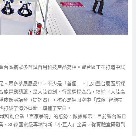
豐台區攜眾多首試首用科技產品亮相。豐台區正在打造中試
足。眾多參展展品中，不少是「首個」。比如豐台展區所採
智能電動葫蘆，是大陸首創、行業標桿產品，填補了大陸高
浮成像演講台（提詞器），核心是裸眼空中「成像+智能提
也打破了海外壟斷，填補了空白。
區域科創企業「百家爭鳴」的態勢。數據顯示，目前豐台區已
企業、80家國家級專精特新「小巨人」企業，從實驗室研發到