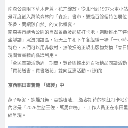
南森公園眼下草木青蔥，花卉綻放，從北門到1907火車小
景深度嵌入萬畝森林的「森系」書市，通過百餘個特色展位
花香、閱讀融自然」的文化盛宴。
南森書市結合公園的自然景觀及網紅打卡地，創新推出了特
坐靜讀」沉浸閱讀區，每天上午和下午各組織一場「一小時
特色，人們可以用非教材、無破損的正規出版物兌換「春日
現閒置書籍的循環利用。
「全民閱讀活動周」期間，豐台區推出近百項精品閱讀活動
「買花送書、買書送花」雙向互惠活動。(孫穎)
京西稻田畫驚艷 「繪製」中
燕子啄泥、蝴蝶飛舞、喜鵲喳喳……遊客期待的網紅打卡地
內容是「2026生態王佐，萬馬齊鳴」，工作人員正在水田
續呈現。