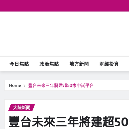
Skip
to
content
今日焦點
政治焦點
地方新聞
財經投資
Home
豐台未來三年將建超50家中試平台
大陸新聞
豐台未來三年將建超5