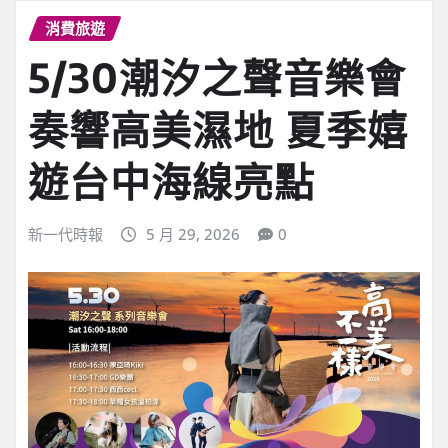
消費旅遊
5/30潮汐之聲音樂會
奏響高美濕地 夏季嬉
遊台中海線亮點
新一代時報
5 月 29, 2026
0