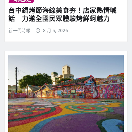
台中鍋烤節海線美食夯！店家熱情喊
話 力邀全國民眾體驗烤鮮蚵魅力
新一代時報
8 月 5, 2026