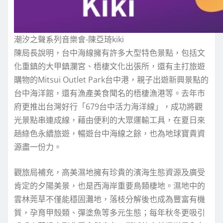
潮汐之聲系列音樂會-陳亞琦kiki
陳局長說明，台中海線擁有許多大型特色景點，包括文
化重鎮的大甲鎮瀾宮、梧棲文化出張所，還有主打旅遊
購物的Mitsui Outlet Park台中港，親子出遊新興景點的
台中海洋館，還有漁產美食聞名的梧棲漁港等。去年市
府更推出台灣好行「679台中活力海洋線」，成功將觀
光景點串連成線，藉由便利的大眾運輸工具，在夏日來
趟綠色永續旅遊，暢遊台中海線之餘，也為地球寶貴資
源盡一份力。
觀旅局補充，高美濕地擁有珍貴的濱海生態資源及廣受
肯定的夕陽美景，也是西海岸重要鳥類棲地。濕地中的
雲林莞草不僅能穩固灘地，落枝分解後也成為豐富有機
質，孕育甲殼類、彈塗魚等多元生態；每年秋冬更吸引