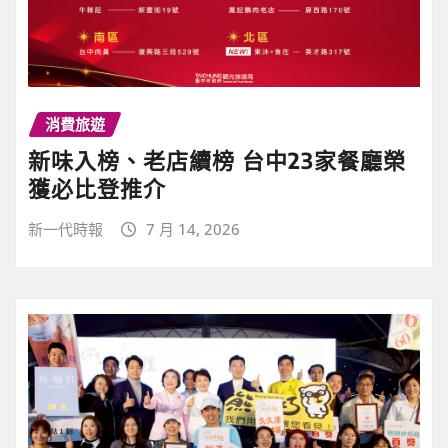
消費旅遊
新味入榜、老店續榜 台中23家餐廳榮
獲必比登推介
新一代時報
7 月 14, 2026