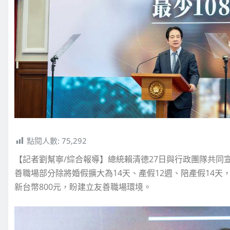
點閱人數:
75,292
【記者劉幫寧/綜合報導】總統賴清德27日與行政團隊共同
善職場部分除將婚假擴大為14天、產假12週、陪產假14
新台幣800元，盼建立友善職場環境。