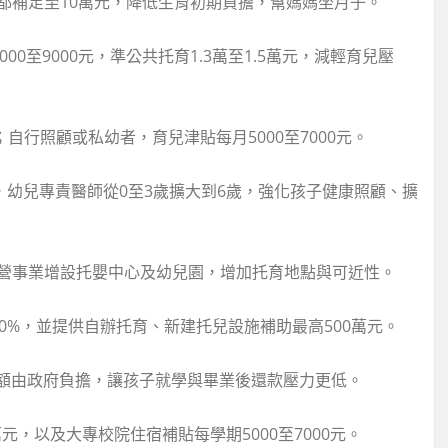
都補足至10萬元，降低生育初期負擔，幫媽媽坐月子。
000至9000元，準公共托育1.3萬至1.5萬元，減輕育兒壓
元；自行照顧或私幼者，育兒津貼每月5000至7000元。
，幼兒專責醫師從0至3歲擴大到6歲，強化孩子健康照顧、擴
營事業增設托嬰中心及幼兒園，增加托育地點與可近性。
0%，並提供自辦托育、新建托兒設施補助最高500萬元。
差額由政府負擔，讓孩子就學與畢業後還款壓力更低。
，以及大專校院住宿補貼每學期5000至7000元。