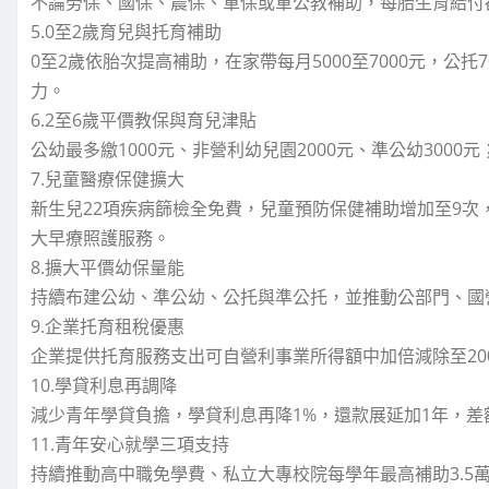
不論勞保、國保、農保、軍保或軍公教補助，每胎生育給付
5.0至2歲育兒與托育補助
0至2歲依胎次提高補助，在家帶每月5000至7000元，公托7
力。
6.2至6歲平價教保與育兒津貼
公幼最多繳1000元、非營利幼兒園2000元、準公幼3000
7.兒童醫療保健擴大
新生兒22項疾病篩檢全免費，兒童預防保健補助增加至9次
大早療照護服務。
8.擴大平價幼保量能
持續布建公幼、準公幼、公托與準公托，並推動公部門、國
9.企業托育租稅優惠
企業提供托育服務支出可自營利事業所得額中加倍減除至20
10.學貸利息再調降
減少青年學貸負擔，學貸利息再降1%，還款展延加1年，
11.青年安心就學三項支持
持續推動高中職免學費、私立大專校院每學年最高補助3.5萬元