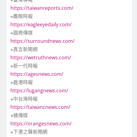
https://taiwanreports.com/
※鷹眼時報
https://eagleeyedaily.com/
※圓周傳媒
https://surroundnews.com/
※真言新聞網
https://wetruthnews.com/
※新一代時報
https://agesnews.com/
※鹿港時報
https://lugangnews.com/
※中台灣時報
https://taiwancnews.com/
※橘傳媒
https://orangesnews.com/
※下港之聲新聞網