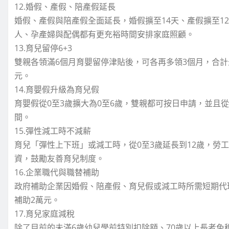
12.婚假、產假、陪產假延長
婚假、產假與陪產假全面延長，婚假擴至14天、產假擴至1
人、孕產婦與配偶都有更充裕時間安排家庭照顧。
13.育兒留停6+3
雙親各領滿6個月育嬰留停津貼後，可各再多領3個月，合計
元。
14.育嬰假升級為育兒假
育嬰假從0至3歲擴大為0至6歲，雙親都可按日申請，並且從
間。
15.彈性減工時不減薪
育兒「彈性上下班」或減工時，從0至3歲延長到12歲，勞
資，鼓勵友善育兒制度。
16.企業職代與職替補助
政府補助企業因婚假、陪產假、育兒假或減工時所需短期代理
補助2萬元。
17.育兒家庭減稅
除了目前的未滿6歲幼兒學前特別扣除額、70歲以上長者免