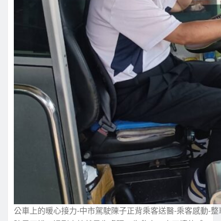
公車上的暖心接力-中市駕駛陳子正背乘客送醫-乘客感動-