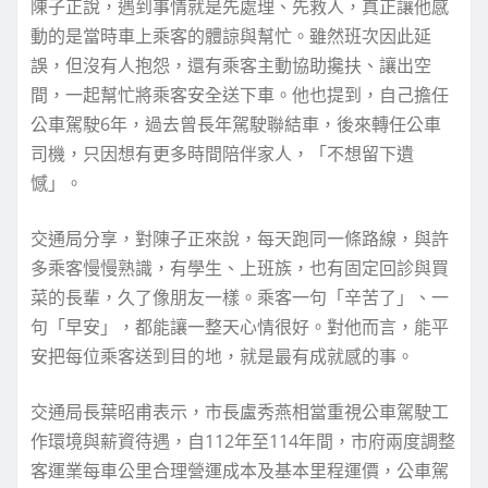
陳子正說，遇到事情就是先處理、先救人，真正讓他感
動的是當時車上乘客的體諒與幫忙。雖然班次因此延
誤，但沒有人抱怨，還有乘客主動協助攙扶、讓出空
間，一起幫忙將乘客安全送下車。他也提到，自己擔任
公車駕駛6年，過去曾長年駕駛聯結車，後來轉任公車
司機，只因想有更多時間陪伴家人，「不想留下遺
憾」。
交通局分享，對陳子正來說，每天跑同一條路線，與許
多乘客慢慢熟識，有學生、上班族，也有固定回診與買
菜的長輩，久了像朋友一樣。乘客一句「辛苦了」、一
句「早安」，都能讓一整天心情很好。對他而言，能平
安把每位乘客送到目的地，就是最有成就感的事。
交通局長葉昭甫表示，市長盧秀燕相當重視公車駕駛工
作環境與薪資待遇，自112年至114年間，市府兩度調整
客運業每車公里合理營運成本及基本里程運價，公車駕