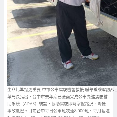
生命比準點更重要-中市公車駕駛機警救援-暖舉獲乘客熱烈
葉局長指出，台中市去年底已全面完成公車先進駕駛輔
助系統（ADAS）裝設，協助駕駛即時掌握路況、降低
事故風險。目前台中每日公車班次達8,000班、每月載運