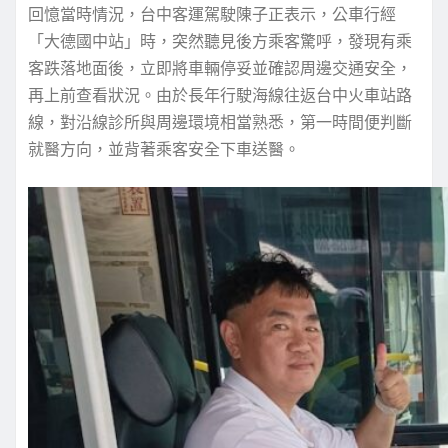
回憶當時情況，台中客運駕駛陳子正表示，公車行經
「大德國中站」時，突然聽見後方乘客驚呼，發現有乘
客跌落地面後，立即將車輛停妥並確認周邊交通安全，
再上前查看狀況。由於長年行駛海線往返台中火車站路
線，對沿線診所與周邊環境相當熟悉，第一時間便判斷
就醫方向，並背著乘客安全下車送醫。