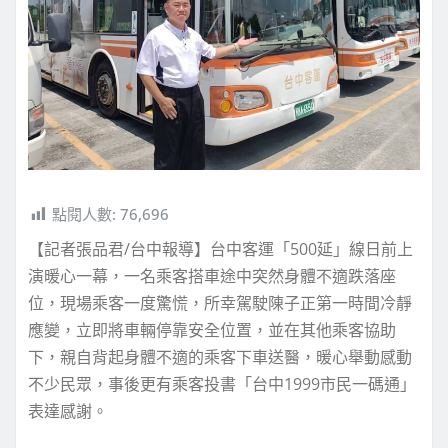
點閱人數:
76,696
【記者張品君/台中報導】台中客運「500延」線日前上
演暖心一幕，一名乘客搭車途中突然身體不適跌落座
位，現場乘客一度驚慌，所幸駕駛陳子正第一時間冷靜
應變，立即將車輛停靠安全位置，並在其他乘客協助
下，親自背起身體不適的乘客下車送醫，暖心舉動感動
不少民眾，事後更有乘客投書「台中1999市民一碼通」
表達感謝。