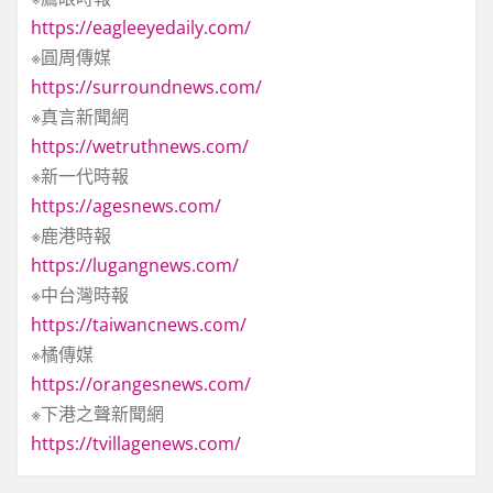
https://eagleeyedaily.com/
※圓周傳媒
https://surroundnews.com/
※真言新聞網
https://wetruthnews.com/
※新一代時報
https://agesnews.com/
※鹿港時報
https://lugangnews.com/
※中台灣時報
https://taiwancnews.com/
※橘傳媒
https://orangesnews.com/
※下港之聲新聞網
https://tvillagenews.com/