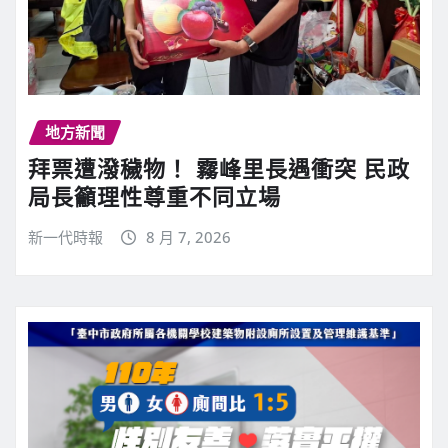
地方新聞
拜票遭潑穢物！ 霧峰里長遇衝突 民政
局長籲理性尊重不同立場
新一代時報
8 月 7, 2026