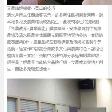
青農講解採收小黃瓜的技巧
清水戶所主任顏詒啓表示，許多新住民初到台灣時，對
本地食材及農業環境較為陌生，此次輔導班特別規劃
「食農教育×農業職能」體驗課程，安排學員前往初綠
農場及清水區農會休閒觀光園區等地實地參訪，並透過
蘆筍飯捲DIY、農產品網室栽種導覽及傳統米香製作等
活動，從實作中認識台灣飲食文化與農業特色。課程也
邀請青農王文宏、張毓中及陳裕源分享返鄉創業經驗，
讓學員了解農業也能結合品牌行銷、食農教育與地方創
生，開啟多元職涯想像。