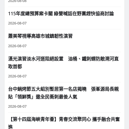
2026-08-08
115年度總預算案卡關 綠營喊話在野黨趕快協商討論
2026-08-07
蕭美琴視導高雄市城鎮韌性演習
2026-08-07
漢光演習淡水河道阻絕設置 油桶、鐵刺蝟防敵溯河直
取首都
2026-08-07
台中鍋烤節五大組別暫居第一名店揭曉 張峯源局長親
貼「領鮮獎」邀全民衝刺最後人氣
2026-08-07
【第十四屆海峽青年薈】青春交流聚同心 攜手融合共奮
進