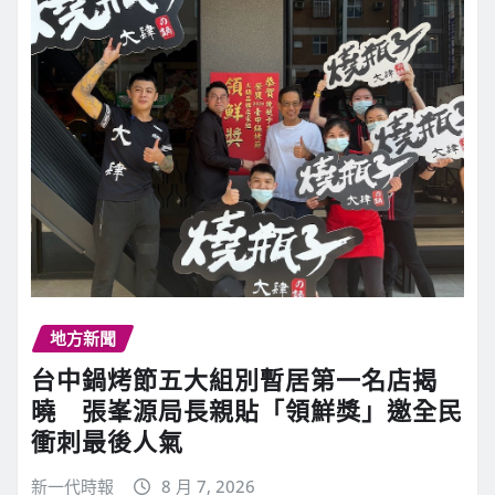
地方新聞
台中鍋烤節五大組別暫居第一名店揭
曉 張峯源局長親貼「領鮮獎」邀全民
衝刺最後人氣
新一代時報
8 月 7, 2026