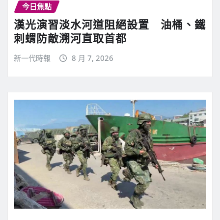
今日焦點
漢光演習淡水河道阻絕設置 油桶、鐵
刺蝟防敵溯河直取首都
新一代時報
8 月 7, 2026