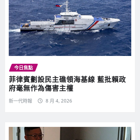
今日焦點
菲律賓劃設民主礁領海基線 藍批賴政
府毫無作為傷害主權
新一代時報
8 月 4, 2026