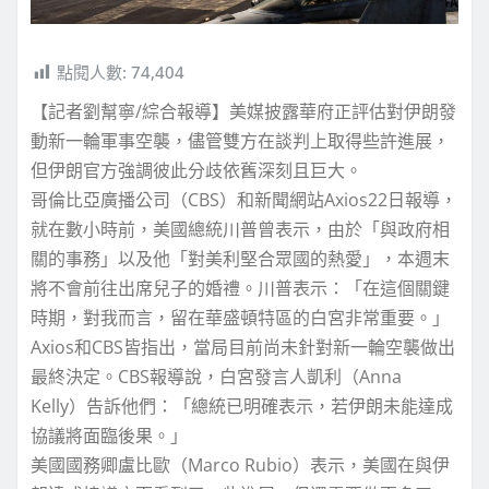
點閱人數:
74,404
【記者劉幫寧/綜合報導】美媒披露華府正評估對伊朗發
動新一輪軍事空襲，儘管雙方在談判上取得些許進展，
但伊朗官方強調彼此分歧依舊深刻且巨大。
哥倫比亞廣播公司（CBS）和新聞網站Axios22日報導，
就在數小時前，美國總統川普曾表示，由於「與政府相
關的事務」以及他「對美利堅合眾國的熱愛」，本週末
將不會前往出席兒子的婚禮。川普表示：「在這個關鍵
時期，對我而言，留在華盛頓特區的白宮非常重要。」
Axios和CBS皆指出，當局目前尚未針對新一輪空襲做出
最終決定。CBS報導說，白宮發言人凱利（Anna
Kelly）告訴他們：「總統已明確表示，若伊朗未能達成
協議將面臨後果。」
美國國務卿盧比歐（Marco Rubio）表示，美國在與伊