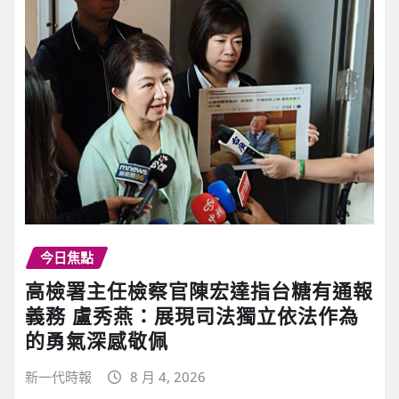
今日焦點
高檢署主任檢察官陳宏達指台糖有通報
義務 盧秀燕：展現司法獨立依法作為
的勇氣深感敬佩
新一代時報
8 月 4, 2026