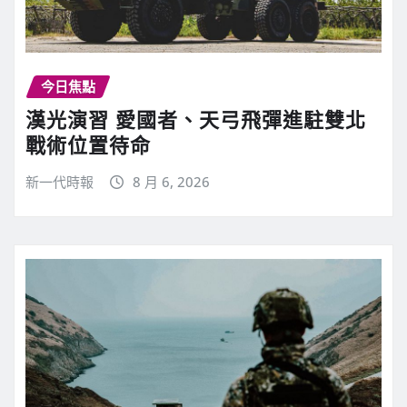
今日焦點
漢光演習 愛國者、天弓飛彈進駐雙北
戰術位置待命
新一代時報
8 月 6, 2026