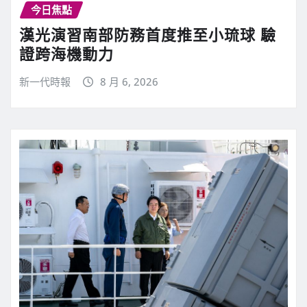
今日焦點
漢光演習南部防務首度推至小琉球 驗
證跨海機動力
新一代時報
8 月 6, 2026