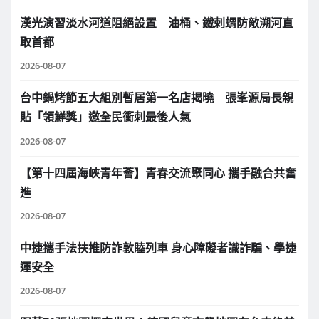
漢光演習淡水河道阻絕設置 油桶、鐵刺蝟防敵溯河直
取首都
2026-08-07
台中鍋烤節五大組別暫居第一名店揭曉 張峯源局長親
貼「領鮮獎」邀全民衝刺最後人氣
2026-08-07
【第十四屆海峽青年薈】青春交流聚同心 攜手融合共奮
進
2026-08-07
中捷攜手法扶推防詐敦睦列車 身心障礙者識詐騙、學捷
運安全
2026-08-07