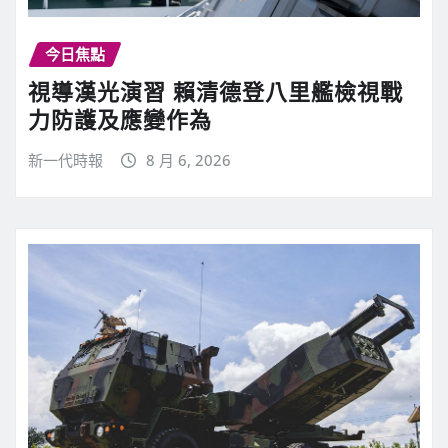
今日焦點
視導漢光演習 賴清德登八里艦檢視戰
力防護及應變作為
新一代時報
8 月 6, 2026