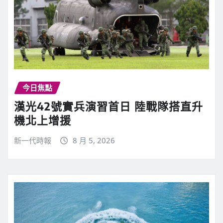
今日焦點
漢光42號實兵演習首日 陸戰隊搭直升
機北上增援
新一代時報
8 月 5, 2026