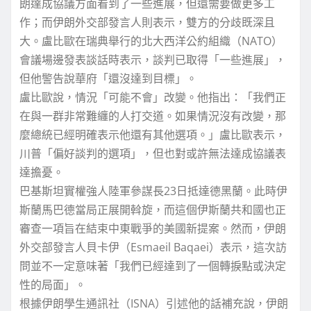
朗達成協議方面看到了一些進展，但還需要做更多工
作；而伊朗外交部發言人則表示，雙方的分歧既深且
大。盧比歐在瑞典舉行的北大西洋公約組織（NATO）
會議場邊發表談話時表示，談判已取得「一些進展」，
但他警告說華府「還沒達到目標」。
盧比歐說，情況「可能不會」改變。他指出：「我們正
在與一群非常難纏的人打交道。如果情況沒有改變，那
麼總統已經明確表示他還有其他選項。」盧比歐表示，
川普「偏好談判的選項」，但也對或許無法達成協議表
達擔憂。
巴基斯坦實權強人陸軍參謀長23日抵達德黑蘭。此時伊
斯蘭馬巴德當局正展開斡旋，而這個伊斯蘭共和國也正
審查一項旨在結束中東戰爭的美國新提案。然而，伊朗
外交部發言人貝卡伊（Esmaeil Baqaei）表示，這次訪
問並不一定意味著「我們已經達到了一個轉捩點或決定
性的局面」。
根據伊朗學生通訊社（ISNA）引述他的話補充說，伊朗