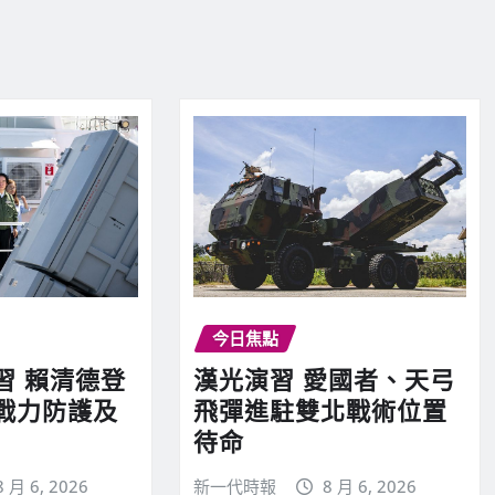
今日焦點
習 賴清德登
漢光演習 愛國者、天弓
戰力防護及
飛彈進駐雙北戰術位置
待命
8 月 6, 2026
新一代時報
8 月 6, 2026