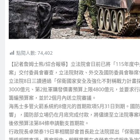
點閱人數:
74,402
【記者詹姆士熊/綜合報導】立法院會日前已將「115年度
案」交付委員會審查，立法院財政、外交及國防委員會聯席會
立法院8日三讀通過「保衛國家安全及強化不對稱戰力計畫
3000億元、第2批軍購發價書預算上限4800億元，並要
籌編預算案，並於2個月內送立院審議。
海馬士多管火箭系統約8億元的首期款項5月31日到期。國
響」，國防部立場仍在月底完成付款，將儘速至立法院專案
後依預算法第84條申請動支首期款。
行政院長卓榮泰19日率相關部會首長赴立法院提出「保衛
籌編相關事項」專案報告，朝野黨團在卓榮泰完成報告及詢