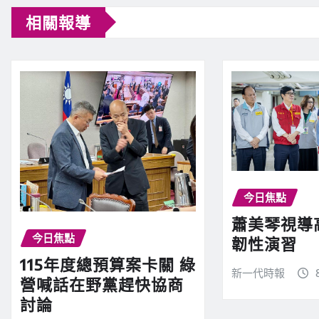
相關報導
今日焦點
蕭美琴視導
今日焦點
韌性演習
115年度總預算案卡關 綠
新一代時報
營喊話在野黨趕快協商
討論