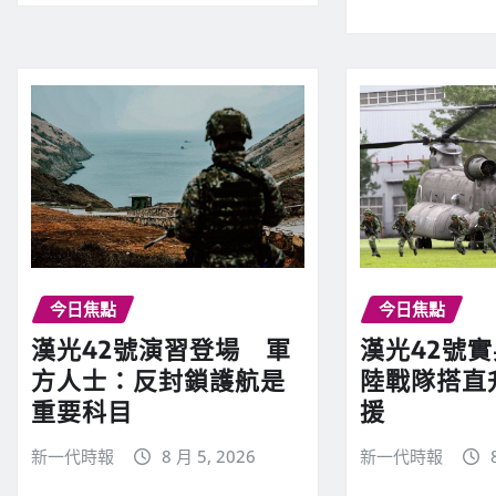
今日焦點
今日焦點
漢光42號演習登場 軍
漢光42號
方人士：反封鎖護航是
陸戰隊搭直
重要科目
援
新一代時報
8 月 5, 2026
新一代時報