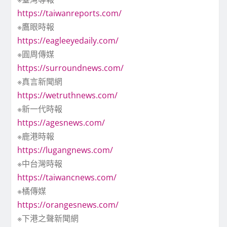
https://taiwanreports.com/
※鷹眼時報
https://eagleeyedaily.com/
※圓周傳媒
https://surroundnews.com/
※真言新聞網
https://wetruthnews.com/
※新一代時報
https://agesnews.com/
※鹿港時報
https://lugangnews.com/
※中台灣時報
https://taiwancnews.com/
※橘傳媒
https://orangesnews.com/
※下港之聲新聞網