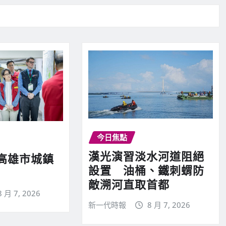
今日焦點
漢光演習淡水河道阻絕
高雄市城鎮
設置 油桶、鐵刺蝟防
敵溯河直取首都
8 月 7, 2026
新一代時報
8 月 7, 2026