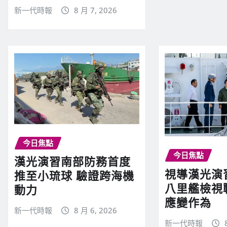
新一代時報
8 月 7, 2026
今日焦點
今日焦點
漢光演習南部防務首度
視導漢光演
推至小琉球 驗證跨海機
八里艦檢視
動力
應變作為
新一代時報
8 月 6, 2026
新一代時報