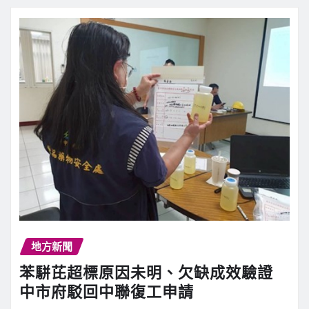
地方新聞
苯駢芘超標原因未明、欠缺成效驗證
中市府駁回中聯復工申請