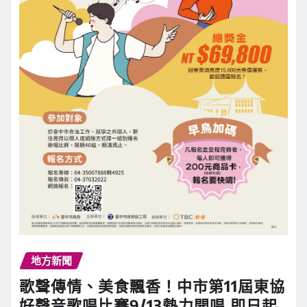
地方新聞
歌聲傳情、美食飄香！中市第11屆東協
好聲音歌唱比賽9/13熱力開唱 即日起