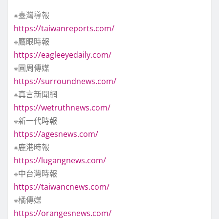
※臺灣導報
https://taiwanreports.com/
※鷹眼時報
https://eagleeyedaily.com/
※圓周傳媒
https://surroundnews.com/
※真言新聞網
https://wetruthnews.com/
※新一代時報
https://agesnews.com/
※鹿港時報
https://lugangnews.com/
※中台灣時報
https://taiwancnews.com/
※橘傳媒
https://orangesnews.com/