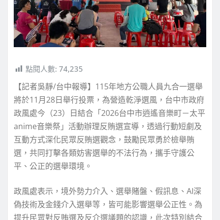
點閱人數:
74,235
【記者吳靜/台中報導】115年地方公職人員九合一選舉
將於11月28日舉行投票，為營造乾淨選風，台中市政府
政風處今（23）日結合「2026台中市逍遙音樂町－太平
anime音樂祭」活動辦理反賄選宣導，透過行動短劇及
互動方式深化民眾反賄選觀念，鼓勵民眾勇於檢舉賄
選，共同打擊各類妨害選舉的不法行為，攜手守護公
平、公正的選舉環境。
政風處表示，境外勢力介入、選舉賭盤、假訊息、AI深
偽技術及金錢介入選舉等，皆可能影響選舉公正性。為
提升民眾對反賄選及反介選議題的認識，此次特別結合