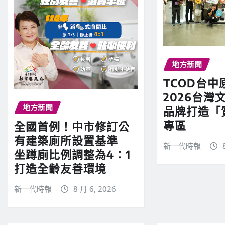
地方新聞
TCOD台中
2026台灣文
地方新聞
品牌打造「
專區
全國首例！中市修訂公
有建築廁所設置基準
新一代時報
坐蹲廁比例調整為4：1
打造全齡友善環境
新一代時報
8 月 6, 2026