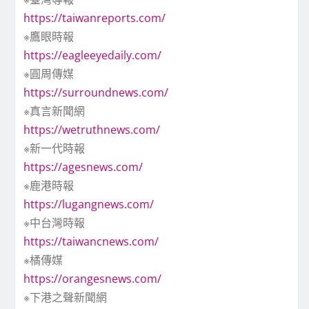
https://taiwanreports.com/
※鷹眼時報
https://eagleeyedaily.com/
※圓周傳媒
https://surroundnews.com/
※真言新聞網
https://wetruthnews.com/
※新一代時報
https://agesnews.com/
※鹿港時報
https://lugangnews.com/
※中台灣時報
https://taiwancnews.com/
※橘傳媒
https://orangesnews.com/
※下港之聲新聞網