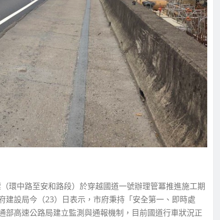
標（環中路至安和路段）於穿越國道一號辦理管冪推進施工期
府建設局今（23）日表示，市府秉持「安全第一、即時處
通部高速公路局建立監測與通報機制，目前國道行車狀況正