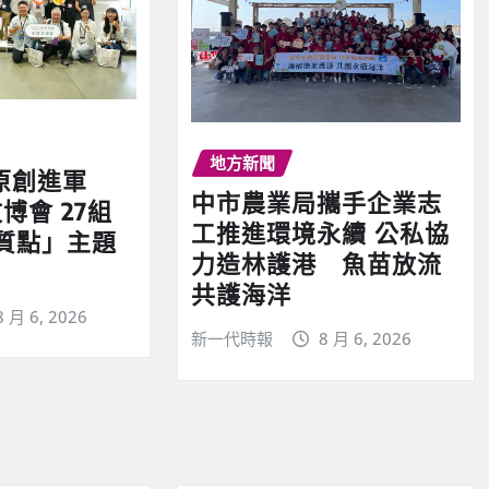
地方新聞
原創進軍
中市農業局攜手企業志
博會 27組
工推進環境永續 公私協
質點」主題
力造林護港 魚苗放流
共護海洋
8 月 6, 2026
新一代時報
8 月 6, 2026