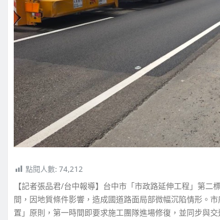
點閱人數:
74,212
【記者張品君/台中報導】台中市「市政路延伸工程」第二
間，因地質條件影響，造成國道路面局部微幅沉陷情形。市
置」原則，第一時間即要求施工團隊進場修復，並同步與交