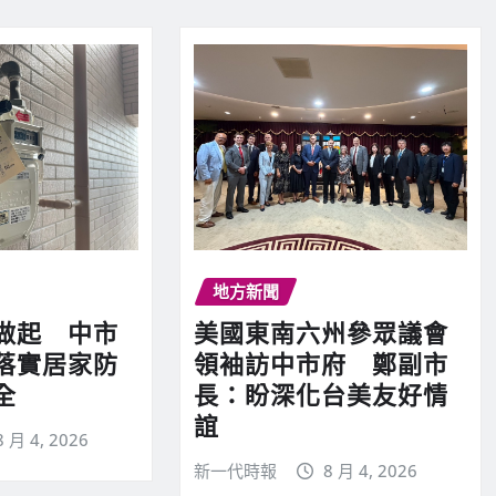
地方新聞
做起 中市
美國東南六州參眾議會
落實居家防
領袖訪中市府 鄭副市
全
長：盼深化台美友好情
誼
8 月 4, 2026
新一代時報
8 月 4, 2026