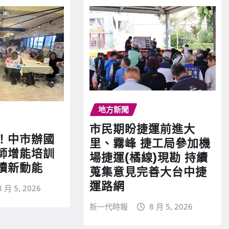
地方新聞
市民期盼捷運前進大
！中市辦國
里、霧峰 捷工局參加機
師增能培訓
場捷運(橘線)現勘 持續
讀新動能
蒐集意見完善大台中捷
運路網
8 月 5, 2026
新一代時報
8 月 5, 2026