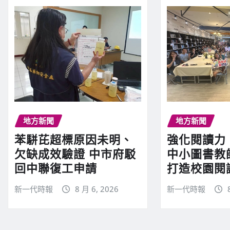
地方新聞
地方新聞
苯駢芘超標原因未明、
強化閱讀力
欠缺成效驗證 中市府駁
中小圖書教
回中聯復工申請
打造校園閱
新一代時報
8 月 6, 2026
新一代時報