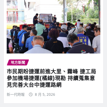
地方新聞
市民期盼捷運前進大里、霧峰 捷工局
參加機場捷運(橘線)現勘 持續蒐集意
見完善大台中捷運路網
新一代時報
8 月 5, 2026