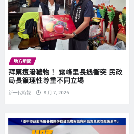
地方新聞
拜票遭潑穢物！ 霧峰里長遇衝突 民政
局長籲理性尊重不同立場
新一代時報
8 月 7, 2026