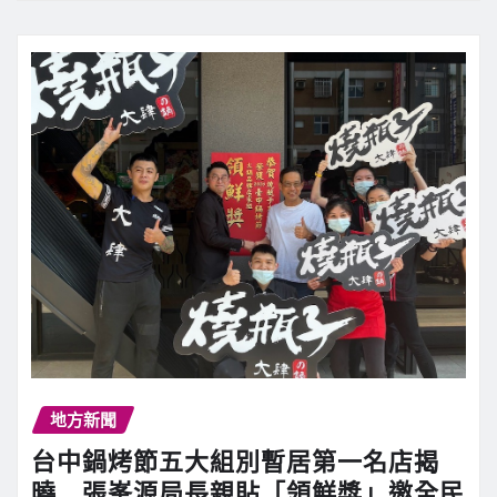
地方新聞
台中鍋烤節五大組別暫居第一名店揭
曉 張峯源局長親貼「領鮮獎」邀全民