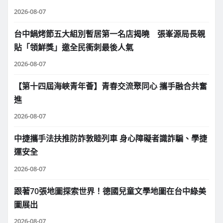
2026-08-07
台中鍋烤節五大組別暫居第一名店揭曉 張峯源局長親
貼「領鮮獎」邀全民衝刺最後人氣
2026-08-07
【第十四屆海峽青年薈】青春交流聚同心 攜手融合共奮
進
2026-08-07
中捷攜手法扶推防詐敦睦列車 身心障礙者識詐騙、學捷
運安全
2026-08-07
跟著70張地圖探索世界！德國兒童文學地圖在台中綠美
圖展出
2026-08-07