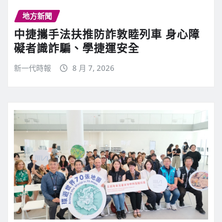
地方新聞
中捷攜手法扶推防詐敦睦列車 身心障
礙者識詐騙、學捷運安全
新一代時報
8 月 7, 2026