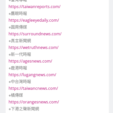
https://taiwanreports.com/
※鷹眼時報
https://eagleeyedaily.com/
※圓周傳媒
https://surroundnews.com/
※真言新聞網
https://wetruthnews.com/
※新一代時報
https://agesnews.com/
※鹿港時報
https://lugangnews.com/
※中台灣時報
https://taiwancnews.com/
※橘傳媒
https://orangesnews.com/
※下港之聲新聞網