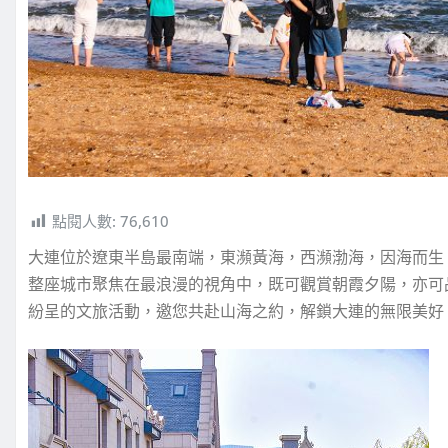
點閱人數:
76,610
大連位於遼東半島最南端，東瀕黃海，西瀕渤海，因海而生，
整座城市聚焦在最浪漫的視角中，既可觀賞朝霞夕陽，亦可品
紛呈的文旅活動，邀您共赴山海之約，解鎖大連的無限美好