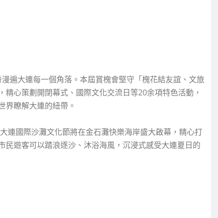
槐香漫遍大連每一個角落。本屆賞槐會堅守「槐花結友誼、文旅
，精心策劃開閉幕式、國際文化交流日等20余項特色活動，
世界瞭解大連的紐帶。
屆大連國際沙灘文化節將在金石灘快樂海岸盛大啟幕，精心打
市民遊客可以踏浪逐沙、沐浴海風，沉浸式感受大連夏日的