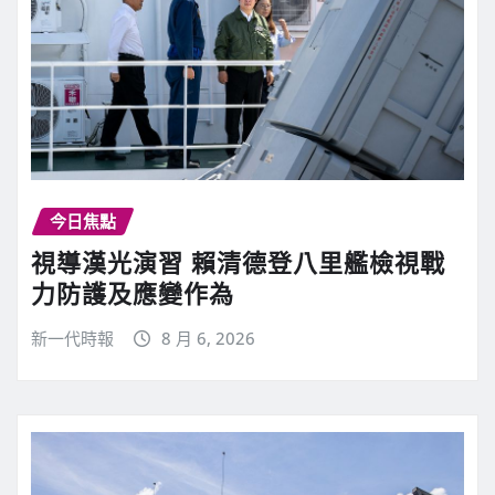
今日焦點
視導漢光演習 賴清德登八里艦檢視戰
力防護及應變作為
新一代時報
8 月 6, 2026