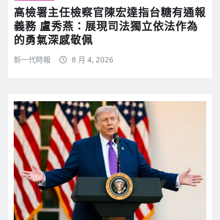
高檢署主任檢察官陳宏達指台糖有通報
義務 盧秀燕：展現司法獨立依法作為
的勇氣深感敬佩
新一代時報
8 月 4, 2026