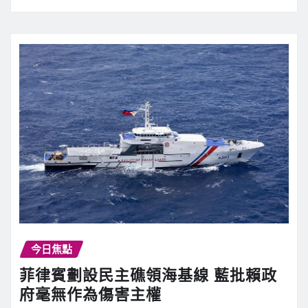
今日焦點
菲律賓劃設民主礁領海基線 藍批賴政
府毫無作為傷害主權