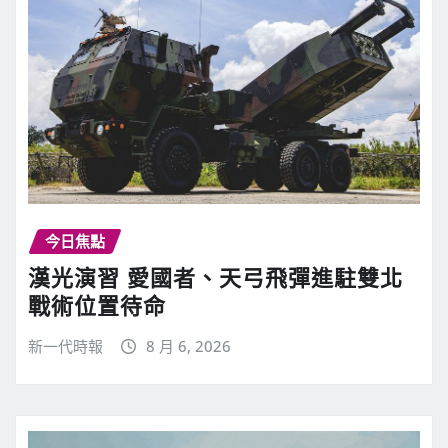
今日焦點
漢光演習 愛國者、天弓飛彈進駐雙北
戰術位置待命
新一代時報
8 月 6, 2026