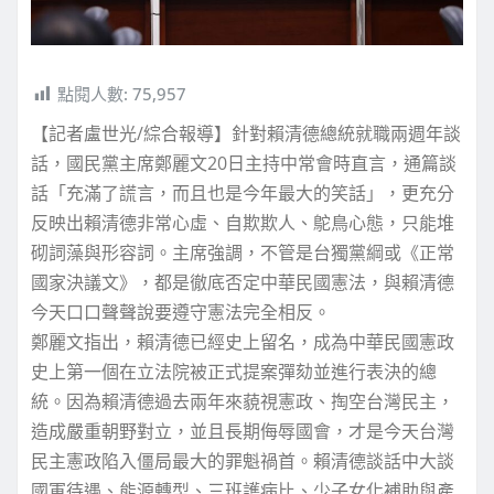
點閱人數:
75,957
【記者盧世光/綜合報導】針對賴清德總統就職兩週年談
話，國民黨主席鄭麗文20日主持中常會時直言，通篇談
話「充滿了謊言，而且也是今年最大的笑話」，更充分
反映出賴清德非常心虛、自欺欺人、鴕鳥心態，只能堆
砌詞藻與形容詞。主席強調，不管是台獨黨綱或《正常
國家決議文》，都是徹底否定中華民國憲法，與賴清德
今天口口聲聲說要遵守憲法完全相反。
鄭麗文指出，賴清德已經史上留名，成為中華民國憲政
史上第一個在立法院被正式提案彈劾並進行表決的總
統。因為賴清德過去兩年來藐視憲政、掏空台灣民主，
造成嚴重朝野對立，並且長期侮辱國會，才是今天台灣
民主憲政陷入僵局最大的罪魁禍首。賴清德談話中大談
國軍待遇、能源轉型、三班護病比、少子女化補助與產