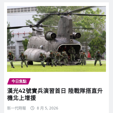
今日焦點
漢光42號實兵演習首日 陸戰隊搭直升
機北上增援
新一代時報
8 月 5, 2026