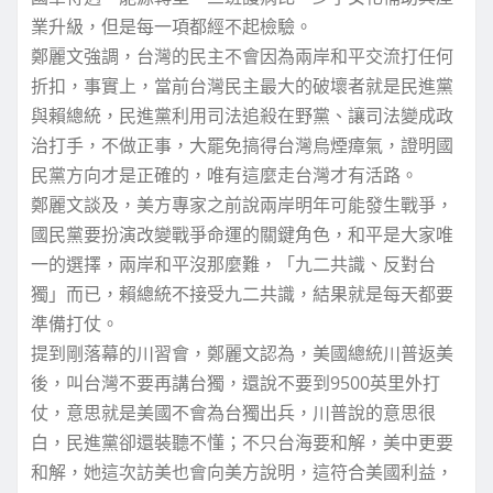
業升級，但是每一項都經不起檢驗。
鄭麗文強調，台灣的民主不會因為兩岸和平交流打任何
折扣，事實上，當前台灣民主最大的破壞者就是民進黨
與賴總統，民進黨利用司法追殺在野黨、讓司法變成政
治打手，不做正事，大罷免搞得台灣烏煙瘴氣，證明國
民黨方向才是正確的，唯有這麼走台灣才有活路。
鄭麗文談及，美方專家之前說兩岸明年可能發生戰爭，
國民黨要扮演改變戰爭命運的關鍵角色，和平是大家唯
一的選擇，兩岸和平沒那麼難，「九二共識、反對台
獨」而已，賴總統不接受九二共識，結果就是每天都要
準備打仗。
提到剛落幕的川習會，鄭麗文認為，美國總統川普返美
後，叫台灣不要再講台獨，還說不要到9500英里外打
仗，意思就是美國不會為台獨出兵，川普說的意思很
白，民進黨卻還裝聽不懂；不只台海要和解，美中更要
和解，她這次訪美也會向美方說明，這符合美國利益，