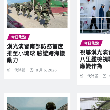
今日焦點
今日焦點
漢光演習南部防務首度
視導漢光演
推至小琉球 驗證跨海機
八里艦檢視
動力
應變作為
新一代時報
8 月 6, 2026
新一代時報