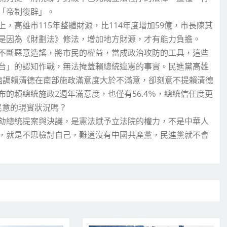
「帝制復辟」。
高雄市115年整體財源，比114年度增加59億，市長陳其
是因為《財劃法》修法，增加地方財源，才有能力負擔。
不斷惡意造謠，將市民的權益，當成政治攻防的工具，這些
台」的認知作戰，無法掩蓋賴總統違憲的事實。民進黨高雄
強調賴清德在南部施政滿意度大於不滿意，卻刻意不提賴清德
的賴總統施政2週年滿意度，也僅有56.4％，總統信任度更
民意的現實狀況嗎？
劾總統提案與決議，是憲法賦予立法院的權力，不是中華人
，就是不思檢討自己，難道沒有中國共產黨，民進黨就不會