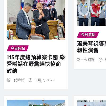
今日焦點
蕭美琴視導
今日焦點
韌性演習
115年度總預算案卡關 綠
新一代時報
營喊話在野黨趕快協商
討論
新一代時報
8 月 7, 2026