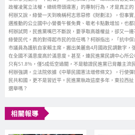
政權凌駕立法權，總統帶頭違憲」的專制行為，才是真正的
柯辦又說，綠營一天到晚稱柯志恩惡修《財劃法》，但事實上，
邁推動的公立國中小營養午餐免費、敬老卡點數增加，也都
柯辦試問，民進黨嘴巴不斷說，要爭取高雄權益，卻又一邊
綠營民代，真的對得起市民的信任嗎？柯辦指出，「抗中保
市議員為護航自家賴主席，搬出美麗島4月國政民調數字，
在全國不滿意度高於滿意度。甚至，連民進黨民調中心所公布
只有51.8％，僅5成低空過關，不是驗證民進黨已背離主流
柯辦強調，立法院依據《中華民國憲法增修條文》，行使彈
民共和國，更不是習近平。民進黨執政這麼多年，東拉西扯
選舉嗎？
相關報導