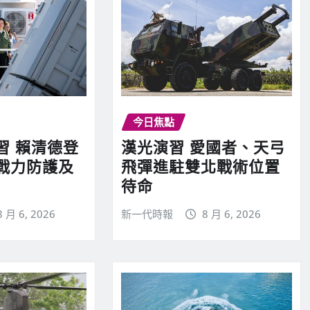
今日焦點
習 賴清德登
漢光演習 愛國者、天弓
戰力防護及
飛彈進駐雙北戰術位置
待命
8 月 6, 2026
新一代時報
8 月 6, 2026