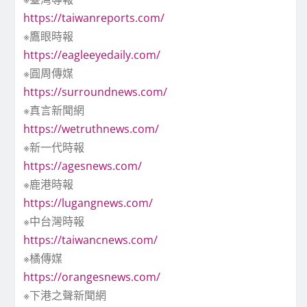
https://taiwanreports.com/
※鷹眼時報
https://eagleeyedaily.com/
※圓周傳媒
https://surroundnews.com/
※真言新聞網
https://wetruthnews.com/
※新一代時報
https://agesnews.com/
※鹿港時報
https://lugangnews.com/
※中台灣時報
https://taiwancnews.com/
※橘傳媒
https://orangesnews.com/
※下港之聲新聞網