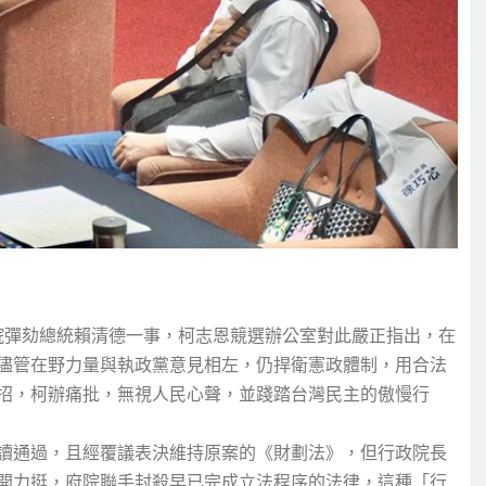
院彈劾總統賴清德一事，柯志恩競選辦公室對此嚴正指出，在
儘管在野力量與執政黨意見相左，仍捍衛憲政體制，用合法
招，柯辦痛批，無視人民心聲，並踐踏台灣民主的傲慢行
讀通過，且經覆議表決維持原案的《財劃法》，但行政院長
開力挺，府院聯手封殺早已完成立法程序的法律，這種「行