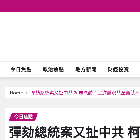
Skip
to
content
今日焦點
政治焦點
地方新聞
財經投資
Home
彈劾總統案又扯中共 柯志恩酸：民進黨沒共產黨就
今日焦點
彈劾總統案又扯中共 