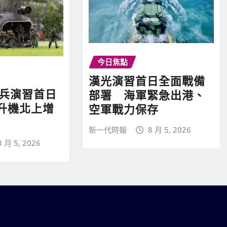
今日焦點
漢光演習首日全面戰備
實兵演習首日
部署 海軍緊急出港、
升機北上增
空軍戰力保存
新一代時報
8 月 5, 2026
8 月 5, 2026