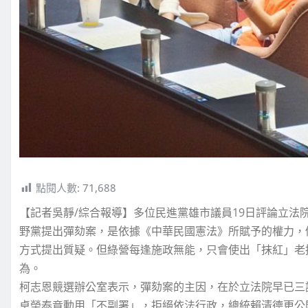
點閱人數:
71,688
【記者吳靜/綜合報導】多位民進黨雄市議員19日評論立法
野黨提出彈劾案，是依據《中華民國憲法》所賦予的權力，
方式提出質疑。但綠營每逢施政無能，只會使出「抹紅」老
為。
柯志恩競選辦公室表示，彈劾案的主因，在於立法院早已三
卓榮泰竟動用「不副署」，拒絕依法行政，總統賴清德更公