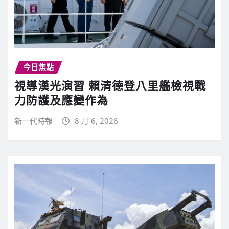
今日焦點
視導漢光演習 賴清德登八里艦檢視戰
力防護及應變作為
新一代時報
8 月 6, 2026