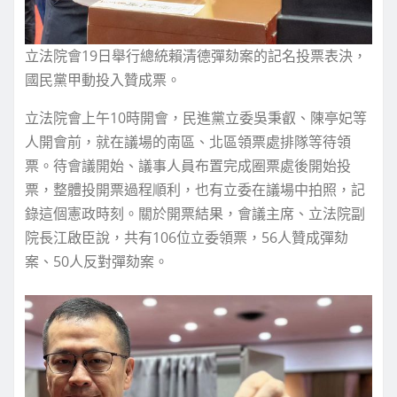
立法院會19日舉行總統賴清德彈劾案的記名投票表決，
國民黨甲動投入贊成票。
立法院會上午10時開會，民進黨立委吳秉叡、陳亭妃等
人開會前，就在議場的南區、北區領票處排隊等待領
票。待會議開始、議事人員布置完成圈票處後開始投
票，整體投開票過程順利，也有立委在議場中拍照，記
錄這個憲政時刻。關於開票結果，會議主席、立法院副
院長江啟臣說，共有106位立委領票，56人贊成彈劾
案、50人反對彈劾案。