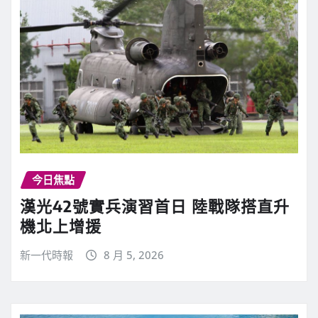
今日焦點
漢光42號實兵演習首日 陸戰隊搭直升
機北上增援
新一代時報
8 月 5, 2026