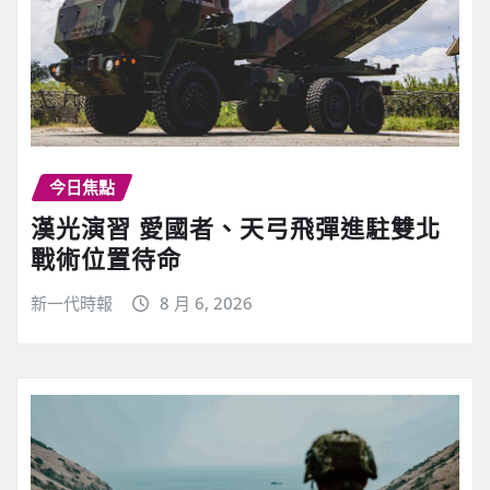
今日焦點
漢光演習 愛國者、天弓飛彈進駐雙北
戰術位置待命
新一代時報
8 月 6, 2026