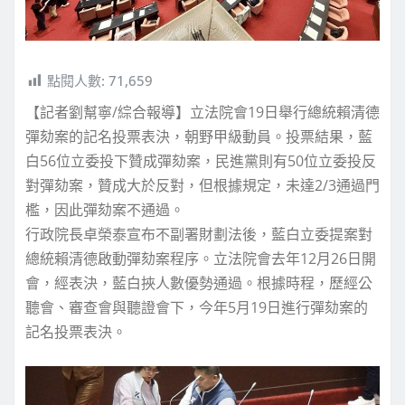
點閱人數:
71,659
【記者劉幫寧/綜合報導】立法院會19日舉行總統賴清德
彈劾案的記名投票表決，朝野甲級動員。投票結果，藍
白56位立委投下贊成彈劾案，民進黨則有50位立委投反
對彈劾案，贊成大於反對，但根據規定，未達2/3通過門
檻，因此彈劾案不通過。
行政院長卓榮泰宣布不副署財劃法後，藍白立委提案對
總統賴清德啟動彈劾案程序。立法院會去年12月26日開
會，經表決，藍白挾人數優勢通過。根據時程，歷經公
聽會、審查會與聽證會下，今年5月19日進行彈劾案的
記名投票表決。