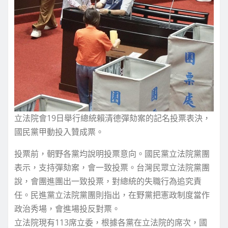
立法院會19日舉行總統賴清德彈劾案的記名投票表決，
國民黨甲動投入贊成票。
投票前，朝野各黨均說明投票意向。國民黨立法院黨團
表示，支持彈劾案，會一致投票。台灣民眾立法院黨團
說，會團進團出一致投票，對總統的失職行為追究責
任。民進黨立法院黨團則指出，在野黨把憲政制度當作
政治秀場，會進場投反對票。
立法院現有113席立委，根據各黨在立法院的席次，國