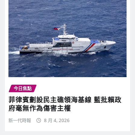
今日焦點
菲律賓劃設民主礁領海基線 藍批賴政
府毫無作為傷害主權
新一代時報
8 月 4, 2026