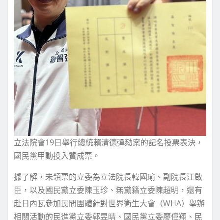
立法院會19日舉行總統賴清德彈劾案的記名投票表決，
國民黨甲動投入贊成票。
據了解，未領票的立委為立法院長韓國瑜、副院長江啟
臣，以及國民黨立委陳玉珍、無黨籍立委陳超明，還有
赴日內瓦參加民間團體針對世界衛生大會（WHA）舉辦
相關活動的民進黨立委郭昱晴、國民黨立委廖偉翔、民