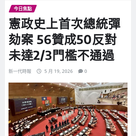
今日焦點
憲政史上首次總統彈
劾案 56贊成50反對
未達2/3門檻不通過
新一代時報
5 月 19, 2026
0