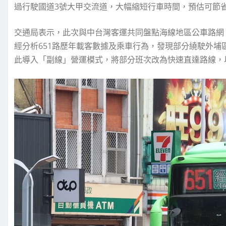
過行駛國道3號大甲交流道，大幅縮短行車時間，預估可節省
交通局表示，此次與中台灣客運共同盤點海線地區公車路網
經分析651路歷年載客數據及乘車行為，發現部分繞駛外
此導入「副線」營運模式，將部分班次改為快速直達路線，