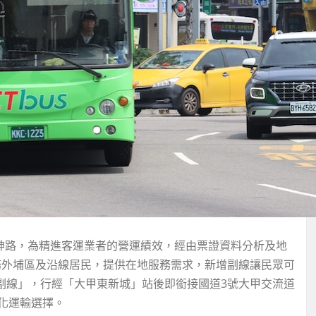
后神路，為精進客運業者的營運績效，經由票證資料分析及地
服務外埔區及沿線居民，提供在地服務需求，新增副線讓民眾可
1副線」，行經「大甲東新城」站後即銜接國道3號大甲交流道
化運輸選擇。