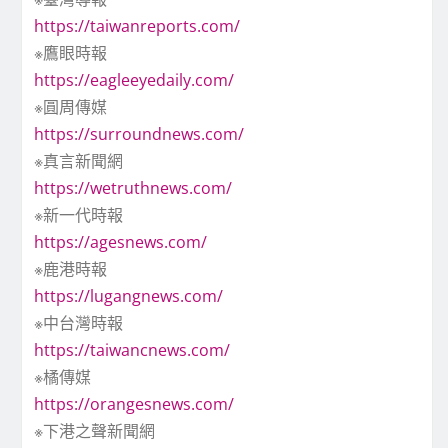
https://taiwanreports.com/
※鷹眼時報
https://eagleeyedaily.com/
※圓周傳媒
https://surroundnews.com/
※真言新聞網
https://wetruthnews.com/
※新一代時報
https://agesnews.com/
※鹿港時報
https://lugangnews.com/
※中台灣時報
https://taiwancnews.com/
※橘傳媒
https://orangesnews.com/
※下港之聲新聞網