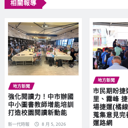
相關報導
地方新聞
地方新聞
市民期盼捷
強化閱讀力！中市辦國
里、霧峰 
中小圖書教師增能培訓
場捷運(橘線
打造校園閱讀新動能
蒐集意見完
運路網
新一代時報
8 月 5, 2026