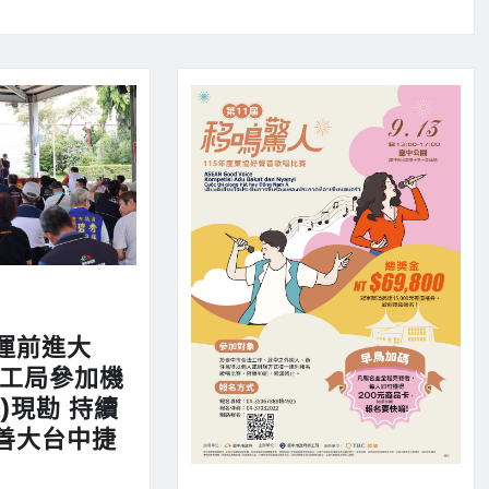
運前進大
捷工局參加機
)現勘 持續
善大台中捷