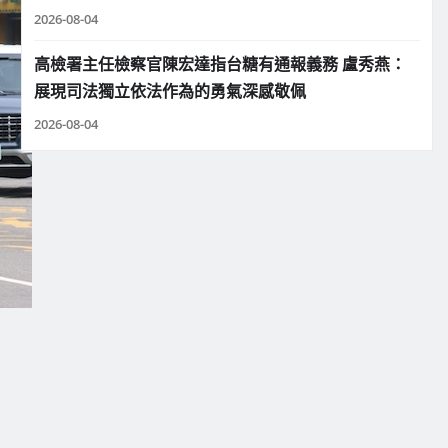
2026-08-04
高檢署主任檢察官陳宏達指台糖有通報義務 盧秀燕：
展現司法獨立依法作為的勇氣深感敬佩
2026-08-04