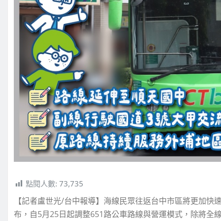
點閱人數:
73,735
【記者盧世光/台中報導】海線民眾往返台中市區將更加快
布，自5月25日起調整651路公車路線與營運模式，除將全