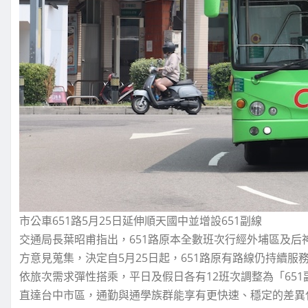
市公車651路5月25日延伸順天國中並增設651副線
交通局長葉昭甫指出，651路原本全數班次行經外埔區及
方意見蒐集，決定自5月25日起，651路原有路線仍持續
依旅次需求彈性搭乘，平日及假日各有12班次調整為「65
直達台中市區，通勤與通學族群能享有更快速、穩定的差異