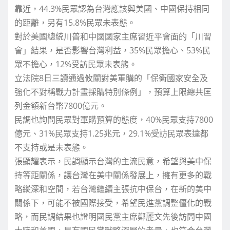
靠近，44.3%民眾認為台灣應該與美國、中國保持相同
的距離，另有15.8%民眾未表態。
對於美國總統川普和中國國家主席習近平會面的「川習
會」結果，是否影響台灣利益，35%民眾擔心、53%民
眾不擔心，12%受訪民眾未表態。
立法院8日三讀通過攸關對美軍購的「保衛國家安全及
強化不對稱戰力計畫採購特別條例」，預算上限總共匡
列金額新台幣7800億元。
民調也詢問民眾對軍購預算的態度，40%民眾支持7800
億元、31%民眾支持1.25兆元，29.1%受訪民眾表達都
不支持或是未表態。
張顯耀表示，民調顯示台灣的主流民意，希望與美中保
持等距關係，讓台灣在美中關係發展上，擁有更多的戰
略縱深和空間，若台灣繼續主張抗中保台，在新的美中
關係下，可能不被國際接受，希望民進黨調整僵化的戰
略，而民調結果也證明國民黨主席鄭麗文先後訪問中國