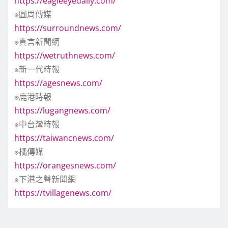
https://eagleeyedaily.com/
※圓周傳媒
https://surroundnews.com/
※真言新聞網
https://wetruthnews.com/
※新一代時報
https://agesnews.com/
※鹿港時報
https://lugangnews.com/
※中台灣時報
https://taiwancnews.com/
※橘傳媒
https://orangesnews.com/
※下港之聲新聞網
https://tvillagenews.com/