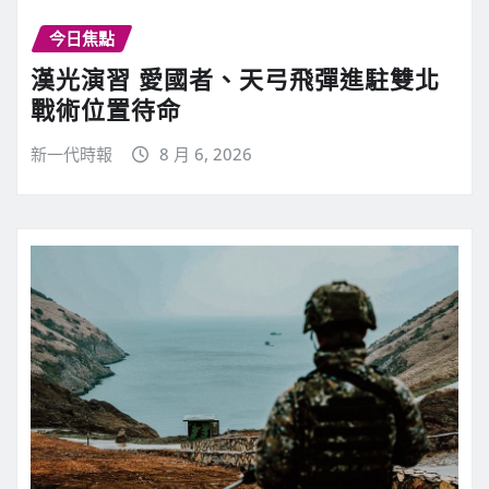
今日焦點
漢光演習 愛國者、天弓飛彈進駐雙北
戰術位置待命
新一代時報
8 月 6, 2026