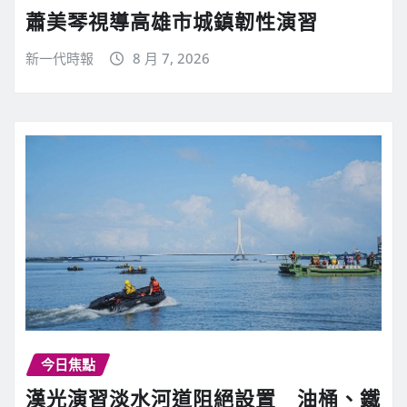
蕭美琴視導高雄市城鎮韌性演習
新一代時報
8 月 7, 2026
今日焦點
漢光演習淡水河道阻絕設置 油桶、鐵