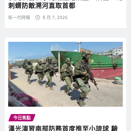
刺蝟防敵溯河直取首都
新一代時報
8 月 7, 2026
今日焦點
漢光演習南部防務首度推至小琉球 驗