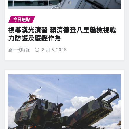
今日焦點
視導漢光演習 賴清德登八里艦檢視戰
力防護及應變作為
新一代時報
8 月 6, 2026