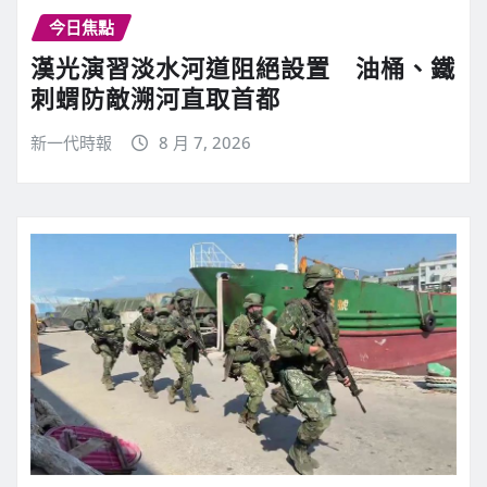
今日焦點
漢光演習淡水河道阻絕設置 油桶、鐵
刺蝟防敵溯河直取首都
新一代時報
8 月 7, 2026