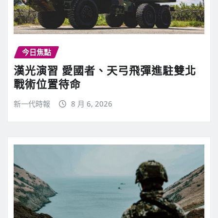
今日焦點
漢光演習 愛國者、天弓飛彈進駐雙北
戰術位置待命
新一代時報
8 月 6, 2026