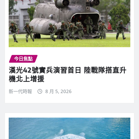
今日焦點
漢光42號實兵演習首日 陸戰隊搭直升
機北上增援
新一代時報
8 月 5, 2026