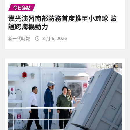
今日焦點
漢光演習南部防務首度推至小琉球 驗
證跨海機動力
新一代時報
8 月 6, 2026