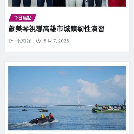
今日焦點
蕭美琴視導高雄市城鎮韌性演習
新一代時報
8 月 7, 2026