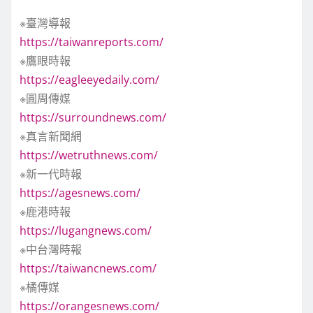
※臺灣導報
https://taiwanreports.com/
※鷹眼時報
https://eagleeyedaily.com/
※圓周傳媒
https://surroundnews.com/
※真言新聞網
https://wetruthnews.com/
※新一代時報
https://agesnews.com/
※鹿港時報
https://lugangnews.com/
※中台灣時報
https://taiwancnews.com/
※橘傳媒
https://orangesnews.com/