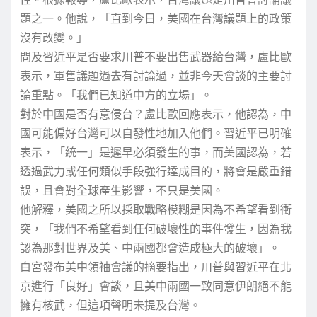
題之一。他說，「直到今日，美國在台灣議題上的政策
沒有改變。」
問及習近平是否要求川普不要出售武器給台灣，盧比歐
表示，軍售議題過去有討論過，並非今天會談的主要討
論重點。「我們已知道中方的立場」。
對於中國是否有意侵台？盧比歐回應表示，他認為，中
國可能偏好台灣可以自發性地加入他們。習近平已明確
表示，「統一」是遲早必須發生的事，而美國認為，若
透過武力或任何類似手段強行達成目的，將會是嚴重錯
誤，且會對全球產生影響，不只是美國。
他解釋，美國之所以採取戰略模糊是因為不希望看到衝
突，「我們不希望看到任何破壞性的事件發生，因為我
認為那對世界及美、中兩國都會造成極大的破壞」。
白宮發布美中領袖會議的摘要指出，川普與習近平在北
京進行「良好」會談，且美中兩國一致同意伊朗絕不能
擁有核武，但這項聲明未提及台灣。