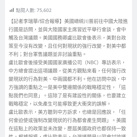
點閱人數:
75,602
【記者李瑞華/綜合報導】美國總統川普前往中國大陸進
行國是訪問，並與大陸國家主席習近平舉行會談，會中
觸及台灣議題。美國國務卿盧比歐會後表示，美對台政
策至今沒有改變，且任何對現狀的強行改變，對美中都
不利；對台軍售議題並非討論重點。
盧比歐會後接受美國國家廣播公司（NBC）專訪表示，
中方總會提出這項議題，從美方觀點來看，任何強行改
變現狀的行為對美、中兩國都不利。他在訪問中說，中
方強調的重點之一是美中雙邊關係的戰略穩定性，「這
點我們也同意」。這除了是有建設性的關係，也要建立
戰略穩定，以免產生可能導致更大衝突的誤解。
盧比歐表示，美方聽到中方訴求，也總是回應說，「任
何會迫使或強制改變現狀的行為都會產生問題」。美國
在這點上的政策並未改變，歷屆美國政府也都保持一致
性。根據報導，盧比歐表示，台灣議題是川習會討論議