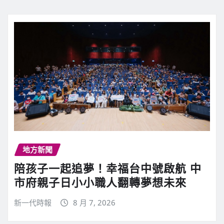
地方新聞
陪孩子一起追夢！幸福台中號啟航 中
市府親子日小小職人翻轉夢想未來
新一代時報
8 月 7, 2026