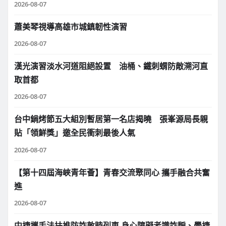
2026-08-07
蕭美琴視導高雄市城鎮韌性演習
2026-08-07
漢光演習淡水河道阻絕設置 油桶、鐵刺蝟防敵溯河直
取首都
2026-08-07
台中鍋烤節五大組別暫居第一名店揭曉 張峯源局長親
貼「領鮮獎」邀全民衝刺最後人氣
2026-08-07
【第十四屆海峽青年薈】青春交流聚同心 攜手融合共奮
進
2026-08-07
中捷攜手法扶推防詐敦睦列車 身心障礙者識詐騙、學捷