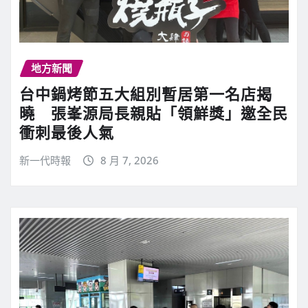
地方新聞
台中鍋烤節五大組別暫居第一名店揭
曉 張峯源局長親貼「領鮮獎」邀全民
衝刺最後人氣
新一代時報
8 月 7, 2026