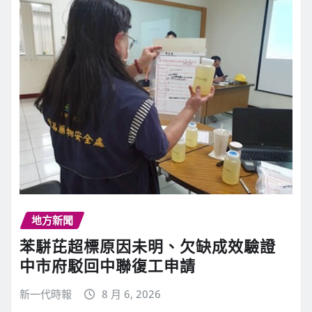
地方新聞
苯駢芘超標原因未明、欠缺成效驗證
中市府駁回中聯復工申請
新一代時報
8 月 6, 2026