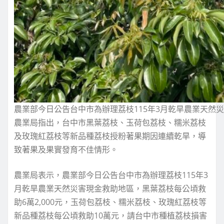
農業部今日公告台中市為辦理荔枝115年3月乾旱農業天然
農業局指出，台中市黑葉荔枝、玉荷包荔枝、糯米荔枝
及玫瑰紅荔枝等新品種荔枝授粉著果期因連續乾旱，導
致著果及果實發育不佳情形。
農業局表示，農業部今日公告台中市為辦理荔枝115年3
月乾旱農業天然災害現金救助地區，黑葉荔枝每公頃救
助6萬2,000元，玉荷包荔枝、糯米荔枝、玫瑰紅荔枝等
新品種荔枝每公頃救助10萬元，請台中市種植荔枝損害