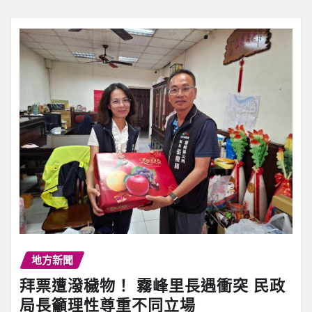
地方新聞
拜票遭潑穢物！ 霧峰里長遇衝突 民政
局長籲理性尊重不同立場