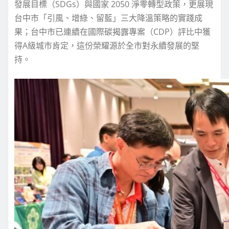
發展目標（SDGs）與國家 2050 淨零轉型政策，更展現
台中市「引風、增綠、留藍」三大降溫策略的實踐成
果；台中市已連續在國際碳揭露專案（CDP）評比中獲
得A級城市肯定，這份榮耀源於全市對永續發展的堅
持。