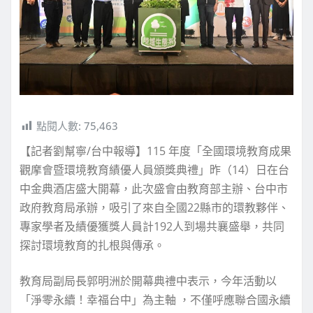
點閱人數:
75,463
【記者劉幫寧/台中報導】115 年度「全國環境教育成果
觀摩會暨環境教育績優人員頒獎典禮」昨（14）日在台
中金典酒店盛大開幕，此次盛會由教育部主辦、台中市
政府教育局承辦，吸引了來自全國22縣市的環教夥伴、
專家學者及績優獲獎人員計192人到場共襄盛舉，共同
探討環境教育的扎根與傳承。
教育局副局長郭明洲於開幕典禮中表示，今年活動以
「淨零永續！幸福台中」為主軸 ，不僅呼應聯合國永續