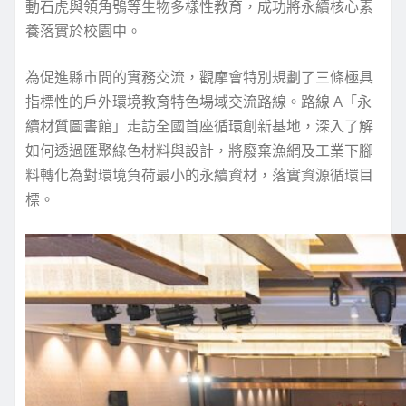
動石虎與領角鴞等生物多樣性教育，成功將永續核心素
養落實於校園中。
為促進縣市間的實務交流，觀摩會特別規劃了三條極具
指標性的戶外環境教育特色場域交流路線。路線 A「永
續材質圖書館」走訪全國首座循環創新基地，深入了解
如何透過匯聚綠色材料與設計，將廢棄漁網及工業下腳
料轉化為對環境負荷最小的永續資材，落實資源循環目
標。