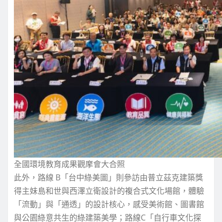
全國環境教育成果觀摩會大合照
此外，路線 B「台中綠美圖」則參訪由普立茲克建築獎
得主妹島和世與西澤立衛設計的複合式文化場館，體驗
「流動」與「通透」的設計核心，感受美術館、圖書館
與公園綠意共生的綠建築美學；路線C「自行車文化探