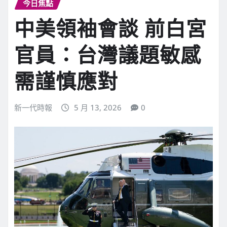
今日焦點
中美領袖會談 前白宮
官員：台灣議題敏感
需謹慎應對
新一代時報
5 月 13, 2026
0