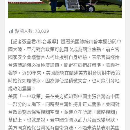
點閱人數:
73,029
【記者張品君/綜合報導】隨著美國總統川普本週訪問中
國大陸，華府對台政策可能再次成為關注焦點。前白宮
國家安全會議發言人柯比援引自身經驗，表示官員談論
台灣議題時必須極度謹慎，關鍵在於措辭精準。美聯社
報導，近50年來，美國總統在闡述美方對台與對中政策
時始終如履薄冰，因為即使是稍微失言，也可能引發地
緣政治震盪。
美國「一中政策」是在美方認知到中國主張台灣為中國
一部分的立場下，同時與台灣維持非正式關係。美國對
台政策刻意保留模糊空間，並建立在所謂「戰略模糊」
基礎上。也就是說，若中國企圖以武力片面改變現狀，
美方同意確保台灣擁有自衛資源，不過未清楚表明美國