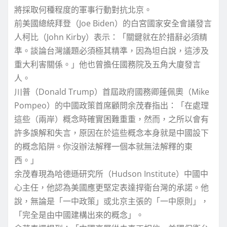
將採取何種程度的軍事行動對抗北京。
前美國總統拜登（Joe Biden）的白宮國家安全會議發言
人柯比（John Kirby）表示：「關鍵就在於措辭必須精
準。談論台灣議題必須極其精準，因為坦白說，這涉及
重大利害關係。」他也曾擔任國務院及五角大廈發言
人。
川普（Donald Trump）首屆政府國務卿蓬佩奧（Mike
Pompeo）的中國政策首席顧問余茂春指出：「在處理
這些（兩岸）概念時確實困難重重，然而，之所以會有
許多誤解和失言，原因在於這些概念本身就是中國設下
的概念陷阱。你沒辦法解釋一個本就無法解釋的東
西。」
余茂春現為哈德遜研究所（Hudson Institute）中國中
心主任，他認為美國應更堅定表達捍衛台灣的承諾。他
說，無論是「一中政策」或北京主張的「一中原則」，
「完全是由中國建構出來的概念」。