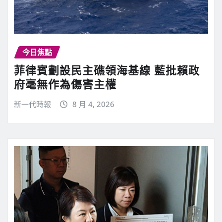
今日焦點
菲律賓劃設民主礁領海基線 藍批賴政
府毫無作為傷害主權
新一代時報
8 月 4, 2026