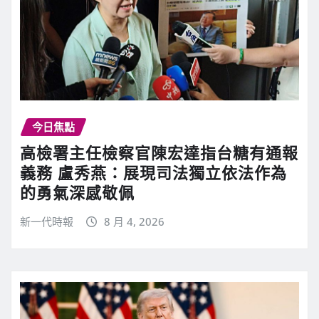
今日焦點
高檢署主任檢察官陳宏達指台糖有通報
義務 盧秀燕：展現司法獨立依法作為
的勇氣深感敬佩
新一代時報
8 月 4, 2026