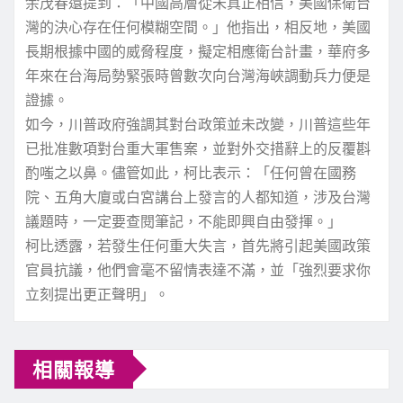
余茂春還提到：「中國高層從未真正相信，美國保衛台
灣的決心存在任何模糊空間。」他指出，相反地，美國
長期根據中國的威脅程度，擬定相應衛台計畫，華府多
年來在台海局勢緊張時曾數次向台灣海峽調動兵力便是
證據。
如今，川普政府強調其對台政策並未改變，川普這些年
已批准數項對台重大軍售案，並對外交措辭上的反覆斟
酌嗤之以鼻。儘管如此，柯比表示：「任何曾在國務
院、五角大廈或白宮講台上發言的人都知道，涉及台灣
議題時，一定要查閱筆記，不能即興自由發揮。」
柯比透露，若發生任何重大失言，首先將引起美國政策
官員抗議，他們會毫不留情表達不滿，並「強烈要求你
立刻提出更正聲明」。
相關報導