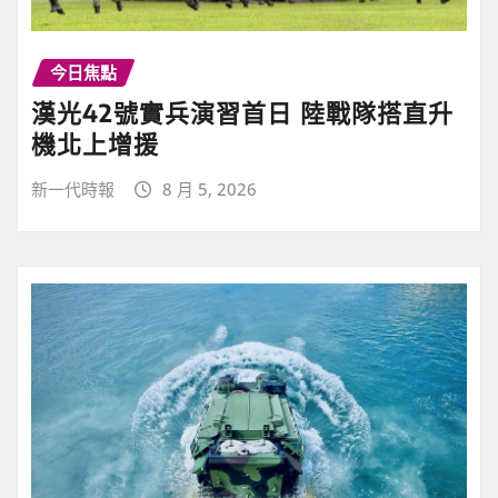
今日焦點
漢光42號實兵演習首日 陸戰隊搭直升
機北上增援
新一代時報
8 月 5, 2026