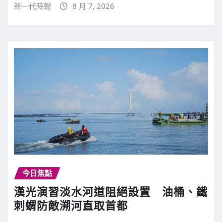
新一代時報
8 月 7, 2026
今日焦點
漢光演習淡水河道阻絕設置 油桶、鐵
刺蝟防敵溯河直取首都