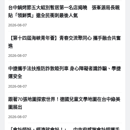
台中鍋烤節五大組別暫居第一名店揭曉 張峯源局長親
貼「領鮮獎」邀全民衝刺最後人氣
2026-08-07
【第十四屆海峽青年薈】青春交流聚同心 攜手融合共奮
進
2026-08-07
中捷攜手法扶推防詐敦睦列車 身心障礙者識詐騙、學捷
運安全
2026-08-07
跟著70張地圖探索世界！德國兒童文學地圖在台中綠美
圖展出
2026-08-07
「會計師好，經濟就會好！」 中市府感謝會計師攜手