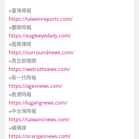
※臺灣導報
https://taiwanreports.com/
※鷹眼時報
https://eagleeyedaily.com/
※圓周傳媒
https://surroundnews.com/
※真言新聞網
https://wetruthnews.com/
※新一代時報
https://agesnews.com/
※鹿港時報
https://lugangnews.com/
※中台灣時報
https://taiwancnews.com/
※橘傳媒
https://orangesnews.com/