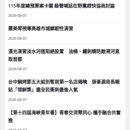
115年度總預算案卡關 綠營喊話在野黨趕快協商討論
2026-08-07
蕭美琴視導高雄市城鎮韌性演習
2026-08-07
漢光演習淡水河道阻絕設置 油桶、鐵刺蝟防敵溯河直
取首都
2026-08-07
台中鍋烤節五大組別暫居第一名店揭曉 張峯源局長親
貼「領鮮獎」邀全民衝刺最後人氣
2026-08-07
【第十四屆海峽青年薈】青春交流聚同心 攜手融合共奮
進
2026-08-07