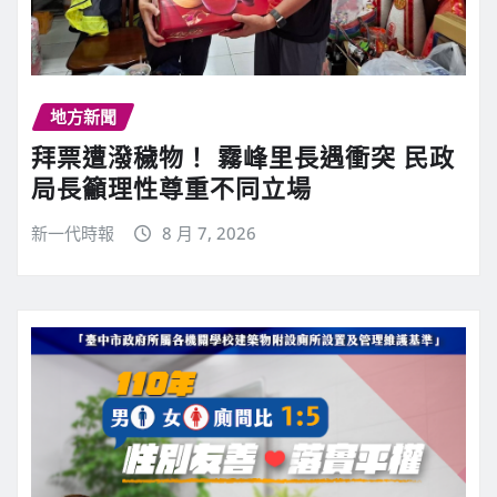
地方新聞
拜票遭潑穢物！ 霧峰里長遇衝突 民政
局長籲理性尊重不同立場
新一代時報
8 月 7, 2026