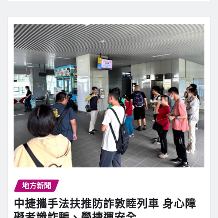
地方新聞
中捷攜手法扶推防詐敦睦列車 身心障
礙者識詐騙、學捷運安全