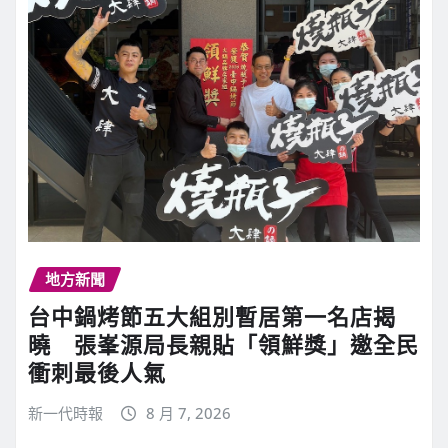
地方新聞
台中鍋烤節五大組別暫居第一名店揭
曉 張峯源局長親貼「領鮮獎」邀全民
衝刺最後人氣
新一代時報
8 月 7, 2026