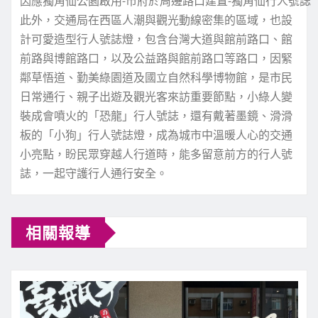
因應獨角仙公園啟用-市府於周邊路口建置-獨角仙行人號誌
此外，交通局在西區人潮與觀光動線密集的區域，也設
計可愛造型行人號誌燈，包含台灣大道與館前路口、館
前路與博館路口，以及公益路與館前路口等路口，因緊
鄰草悟道、勤美綠園道及國立自然科學博物館，是市民
日常通行、親子出遊及觀光客來訪重要節點，小綠人變
裝成會噴火的「恐龍」行人號誌，還有戴著墨鏡、滑滑
板的「小狗」行人號誌燈，成為城市中溫暖人心的交通
小亮點，盼民眾穿越人行道時，能多留意前方的行人號
誌，一起守護行人通行安全。
相關報導