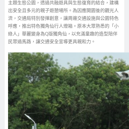
主題生態公園，透過共融遊具與生態復育的結合，建構
出安全且多元的親子遊憩場所。為因應開園後的觀光人
流，交通局特別發揮創意，讓周邊交通設施與公園特色
呼應，推出特色獨角仙行人燈箱。原本大眾熟悉的「小
綠人」華麗變身為Q版獨角仙，以充滿童趣的造型陪伴
民眾過馬路，讓交通安全宣導更具親和力。