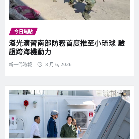
今日焦點
漢光演習南部防務首度推至小琉球 驗
證跨海機動力
新一代時報
8 月 6, 2026