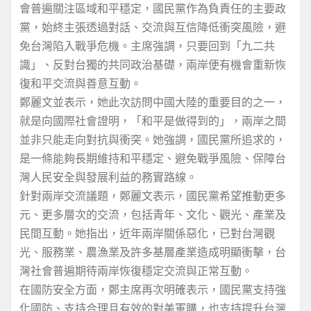
會普遍關注區域和平穩定，國民黨作為負責任的主要政
黨，始終主張透過對話、交流與互信降低衝突風險，避
免台灣陷入戰爭危機。主席強調，只要回到「九二共
識」、反對台獨的共同政治基礎，兩岸便有機會重新恢
復和平交流與善意互動。
鄭麗文並表示，她此次訪問中國大陸的重要目的之一，
就是向國際社會證明，「和平是做得到的」，兩岸之間
並非只能走向對抗與衝突。她強調，國民黨所追求的，
是一條能夠長期維持和平穩定、避免戰爭風險、保障台
灣人民安全與發展利益的務實路線。
針對兩岸交流議題，鄭麗文表示，國民黨希望推動更多
元、更多層次的交流，包括青年、文化、觀光、產業及
民間互動。她指出，近年兩岸關係惡化，已對台灣觀
光、服務業、農漁業及許多基層產業造成明顯衝擊，台
灣社會普遍期待兩岸恢復穩定交流與正常互動。
在國防安全方面，鄭主席再次明確表示，國民黨支持強
化國防、支持合理且有效的對美軍購，也支持提升台灣