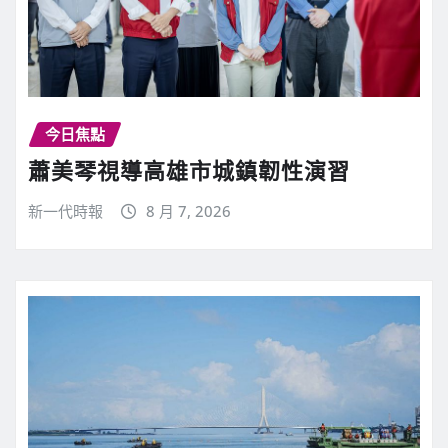
今日焦點
蕭美琴視導高雄市城鎮韌性演習
新一代時報
8 月 7, 2026