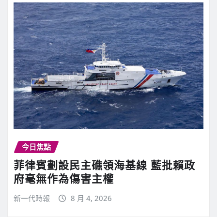
今日焦點
菲律賓劃設民主礁領海基線 藍批賴政
府毫無作為傷害主權
新一代時報
8 月 4, 2026