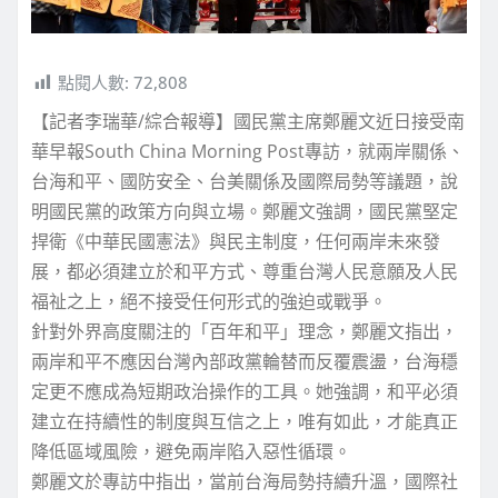
點閱人數:
72,808
【記者李瑞華/綜合報導】國民黨主席鄭麗文近日接受南
華早報South China Morning Post專訪，就兩岸關係、
台海和平、國防安全、台美關係及國際局勢等議題，說
明國民黨的政策方向與立場。鄭麗文強調，國民黨堅定
捍衛《中華民國憲法》與民主制度，任何兩岸未來發
展，都必須建立於和平方式、尊重台灣人民意願及人民
福祉之上，絕不接受任何形式的強迫或戰爭。
針對外界高度關注的「百年和平」理念，鄭麗文指出，
兩岸和平不應因台灣內部政黨輪替而反覆震盪，台海穩
定更不應成為短期政治操作的工具。她強調，和平必須
建立在持續性的制度與互信之上，唯有如此，才能真正
降低區域風險，避免兩岸陷入惡性循環。
鄭麗文於專訪中指出，當前台海局勢持續升溫，國際社