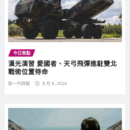
今日焦點
漢光演習 愛國者、天弓飛彈進駐雙北
戰術位置待命
新一代時報
8 月 6, 2026