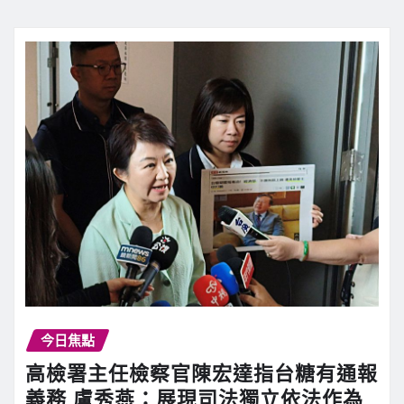
今日焦點
高檢署主任檢察官陳宏達指台糖有通報
義務 盧秀燕：展現司法獨立依法作為