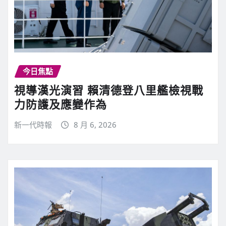
今日焦點
視導漢光演習 賴清德登八里艦檢視戰
力防護及應變作為
新一代時報
8 月 6, 2026