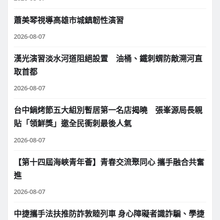
蕭美琴視導高雄市城鎮韌性演習
2026-08-07
漢光演習淡水河道阻絕設置 油桶、鐵刺蝟防敵溯河直
取首都
2026-08-07
台中鍋烤節五大組別暫居第一名店揭曉 張峯源局長親
貼「領鮮獎」邀全民衝刺最後人氣
2026-08-07
【第十四屆海峽青年薈】青春交流聚同心 攜手融合共奮
進
2026-08-07
中捷攜手法扶推防詐敦睦列車 身心障礙者識詐騙、學捷