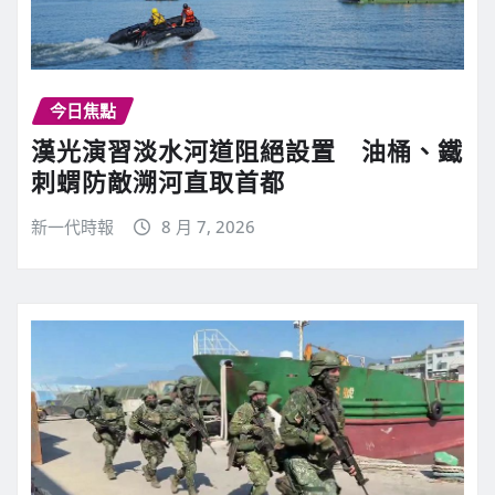
今日焦點
漢光演習淡水河道阻絕設置 油桶、鐵
刺蝟防敵溯河直取首都
新一代時報
8 月 7, 2026