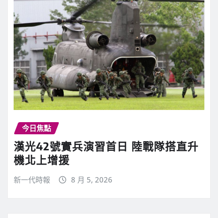
今日焦點
漢光42號實兵演習首日 陸戰隊搭直升
機北上增援
新一代時報
8 月 5, 2026