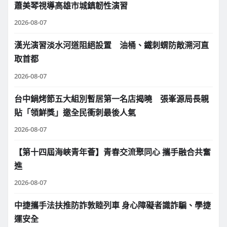
蕭美琴視導高雄市城鎮韌性演習
2026-08-07
漢光演習淡水河道阻絕設置 油桶、鐵刺蝟防敵溯河直
取首都
2026-08-07
台中鍋烤節五大組別暫居第一名店揭曉 張峯源局長親
貼「領鮮獎」邀全民衝刺最後人氣
2026-08-07
【第十四屆海峽青年薈】青春交流聚同心 攜手融合共奮
進
2026-08-07
中捷攜手法扶推防詐敦睦列車 身心障礙者識詐騙、學捷
運安全