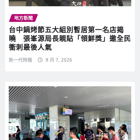
地方新聞
台中鍋烤節五大組別暫居第一名店揭
曉 張峯源局長親貼「領鮮獎」邀全民
衝刺最後人氣
新一代時報
8 月 7, 2026