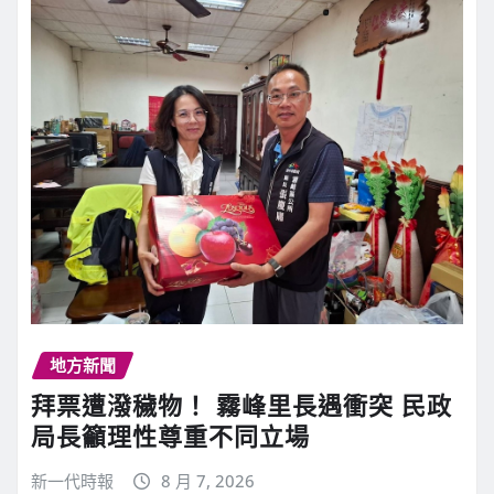
地方新聞
拜票遭潑穢物！ 霧峰里長遇衝突 民政
局長籲理性尊重不同立場
新一代時報
8 月 7, 2026