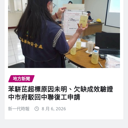
地方新聞
苯駢芘超標原因未明、欠缺成效驗證
中市府駁回中聯復工申請
新一代時報
8 月 6, 2026