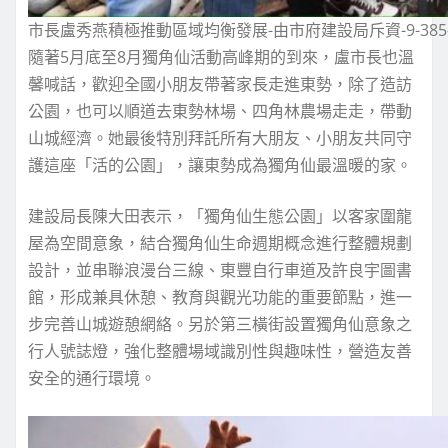
市長盧秀燕積極推動區域均衡發展-由市府建設局斥資-9-38
隨著5月底至8月獨角仙活動高峰期的到來，盧市長也溫
馨喊話，歡迎全國小朋友帶著家長走進東勢，除了造訪
公園，也可以順道去東勢林場、四角林農場走走，帶動
山城經濟。她最後特別拜託所有大朋友、小朋友共同守
護這座「活的公園」，讓東勢成為獨角仙最溫暖的家。
建設局長陳大田表示，「獨角仙生態公園」以客家圍龍
屋為空間意象，結合獨角仙生命週期概念進行整體規劃
設計，並串聯浪漫台三線、東豐自行車道及許良宇圖書
館，形成兼具休憩、教育與觀光功能的重要節點，進一
步完善山城遊憩網絡。另於第三橫街設置獨角仙意象之
行人號誌燈，強化整體場域識別性與趣味性，營造友善
安全的通行環境。